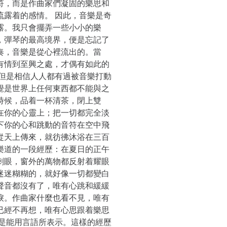
符，而是作曲家們凝固的樂思和
流露着的感情。 因此，音樂是奇
露。我只會擺弄一些小小的樂
，彈琴的最高境界，便是忘記了
奏，音樂是從心裡流出的。當
有情到至興之處，才偶有如此的
，但是相信人人都有過被音樂打動
覺是世界上任何東西都不能與之
時候，品着一杯清茶，閉上雙
在你的心靈上；把一切都完全淡
下你的心和跳動的音符在空中飛
從天上傳來，就彷彿沐浴在三百
樂道的一段經歷：在夏日的正午
刺眼，窗外的萬物都反射着耀眼
迷迷糊糊的，就好像一切都變白
聲音都沒有了，唯有心跳和緩緩
淚。作曲家什麼也看不見，唯有
已經不再想，唯有心思跟着樂思
不是能用言語所表示。這樣的經歷