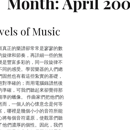
Month:
April 200
s of Music
而真正的樂譜卻常常是寥寥的數
的旋律和節奏，再詳細一些的無
樂是豐富多彩的，同一段旋律不
不同的感受。學習樂器的人們總
們固然也有着這些紮實的基礎，
絕對準確的；而用電腦錄譜然後
的準確，可我們聽起來卻覺得那
精準的蠟像。 作曲家們把他們的
然而，一個人的心懷意念是何等
富，哪裡是幾個小小的音符所能
心將每個音符還原，使觀眾們聽
了他們濃厚的個性。因此，我們