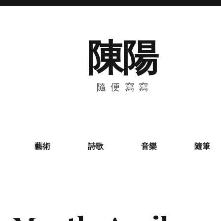
陳陽
隨便寫寫
藝術
詩歌
音樂
隨筆