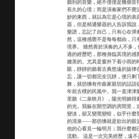
聽到的音樂，絕不僅僅是幾個音
長久的心境；而是演奏家們不覺
妙的東西，就以為它是心境的表
器，但是精通樂器的人告訴我說
樂譜，忘記了自己，只有心在彈
然，這種感覺不是每每都由，只
境界。 雖然善於演奏的人不多
過的經歷吧，那種身臨其境的感
媲美的。尤其是窗外下着小雨的
眼，靜靜的聽着古典悠遠的旋律
忘，讓一切都完全沉靜，便只剩
舞，就彷彿有作曲家親切的話語
年前古樸的民風中。我一直津津
里聽《二泉映月》，陽光明媚得
的光。我躲在開空調的房間里，
變淡，卻又變黑變暗，似乎什麼
的清泉——那彷彿就是欲出的眼
他的心看見一輪明月；我什麼都
流動。 這是一次完美經歷，遠