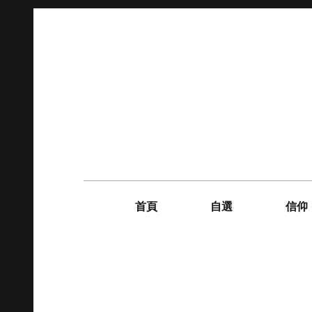
Skip
to
content
Main
navigation
首頁
自選
信仰