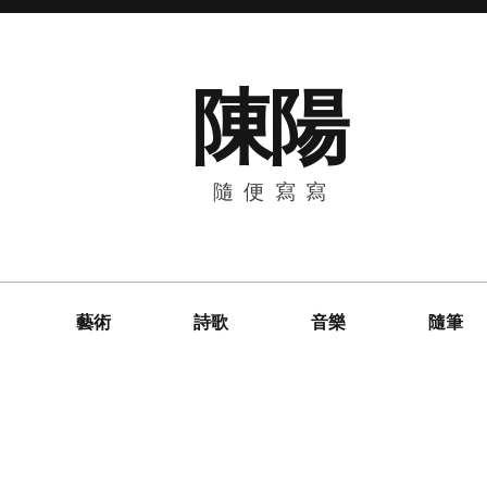
陳陽
隨便寫寫
藝術
詩歌
音樂
隨筆