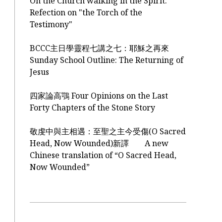
On the Church walking in the Spirit:
Refection on "the Torch of the
Testimony"
BCCC主日學靈程七講之七：耶穌之再來
Sunday School Outline: The Returning of
Jesus
四家論高鶚 Four Opinions on the Last
Forty Chapters of the Stone Story
敬虔中與主相遇：至聖之主今受傷(O Sacred
Head, Now Wounded)新譯 A new
Chinese translation of “O Sacred Head,
Now Wounded”