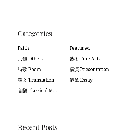
Categories
Faith
Featured
其他 Others
藝術 Fine Arts
詩歌 Poem
講演 Presentation
譯文 Translation
隨筆 Essay
音樂 Classical Music
Recent Posts