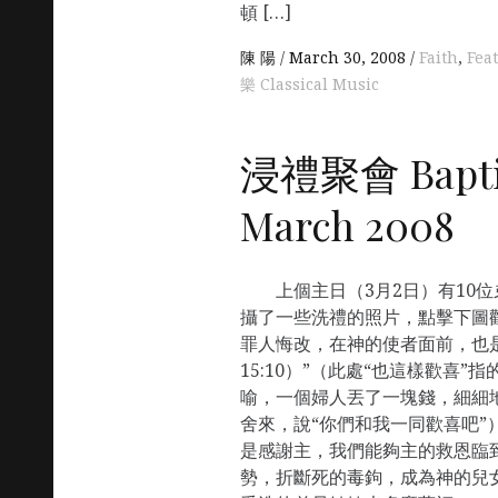
頓 […]
陳 陽
March 30, 2008
Faith
,
Fea
樂 Classical Music
浸禮聚會 Baptis
March 2008
上個主日（3月2日）有10位
攝了一些洗禮的照片，點擊下圖
罪人悔改，在神的使者面前，也
15:10）”（此處“也這樣歡喜
喻，一個婦人丟了一塊錢，細細
舍來，說“你們和我一同歡喜吧”
是感謝主，我們能夠主的救恩臨
勢，折斷死的毒鉤，成為神的兒