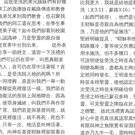
 這批受洗的弟兄姊妹們有好幾
比我更大，我就是給他提
事工的負擔放在戴路傳道和教會
洗（太3:11，參路3:1
強弟兄來到我們教會，也召聚我
（如西門彼得），他們是
我們的同工還在思考，在學生事
主耶穌是否親自為他們施
麼果子呢？如今我們卻看到校園
洗，乃是他的門徒施洗”
人認識神，乃是聖靈的親自做
聖經明確提及， “耶穌
民從世界中分別出來。 從外表
耶路撒冷，要等候父所應
分享一節經文，溫習一下洗禮的
用水施洗。但不多幾日，你們
們可以仍在罪中，叫恩典顯多
可說明使徒受洗之時並為
的人，豈可仍在罪中活著呢？豈
弱變為剛強，盡都為主
人，是受洗歸入祂的死嗎？所
定然同時發生。王明道先
一同埋葬，原是叫我們一舉一動
時並未得聖靈，後他認定
榮耀從死裡復活一樣。我們若在
次受洗之時並未明確信仰
祂復活的形狀上與祂聯合。因為
受浸之時他已蒙召多時，
，使罪身滅絕，叫我們不再作罪
靈。可見聖靈之降臨在於
了罪。我們若是與基督同死，就
之聯繫。 故此洗禮實為
從死裡復活，就不再死，死也不
於心中是否真信真認罪真
，只有一次。祂活是向神活著。
有限與神之無限實有深淵
的。向神在基督耶穌裡卻當看自
道亦乃九牛一毛，需時時