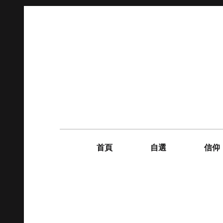
Skip
to
content
Main
navigation
首頁
自選
信仰