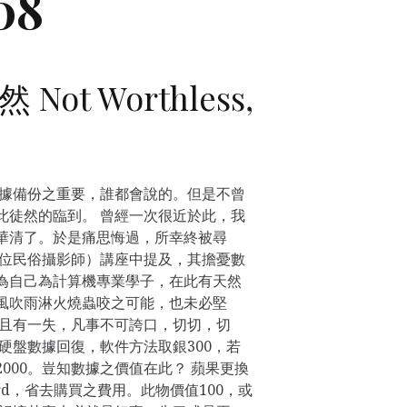
08
ot Worthless,
數據備份之重要，誰都會說的。但是不曾
此徒然的臨到。 曾經一次很近於此，我
華清了。於是痛思悔過，所幸終被尋
一位民俗攝影師）講座中提及，其擔憂數
為自己為計算機專業學子，在此有天然
風吹雨淋火燒蟲咬之可能，也未必堅
慮且有一失，凡事不可誇口，切切，切
硬盤數據回復，軟件方法取銀300，若
000。豈知數據之價值在此？ 蘋果更換
rd，省去購買之費用。此物價值100，或