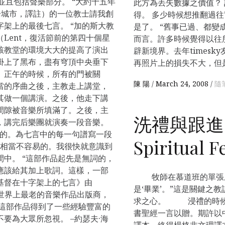
tet演奏，並且包括聲樂部分。 “大約十五年
此方為丟失數據之價值？
牙一城市，譯註）的一位教士請我創
得。 多少時候想推翻過
架上的最後七言。 “加的斯大教
是了。 “舊事已過、都變成
Lent，復活節前的第四十個星
而言。許多時候覺得以往
該教堂的環境大大的提高了演出
辟新境界。去年times
掛上了黑布，盡有穹頂中央垂下
再照片上的損失不大，但
。正午的時候，所有的門被關
陳 陽
March 24, 2008
隨筆
當的序曲之後，主教走上講堂，
其做一個講演。之後，他走下講
間隙被音樂所填滿了。之後，主
洗禮與跟進 B
，講完后樂團就演奏一段音樂。
寫的。為七言中的每一句譜寫一段
Spiritual F
）是相當不容易的。我很快就意識到
中。 “這部作品起先是無詞的，
應該給其加上歌詞。這樣，一部
牧師在慕道班的單張上寫
基督在十字架上的七言》由
是‘畢業’。”這是關鍵之
rtel（世界上最老的音樂作品出版商，
求之心。 浸禮的時候
。這部作品得到了一些經驗豐富的
書聖經一言以贈。期許以
要為大眾所忽視。 –約瑟夫·海
譯本，終得楊格非文理譯