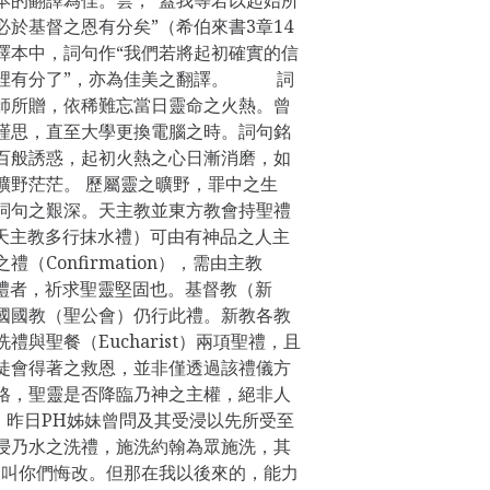
於基督之恩有分矣”（希伯來書3章14
譯本中，詞句作“我們若將起初確實的信
督裡有分了”，亦為佳美之翻譯。 詞
師所贈，依稀難忘當日靈命之火熱。曾
謹思，直至大學更換電腦之時。詞句銘
百般誘惑，起初火熱之心日漸消磨，如
曠野茫茫。 歷屬靈之曠野，罪中之生
詞句之艱深。天主教並東方教會持聖禮
m，天主教多行抹水禮）可由有神品之人主
（Confirmation），需由主教
於受禮者，祈求聖靈堅固也。基督教（新
國國教（聖公會）仍行此禮。新教各教
與聖餐（Eucharist）兩項聖禮，且
徒會得著之救恩，並非僅透過該禮儀方
格，聖靈是否降臨乃神之主權，絕非人
昨日PH姊妹曾問及其受浸以先所受至
浸乃水之洗禮，施洗約翰為眾施洗，其
，叫你們悔改。但那在我以後來的，能力