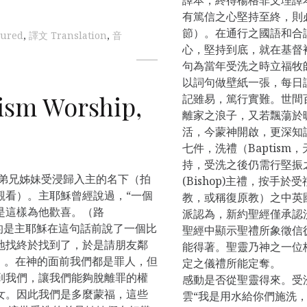
有篤信之心堅持至終，則必
節）。在通行之國語和合
tured
,
譯文 Translation
,
音
心，堅持到底，就在基
句為當年受洗之時立福牧
以詞句做壁紙一張，每日
m Worship,
記雖易，篤行實難。世間
離家之浪子，又若飄蕩於
活，今蒙神開啟，更深知
七件，洗禮（Baptis
持，受洗之後仍需行堅振之禮
弟兄姊妹受浸歸入主的名下（拍
(Bishop)主禮，按手
觀看）。主耶穌曾經說過，“一個
教，或稱復原教）之中英
是這樣為他歡喜。（路
派認為，新約聖經僅承認洗禮
”指的是主耶穌在這句話前說了一個比
聖經中顯示聖禮所象徵信
地找終於找到了，於是請朋友鄰
能得著。聖靈乃神之一位
）。在神的面前我們都是罪人，但
定之儀禮所能定奪。 
到我們，讓我們能夠脫離罪的權
感動是否從聖靈得來。受
女。因此我們是多麼蒙福，這些
雲“我是用水給你們施洗