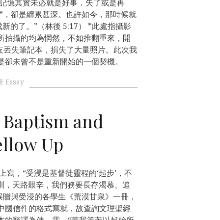
 記憶其實未必就是好事，失了或是再
往*，卻是纏累甚深。也許如今，那時候就
新的了。”（林後 5:17） *此處指攝影
所拍攝的均為惘然，不如推翻重來，開
ky友丟失筆記本，損失了大量照片。此次我
是卻未曾不是重新開始的一個契機。
 Essay
aptism and
ellow Up
，“受浸是基督徒靈程的‘起步’，不
教訓，天路艱辛，我們務要長存渴慕、追
贈與受浸的各學生《荒漠甘泉》一冊，
中國信件的格式寫就，故查詢文理聖經
本的翻譯為佳。雲，“蓋我等若以起始所