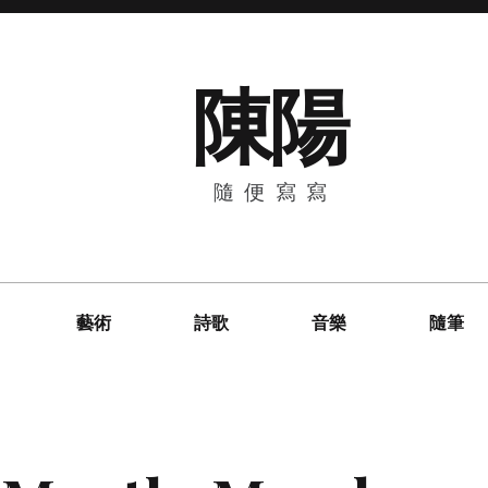
陳陽
隨便寫寫
藝術
詩歌
音樂
隨筆