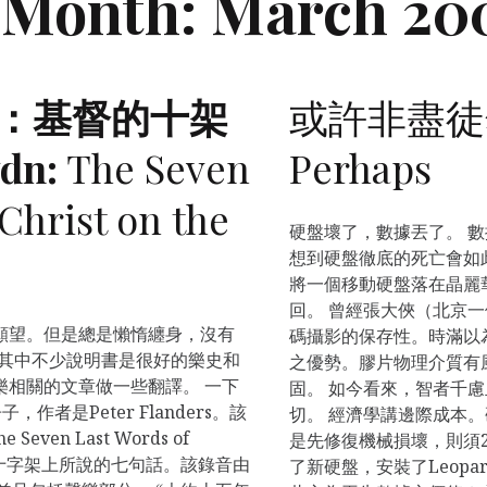
Month:
March 20
頓：基督的十架
或許非盡徒然 N
dn:
The Seven
Perhaps
Christ on the
硬盤壞了，數據丟了。 
想到硬盤徹底的死亡會如
將一個移動硬盤落在晶麗
回。 曾經張大俠（北京
願望。但是總是懶惰纏身，沒有
碼攝影的保存性。時滿以
，其中不少說明書是很好的樂史和
之優勢。膠片物理介質有
樂相關的文章做一些翻譯。 一下
固。 如今看來，智者千
子，作者是Peter Flanders。該
切。 經濟學講邊際成本。
 Seven Last Words of
是先修復機械損壞，則須2
在十字架上所說的七句話。該錄音由
了新硬盤，安裝了Leopa