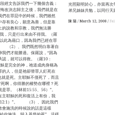
 這段經文告訴我們一下幾個含義：
光照顯明於心，亦當再次
悔改決志歸主之後，我們就是在
弟兄姊妹共勉，以同行天
我們在罪惡中的時候，我們雖然
陳 陽
March 12, 2008
Fai
中存有良心，願意為善，但是靠
上的說教和宗教，我們無法勝
得我，只是行出來由不得我。（羅
不能以此為藉口，因為我們已經在罪
 （2）、我們既然明白靠著自
神我們才能勝過。保羅說，“因為
承認，就可以得救。（羅10：
耶穌是完全的神，祂道成肉身稱為
罪的人，但是祂卻替罪人釘死在
也就是死。主耶穌不僅死了，而且
“死啊，你得勝的權勢在哪裡？死
罪。（林前15:55、56）”。
在主耶穌的死和復活上有份，我
12:1）”。 （3）、因此我們
教會施洗的時候說的話是這樣
給你施洗，歸入基督的死”。這樣