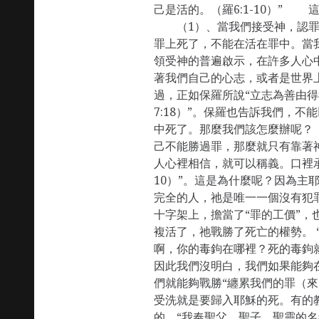
己是活的。（羅6:1-10）”
（1）、當我們接受神，認罪
罪上死了，不能在活在罪中。當
領受神的普遍啟示，在許多人心
著我們自己的心志，或者是世界
過，正如保羅所說“立志為善由
7:18）”。保羅也告訴我們，
中死了。那麼我們該怎麼辦呢？
己不能勝過罪，那麼就只有靠著
人心裡相信，就可以稱義。口裡
10）”。這是為什麼呢？因為主
完全的人，祂是唯一一個沒有犯
十字架上，擔當了“罪的工價”，
複活了，祂戰勝了死亡的權勢。 
啊，你的毒鉤在哪裡？死的毒鉤就是
因此我們沒明白，我們如果能夠
們就能夠戰勝“纏累我們的罪（來
受洗就是要歸入耶穌的死。有的
的，“我奉聖父、聖子、聖靈的名