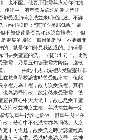
鞋，也不配。他要用聖靈與火給你們施
6）”。使徒中，有些曾為施洗約翰之門徒
否都受過約翰之洗並未明確記述。不詳
洗（約4章2節：“其實不是耶穌親自施
，但不知使徒是否為耶穌親自施洗），但
和他們聚集的時候，囑咐他們說，不要離開
許的，就是你們聽見我說過的。約翰是
要受聖靈的洗。 （徒1:4,5）”。此例
受聖靈，乃是五旬節聖靈方降臨，遂軟
殉道。 由此可見，洗禮與受聖靈並非
生在教會學校讀書時曾受點水禮，但此
浸水禮方為正禮，故再次受浸禮。其初
，也為認罪悔改，故定然未受聖靈，後
聖靈在其心中大大做工，故已然受了聖
人之悔改並神之主權，與洗禮並無一定
認罪悔改重生得救之象徵，但重生與否在
悔改；若心中不化洗禮亦為惘然。人之
界定不可逾越，故受洗之時所認聖經真
跟進每日追求。受洗時未認之罪，蒙神