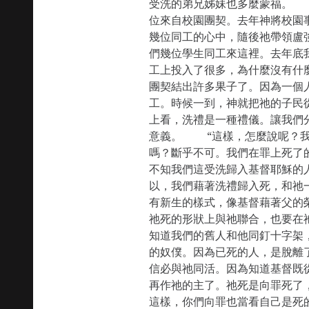
受洗的弟兄姊妹也多麼蒙福。
位來自校園團契。去年神將校園
幾位同工的心中，隨後祂帶領盧
們幾位學生同工來這裡。去年底
工上投入了很多，為什麼沒有什
團契結出許多果子了。因為一個
工。時候一到，神就把祂的子
上看，洗禮是一種禮儀。讓我們
意義。 “這樣，怎麼說呢？我
嗎？斷乎不可。我們在罪上死了
不知我們這受洗歸入基督耶穌的
以，我們藉著洗禮歸入死，和祂
有新生的樣式，像基督藉著父的
祂死的形狀上與祂聯合，也要在
知道我們的舊人和他同釘十字架
的奴僕。因為已死的人，是脫離
信必與祂同活。因為知道基督既
再作祂的主了。祂死是向罪死了
這樣，你們向罪也當看自己是死