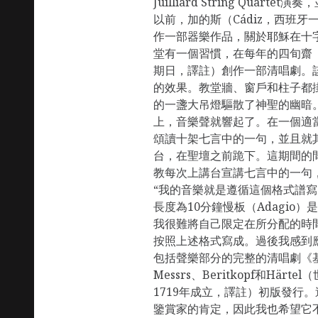
Juilliard String Quar
以前，加的斯（Cádiz，西班
作一部器樂作品，關於耶穌在十字
堂有一個習慣，在每年的四旬齋（
期日，譯註）創作一部清唱劇。
的效果。教堂牆、窗戶和柱子都
的一盞大吊燈驅散了神聖的幽暗
上，音樂聲就響起了。在一個適
頌讀十架七言中的一句，並且就
台，在聖壇之前跪下。這期間的
教每次上講台宣講七言中的一句
“我的音樂就是遵循這個格式譜
長度為10分鐘慢板（Adagio
我很難將自己限定在所分配的時間
按照上述格式寫成。過後我感到
包括聲樂部分的完整的清唱劇《
Messrs、Beritkopf和Hä
1719年成立，譯註）初版發行
鑒賞家的肯定，因此我也希望它不