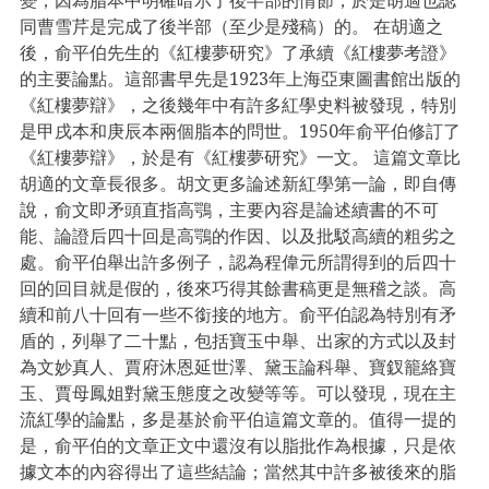
同曹雪芹是完成了後半部（至少是殘稿）的。 在胡適之
後，俞平伯先生的《紅樓夢研究》了承續《紅樓夢考證》
的主要論點。這部書早先是1923年上海亞東圖書館出版的
《紅樓夢辯》，之後幾年中有許多紅學史料被發現，特別
是甲戌本和庚辰本兩個脂本的問世。1950年俞平伯修訂了
《紅樓夢辯》，於是有《紅樓夢研究》一文。 這篇文章比
胡適的文章長很多。胡文更多論述新紅學第一論，即自傳
說，俞文即矛頭直指高鶚，主要內容是論述續書的不可
能、論證后四十回是高鶚的作因、以及批駁高續的粗劣之
處。俞平伯舉出許多例子，認為程偉元所謂得到的后四十
回的回目就是假的，後來巧得其餘書稿更是無稽之談。高
續和前八十回有一些不銜接的地方。俞平伯認為特別有矛
盾的，列舉了二十點，包括寶玉中舉、出家的方式以及封
為文妙真人、賈府沐恩延世澤、黛玉論科舉、寶釵籠絡寶
玉、賈母鳳姐對黛玉態度之改變等等。可以發現，現在主
流紅學的論點，多是基於俞平伯這篇文章的。值得一提的
是，俞平伯的文章正文中還沒有以脂批作為根據，只是依
據文本的內容得出了這些結論；當然其中許多被後來的脂