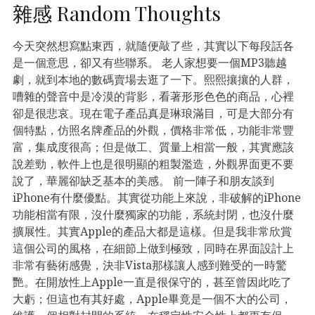
雜感 Random Thoughts
今天突然想寫點東西，就隨便敲了些，其實以下每段話各
是一個意思，卻又有些聯系。 老人家想要一個MP3聽越
劇，就到本地的數碼賣場去逛了一下。熙熙攘攘的人群，
嘈雜的聲音中是冷漠的背影，看著形形色色的商品，心裡
卻是很悲哀。現在電子產品真是琳琅滿目，可是大部分有
個特點，仿照名牌產品的外觀，價格非常低，功能非常豐
富，集成度很高；但是做工、質量上相當一般，其實應該
說差勁，軟件上也是很明顯的粗製濫造，外觀界面更不要
說了，華麗卻缺乏基本的美感。 前一陣子和朋友談到
iPhone有什麼優點。其實從功能上來說，非破解的iPhone
功能相當有限，沒什麼獨家的功能，系統封閉，也沒什麼
擴展性。其實Apple的產品大都是這樣。但是我非常欣賞
這個公司的風格，在細節上做到極致，同時在界面設計上
非常有藝術感覺，決非Vista那樣讓人感到難受的一時驚
艷。在開放性上Apple一直是很保守的，甚至曾因此吃了
大虧；但這也有其好處，Apple畢竟是一個不大的公司，