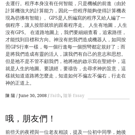
去運行。程序本身沒有任何智能，只是機械的前進（由於
計算機強大的計算能力，因此一些程序能夠使得計算機表
現為彷彿有智能）。GPS是人所編寫的程序又給人編了一
個程序，讓人按部就班的跟着程序走。 人生有地圖，人生
沒有GPS。 在道路地圖上，我們要細細查看，追索路徑，
才能找到目標和方向。神沒有把我們造成機器人，如同按
照GPS行車一樣，每一個行進每一個拐彎都定規好了；而
是將我們造成有靈的活人，讓我們有自己的意志和思想。
但是祂不是不管不顧我們，祂將祂的啟示寫在聖經中，這
就是人生的地圖。要讀經，要禱告，去尋求神的旨意，這
樣就知道道路將怎麼走，知道如何不偏左不偏右，行走在
神的正道上。
陳 陽
June 30, 2008
Faith
,
隨筆 Essay
哦，朋友們！
前些天的夜裡與一位老友相談，提及一位初中同學，她後