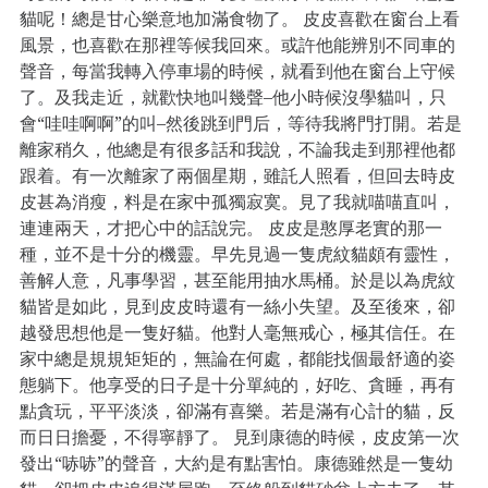
貓呢！總是甘心樂意地加滿食物了。 皮皮喜歡在窗台上看
風景，也喜歡在那裡等候我回來。或許他能辨別不同車的
聲音，每當我轉入停車場的時候，就看到他在窗台上守候
了。及我走近，就歡快地叫幾聲–他小時候沒學貓叫，只
會“哇哇啊啊”的叫–然後跳到門后，等待我將門打開。若是
離家稍久，他總是有很多話和我說，不論我走到那裡他都
跟着。有一次離家了兩個星期，雖託人照看，但回去時皮
皮甚為消瘦，料是在家中孤獨寂寞。見了我就喵喵直叫，
連連兩天，才把心中的話說完。 皮皮是憨厚老實的那一
種，並不是十分的機靈。早先見過一隻虎紋貓頗有靈性，
善解人意，凡事學習，甚至能用抽水馬桶。於是以為虎紋
貓皆是如此，見到皮皮時還有一絲小失望。及至後來，卻
越發思想他是一隻好貓。他對人毫無戒心，極其信任。在
家中總是規規矩矩的，無論在何處，都能找個最舒適的姿
態躺下。他享受的日子是十分單純的，好吃、貪睡，再有
點貪玩，平平淡淡，卻滿有喜樂。若是滿有心計的貓，反
而日日擔憂，不得寧靜了。 見到康德的時候，皮皮第一次
發出“哧哧”的聲音，大約是有點害怕。康德雖然是一隻幼