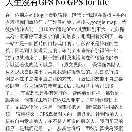
人生沒有GPS No
GPS
for life
在一位朋友的blog上看到這樣一段話：“我現在覺得人生的
過程很像開車旅行：訂好目的地，然後去google map，然
後按路線去開，開100mi還是80mi其實區別不大，走錯路
或為什麼事停下來多佔的時間最多，開着開着就到了，每
一站都是一個暫時的目標或目的，但卻都不是旅程的意
義，因為到了就還要走的，等到了永遠停在那裡的一站，
旅行也就結束了。開車旅行對我來說實在件很愉快的事，
所以活着也應該可以是。”（原文見此），覺得頗為貼切。
有人說我喜歡開車，其實我覺得挺冤枉的。我喜歡行路，
倒是不在乎是開車還是別的方式。（這位朋友似乎真是喜
歡開車，並且領略其架車風采后，我就基本告別GPS
了。） 其實想想是很有道理的。曾經看到這樣一篇報到，
說美國一個電腦工程師按照GPS開車，把車開到鐵軌上
了。文章評論說，這是一個電腦把另一個“電腦”往錯路上
領。 這樣想來，GPS真是對人的一個矮化。神創造的人，
是有自由意志的人，並不是人所造的機器人。我們所寫的
程序，是我們定規一步一步當怎樣行，而後計算機為我們