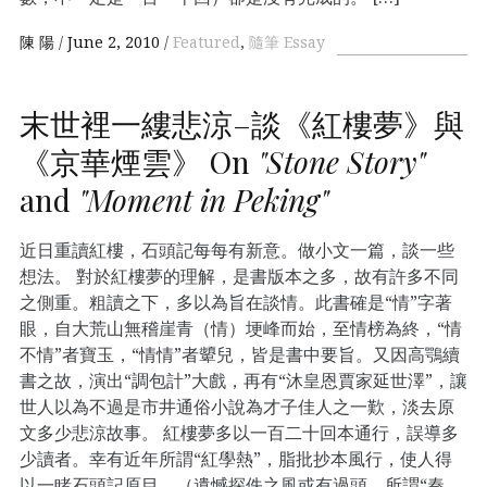
陳 陽
June 2, 2010
Featured
,
隨筆 Essay
末世裡一縷悲涼–談《紅樓夢》與
《京華煙雲》 On
"Stone Story"
and
"Moment in Peking"
近日重讀紅樓，石頭記每每有新意。做小文一篇，談一些
想法。 對於紅樓夢的理解，是書版本之多，故有許多不同
之側重。粗讀之下，多以為旨在談情。此書確是“情”字著
眼，自大荒山無稽崖青（情）埂峰而始，至情榜為終，“情
不情”者寶玉，“情情”者顰兒，皆是書中要旨。又因高鶚續
書之故，演出“調包計”大戲，再有“沐皇恩賈家延世澤”，讓
世人以為不過是市井通俗小說為才子佳人之一歎，淡去原
文多少悲涼故事。 紅樓夢多以一百二十回本通行，誤導多
少讀者。幸有近年所謂“紅學熱”，脂批抄本風行，使人得
以一睹石頭記原目。（遺憾探佚之風或有過頭，所謂“秦