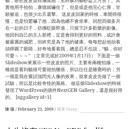
貓，卻把皮皮追得滿屋跑，至終躲到貓砂盆上方去了。其
實他用手拍拍，康德就嚇住了，但是或是他宅心仁厚，甘
願被追，也很少出爪還擊。 送皮皮回家的時候，車開得很
慢，也是怕驚嚇了他，因為他總不會坐車。回想四個多月
在一起的日子，彷彿眨眼即過，只留下許多歡樂的影像。
他回到自己的主人那裡，定是會得到更好的照料，或許會
被嚴厲的減肥，但終究是為了他的健康。每每想起他抬着
頭睜圓了眼睛，好奇地看着我，總是忍不住說，“貓，你好
可愛～～～” （文章完成於2009年1月17日） 下面是一個
Slideshow來展示一些皮皮的照片。主要有兩種拍攝，一
種就是看到貓很可愛就拍幾張，所以往往是睡覺時的；另
一個是我在嘗試強閃光人像的效果，就拿皮皮先做了一個
試驗，所以是比較奇怪的風格。 做這個Slideshow的時候
發現了WordPress的插件NextGEN Gallery，還是很好用
的。 [nggallery id=1]
陳 陽
February 25, 2009
隨筆 Essay