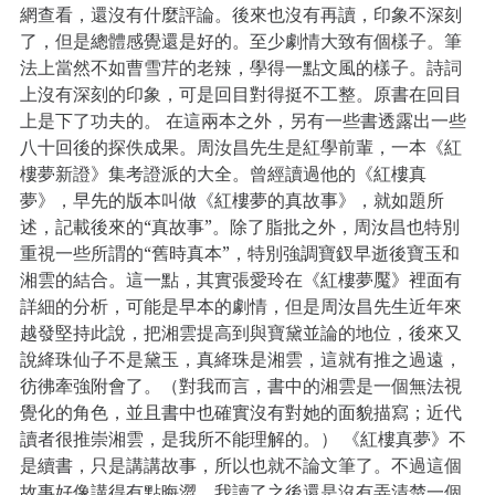
網查看，還沒有什麼評論。後來也沒有再讀，印象不深刻
了，但是總體感覺還是好的。至少劇情大致有個樣子。筆
法上當然不如曹雪芹的老辣，學得一點文風的樣子。詩詞
上沒有深刻的印象，可是回目對得挺不工整。原書在回目
上是下了功夫的。 在這兩本之外，另有一些書透露出一些
八十回後的探佚成果。周汝昌先生是紅學前輩，一本《紅
樓夢新證》集考證派的大全。曾經讀過他的《紅樓真
夢》，早先的版本叫做《紅樓夢的真故事》，就如題所
述，記載後來的“真故事”。除了脂批之外，周汝昌也特別
重視一些所謂的“舊時真本”，特別強調寶釵早逝後寶玉和
湘雲的結合。這一點，其實張愛玲在《紅樓夢魘》裡面有
詳細的分析，可能是早本的劇情，但是周汝昌先生近年來
越發堅持此說，把湘雲提高到與寶黛並論的地位，後來又
說絳珠仙子不是黛玉，真絳珠是湘雲，這就有推之過遠，
彷彿牽強附會了。（對我而言，書中的湘雲是一個無法視
覺化的角色，並且書中也確實沒有對她的面貌描寫；近代
讀者很推崇湘雲，是我所不能理解的。） 《紅樓真夢》不
是續書，只是講講故事，所以也就不論文筆了。不過這個
故事好像講得有點晦澀，我讀了之後還是沒有弄清楚一個