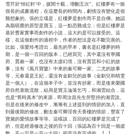
雪芹於‘悼紅軒’中，披閱十載，增刪五次”。紅樓夢有一個
很長的成書過程，在這麼長的時間內，劇情沒有變化是很
難想象的。張的立場是，紅樓夢是創作而不是自傳。她認
為脂硯齋的原型是寶玉，這一點恐難成立；但是紅樓夢是
基於曹家實事而創作的小說，這大約是可以接受的。這
樣，在這個創作的過程中，作者的想法是在不斷完善的。
比如，張愛玲考證出，最先的早本，書名是紅樓夢的時
期，是一個一百回的版本，已經寫完，其中還沒有寧國
府、賈赦一家，也沒有太虛幻境，沒有賈芸和小紅的故
事，沒有《風月寶鑒》中來的秦可卿一家、二尤的故事
等，元春還是王妃，還沒有金釧兒的故事（金釧兒和晴雯
是一個人），在這個本子中，並沒有抄家，而是後來榮國
府自然衰敗流散，結局是寶玉淪落乞丐，和湘雲結合，這
也是“舊時真本”的來源，即周汝昌先生所堅持的湘雲說。
但是在後來的修改中，漸漸有上述提到的情節的加入，直
到最後期的修改，刪去秦可卿淫喪天香樓的情節，豐富了
寶黛的愛情故事等等。這樣說，百回的紅樓夢是完成了
的，但是經過修改之後的百十回（張認為百十回是一個虛
數，不一定是一百一十回）卻是沒有完成的。 […]