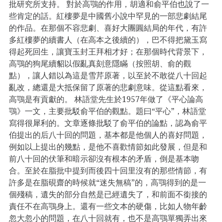
批研究所支持。 對於高鶚的作用，胡適和俞平伯也說了一
些肯定的話。紅樓夢是中國舊小說中罕見的一部悲劇結尾
的作品。在那個不容悲劇、喜好大團圓結局的年代，有許
多紅樓夢的續書人（在高本之後續的），巴不得把黛玉寫
得起死回生，讓寶玉封王拜相才好；在那個時代背景下，
高鶚的狗尾續貂以假亂真刻意隱瞞（按照胡、俞的觀
點），讓人錯以為這是雪芹原著，以至於不敢從八十回起
亂改，總還是大抵保留了原著的悲劇意味。從這點看來，
高鶚是有貢獻的。 林語堂先生於1957年做了《平心論高
鶚》一文，主要批駁俞平伯的觀點。題曰“平心”，林語堂
寫得很犀利的。文章逐條批駁了俞平伯的論點，認為俞平
伯提出的后八十回的問題，基本都是他個人的喜好問題，
例如以上提出的幾點，是他不喜歡情節如此發展，但是和
前八十回的伏筆和暗示卻沒有根本的矛盾，倒是基本吻
合。至於在脂批中提到而後四十回里沒有的那些情節，有
許多是在脂硯齋的時候就“迷失無稿”的，高鶚得到的是一
個殘稿，遺失的部分自然是已經遺失了，和前面不銜接的
責任不在高鶚身上。還有一些文本的硬傷，比如人物年齡
忽大忽小的問題，在八十回就有，也不是高鶚單獨弄出來