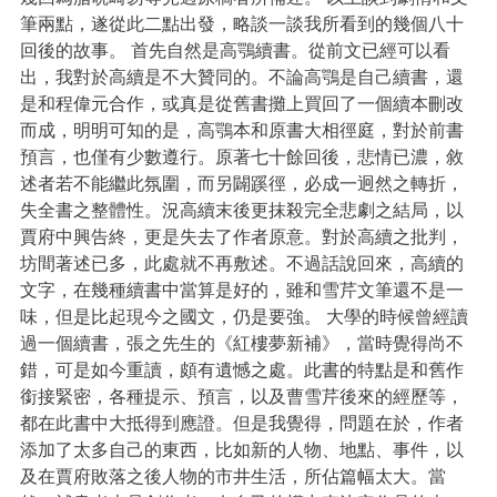
筆兩點，遂從此二點出發，略談一談我所看到的幾個八十
回後的故事。 首先自然是高鶚續書。從前文已經可以看
出，我對於高續是不大贊同的。不論高鶚是自己續書，還
是和程偉元合作，或真是從舊書攤上買回了一個續本刪改
而成，明明可知的是，高鶚本和原書大相徑庭，對於前書
預言，也僅有少數遵行。原著七十餘回後，悲情已濃，敘
述者若不能繼此氛圍，而另闢蹊徑，必成一迥然之轉折，
失全書之整體性。況高續末後更抹殺完全悲劇之結局，以
賈府中興告終，更是失去了作者原意。對於高續之批判，
坊間著述已多，此處就不再敷述。不過話說回來，高續的
文字，在幾種續書中當算是好的，雖和雪芹文筆還不是一
味，但是比起現今之國文，仍是要強。 大學的時候曾經讀
過一個續書，張之先生的《紅樓夢新補》，當時覺得尚不
錯，可是如今重讀，頗有遺憾之處。此書的特點是和舊作
銜接緊密，各種提示、預言，以及曹雪芹後來的經歷等，
都在此書中大抵得到應證。但是我覺得，問題在於，作者
添加了太多自己的東西，比如新的人物、地點、事件，以
及在賈府敗落之後人物的市井生活，所佔篇幅太大。當