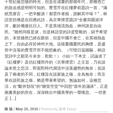
十世紀最悲慘的時光，但是在成書的那個年代，那種危亡
的急迫感是明明可知的。曹雪芹在紅樓夢前題詩一首，“滿
紙荒唐言，一把辛酸淚！都雲作者痴，誰解其中味？”，林
語堂彷彿是在回應此詩，為京華煙雲題詩“全書寫罷淚涔
涔，獻於殲倭抗日人。不是英雄流熱血，神州誰是自由
民。”雖然同樣是淚，但是林語堂的詩是堅毅的，賦予希望
的，末世雖然已經在眼前，但是中國不會亡，在英雄熱血
之下，自由必存於神州大地。這樣憂國憂民的胸懷，是盛
世中沒落的曹雪芹所不能想象的。（可惜日寇雖驅，林語
堂詩中之願至今未全，歎歎！） 小結一下本文，試論述了
《紅樓夢》及仿紅樓而作的《京華煙雲》之主旨，乃在談
論末世之悲涼，即面對時代潮流中沒落趨勢的無奈；並談
及了兩者的不同，紅樓旨在談家族之殤，全為無奈；而京
華在談民族之殤，猶是帶著希望的。無論如何，這種悲
涼，在“斷井頹垣”的“陋室空堂”中回想“當年笏滿床”，正是
兩書美妙的所在，深深映出中國美學的一聲嘆息。 一些更
正 […]
陳 陽
May 20, 2010
Featured
,
隨筆 Essay