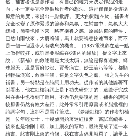
然，補書者也是創作者，有自己的權力來決定作品的走
向，不一定要完全遵循原作者的想法。這裡僅僅是從遵循
原意的角度，來提出一點批評。 更大的問題在於，補書者
完全改變了原作緊張的節奏和氣氛，在補書中，氣氛大大
緩和，節奏也慢下來，略有拖沓之感。原書結束的時候，
已然山雨欲來，大廈將傾，馬上就要禍患接連而來，而不
是一個一個還令人有喘息的機會。（1987電視劇在這一點
上做得較好，或許是要壓縮在6集內的緣故） 從文字上來
說，《新補》的敘述還是太淡太弱，無論是探春遠嫁、絳
珠歸天，還是賈府抄沒、賈母病亡、妙玉淪污等等，都顯
得輕描淡寫，敘事平淡，這是文字失色之處。 張之先生的
補書，另一特點是在詩詞上用功夫。從作者的其他論著可
以看出，他在紅樓詩詞上是下功夫研究了的，這些研究成
果在書中也得到了應用。不過仍然要說的是，補書的詩詞
較原書仍然有較大差距，此外常常引用原書或者脂批裡的
詩詞字句，這卻不是雪芹筆法。 《夢續紅樓》的作者胡楠
是一位年輕女士，十幾歲開始著迷紅樓夢，嘗試寫續書，
後來也是增刪十載，加上網友的幫助，最終完成了這一本
續書。此書剛上架的時候，我在書店偶見就買了，讀畢上