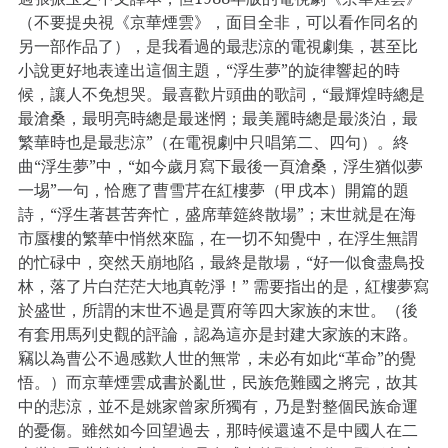
（不要提央視《京華煙雲》，面目全非，可以看作同名的
另一部作品了），是我看過的最悲涼的電視劇集，甚至比
小說更好地表達出這個主題，“浮生夢”的旋律響起的時
候，讓人不免想哭。最喜歡片頭曲的歌詞，“最輝煌時總是
最滄桑，最明亮時總是最迷惘；最美麗時總是最淡泊，最
繁華時也是最悲涼”（在電視劇中只唱第二、四句）。終
曲“浮生夢”中，“如今歲月寫下最後一頁滄桑，浮生猶似夢
一埸”一句，恰應了曹雪芹在紅樓夢（甲戌本）開篇的題
詩，“浮生著甚苦奔忙，盛席華筵終散場”；末世就是在海
市蜃樓的繁華中悄然來臨，在一切不知覺中，在浮生無謂
的忙碌中，突然天崩地陷，最終是散場，“好一似食盡鳥投
林，落了片白茫茫大地真乾淨！” 需要指出的是，紅樓夢寫
於盛世，所謂的末世不過是賈府等四大家族的末世。（後
有套用馬列史觀的評論，認為這亦是封建大家族的末路。
竊以為曹公不過感歎人世的無常，未必有如此“革命”的覺
悟。）而京華煙雲成書於亂世，民族危難國之將完，故其
中的悲涼，並不是姚家曾家所獨有，乃是對整個民族命運
的憂傷。雖然如今回望過去，那時候還遠不是中國人在二