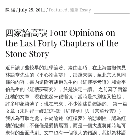
陳 陽
July 25, 2011
Featured
,
隨筆 Essay
四家論高鶚 Four Opinions on
the Last Forty Chapters of the
Stone Story
近日讀了些較早的紅學論著。緣由甚巧，在上海書攤偶見
林語堂先生的《平心論高鶚》，躊躇未購，至北京又見同
樣的內容，書內還附有胡適先生的《紅樓夢考證》和俞平
伯先生的《紅樓夢研究》，於是決定一讀。 之前寫了兩篇
紅樓的文章，現在想起來很慚愧：當時是久別後又撿起，
許多印象淡薄了；現在想來，不少論述是錯誤的。 第一篇
文章（末世裡一縷悲涼–談《紅樓夢》與《京華煙雲》），
我以為可取之處，在於論述《紅樓夢》的悲劇性，認為紅
樓的悲劇，不僅僅是愛情層面，而是一個大廈將傾時無可
奈何的全面悲劇。文中也有一個很大的錯誤，我以為林語