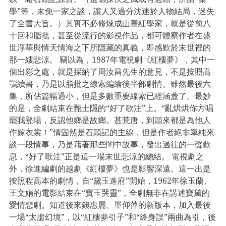
學”等，未免一家之談，讓人又過分沈迷於人物結局，迷失
了全書大旨。）其實不必修煉成山寨紅學家，就是從前八
十回和脂批，甚至從流行的影視作品，都可體察作者在盛
世浮華與情天情海之下所隱藏的真義，即感歎於末世裡的
那一縷悲涼。 竊以為，1987年電視劇《紅樓夢》，其中一
個出彩之處，就是採納了周汝昌先生的意見，不是按照高
鶚續書，乃是以脂批之線索編繪後半部劇情。雖然最後六
集，所佔篇幅過小，但是多數重要線索已經涵蓋了。最妙
的是，全劇結束在甄士隱的“好了歌注”上。“亂烘烘你方唱
罷我登場，反認他鄉是故鄉。甚荒唐，到頭來都是為他人
作嫁衣裳！”情固然是石頭記的主線，但是作者絕非單純來
談一段情事，乃是藉著那些閨中故事，發出過往的一聲歎
息，“好了歌注”正是這一場末世悲涼的總結。 電視劇之
外，徐進編劇的越劇《紅樓夢》也是影響深遠。這一出是
按照程高本的劇情，自“黛玉進府”開始，1962年徐玉蘭、
王文娟的電影結束在“寶玉哭靈”，全劇無非在講述寶黛的
愛情悲劇。知道後來錢惠麗、單仰萍的新版本，加入最後
一場“太虛幻境”，以“紅樓夢引子”和“終身誤”兩曲為引，後