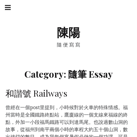
Skip
Main
navigation
to
Menu
content
陳陽
隨便寫寫
Category:
隨筆 Essay
和諧號 Railways
曾經在一個post里提到，小時候對於火車的特殊情感。福
州當時是全國鐵路終點站，鷹廈線的一個支線來福線的終
點，外加一小段福馬鐵路可以到達馬尾。也說過數山洞的
故事，從福州到南平兩個小時的車程大約五十個山洞，數
出確切的數目，成為我每個寒暑假必做的一個功課。可是