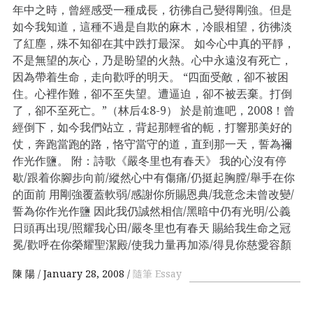
年中之時，曾經感受一種成長，彷彿自己變得剛強。但是
如今我知道，這種不過是自欺的麻木，冷眼相望，彷彿淡
了紅塵，殊不知卻在其中跌打最深。 如今心中真的平靜，
不是無望的灰心，乃是盼望的火熱。心中永遠沒有死亡，
因為帶着生命，走向歡呼的明天。 “四面受敵，卻不被困
住。心裡作難，卻不至失望。遭逼迫，卻不被丟棄。打倒
了，卻不至死亡。”（林后4:8-9） 於是前進吧，2008！曾
經倒下，如今我們站立，背起那輕省的軛，打響那美好的
仗，奔跑當跑的路，恪守當守的道，直到那一天，誓為禰
作光作鹽。 附：詩歌《嚴冬里也有春天》 我的心沒有停
歇/跟着你腳步向前/縱然心中有傷痛/仍挺起胸膛/舉手在你
的面前 用剛強覆蓋軟弱/感謝你所賜恩典/我意念未曾改變/
誓為你作光作鹽 因此我仍誠然相信/黑暗中仍有光明/公義
日頭再出現/照耀我心田/嚴冬里也有春天 賜給我生命之冠
冕/歡呼在你榮耀聖潔殿/使我力量再加添/得見你慈愛容顏
陳 陽
January 28, 2008
隨筆 Essay