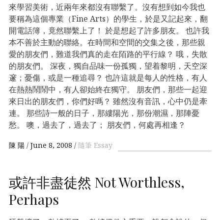
來學習美術，近兩年來都沒有聯繫了。沒有想到如今我也
要稱為這個專業（Fine Arts）的學生，於是又記起來，翻
開電話簿，竟然聯繫上了！ 於是想起了許多朋友。 也許我
本不善於主動的聯絡。在時間和空間的交集之後，那些親
愛的朋友們，難道我們真的走在陌路的平行線？ 哦，失散
的朋友們。 深夜，獨自品味一份孤獨，望着黎明，天空深
邃；憂傷，或是一種追尋？ 也許這就是每人的性格，有人
在熱熱鬧鬧中，有人卻始終在獨守。 朋友們，那些一起迎
來日出的朋友們，你們好嗎？ 雖然沒有音訊，心中仍是牽
連。 那些詩一般的日子，那縷陽光，那份潮濕，那陣憂
愁。 噢，過去了，過去了； 朋友們，何處再相逢？
陳 陽
June 8, 2008
隨筆 Essay
或許非盡徒然 Not Worthless,
Perhaps