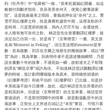
到《牡丹亭》中“皂羅袍”一曲，“原來奼紫嫣紅開遍，似這
般都付與斷井頹垣，良辰美景奈何天，便賞心樂事誰家
院”。這是崑曲最美之唱段，要義就押在這“奈何”之上。曹
雪芹寫紅樓夢之時，恰是康雍乾盛世中期，這裡哀歎的不
是時局，只是賈府的敗落，局內人茫茫不知，命運使然，
令人唯有無可奈何之歎。 林語堂先生曾要翻譯紅樓夢，後
決定自己仿寫一出，於是有了《京華煙雲》一書。英文原
名為“Moment in Peking”，須注意這裡的moment是單
數：若為復數，則言在京畿之地發生的幾個故事，或以“煙
雲”為好；既為單數，則表明作者不是講述幾個瞬間，乃是
說全書數十年的故事，不過宛如一瞬，故郁達夫之子郁飛
的譯名“瞬息京華”或許為佳。 不知道林語堂試圖翻譯紅樓
夢的時候，曾計劃用哪個版本為底本。當時雖然胡適的
《紅樓夢考證》和俞平伯的《紅樓夢辯》已出版，但是抄
本系統遠不如今日廣傳，故此，或許林語堂先生所看的仍
是程高刻本。但是從《京華煙雲》的主旨來看，林語堂所
要描述的，不是那些閨閣中的情事，卻是動蕩亂世中的沒
落故事，正契合上文所述石頭記之“末世”要旨。 可惜只看
過張振玉之中文譯本，但1988年版的電視劇《京華煙雲》