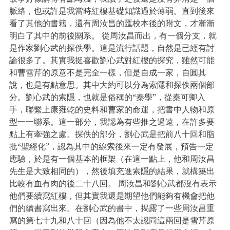
脈絡，也或許是我當時紅樓基礎知識過於薄弱。直到後來
看了其他的書籍，還有周汝昌的匯校本後的附文，才漸漸
明白了其中的前後關系。 從周汝昌而出，有一個分支，就
是作家劉心武的探佚學。這是流行話題，自然是已經有討
論很多了。其實我挺喜歡劉心武對紅樓的探究，雖然可能
和曹雪芹的原意不是完全一樣，但是自成一家，自圓其
說，也是有點意思。其中大約可以分為索隱和探佚兩個部
分。劉心武的索隱，也就是俗稱的“秦學”，從秦可卿入
手，聯繫上康雍乾的史料和曹家的命運，把書中人物和原
型一一聯系。這一部分，我認為有些推之過遠，在許多要
點上有牽強之處。探佚的部分，劉心武是把前八十回和脂
批“聖經化”，認為其中的線索後來一定有發展，預告一定
應驗，於是有一個基本的框架（在這一點上，他和周汝昌
先生是大致相同的），然後填充進索隱的結果，就構築出
比較有血有肉的後二十八回。 周汝昌和劉心武都沒有表示
他們要續寫紅樓，但其實我還是期望他們能夠有機會把他
們的續書寫出來。在劉心武的書中，揭露了一些周汝昌重
寫的第七十九和八十回（因為他不太認同這兩回是雪芹原