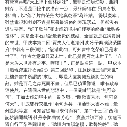
有寶黛再唱“天上掉下個林妹妹”，無非是幻境幻影，曲調
雖存，不過是回憶中的潸然一淚，最終歸結在“飛鳥各投
林”曲，以“落了片白茫茫大地真乾淨”為終結。 得以慶幸，
雖然電視和戲劇不過是原書最通俗的表現形式，但卻沒有
遺失要旨。“好了歌注”和太虛幻境中紅樓夢的終曲“飛鳥各
投林”，真是全本石頭記最要緊的總結。全書就是在講賈府
的末世。甲戌本第二回“賈夫人仙逝揚州城 冷子興演說榮國
府”中就有三段側批，“記清此句。可知書中之榮府已是末
世了”、“作者之意原只寫末世，此已是賈府之末世了”、“亦
是大族末世常有之事。嘆嘆！”，正是點名這一點。 甲戌本
《脂硯齋重評石頭記》第二回影印，注意硃批三個“末世”
紅樓夢書中所謂的“末世”，即是大廈將傾巍巍將亡的時
刻。雖是百足之蟲死而不僵，但早已積重難返，唯有歎命
運使然。在這個末世的悲涼中，一個關鍵詞就是“無可奈
何”。正如太虛幻境中的一副對聯，“幽微靈秀地，無可奈
何天”，甲戌雙行夾批作“兩句盡矣。撰通部大書不難，最
難是此等處，可知皆從無可奈何而有”。第二十三回“西廂
記妙詞通戲語 牡丹亭艷曲警芳心”，寶黛共讀西廂，後黛玉
獨自行至梨香院牆角，“聽牆內笛韻悠揚，歌聲婉轉”，聽