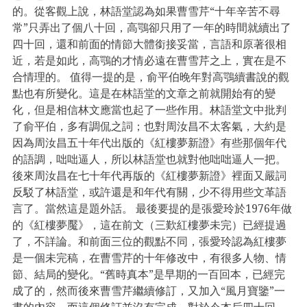
的。從客觀上說，林語堂認為如果曹雪芹“十年辛苦不尋
常”只弄出了個八十回，高鶚卻只用了一年的時間就續出了
四十回，還和前面的情節大體銜接妥當，言語和原著很相
近，若是如此，高鶚的才情必遠在曹雪芹之上，實在是不
合情理的。 值得一提的是，俞平伯晚年對高鶚續書說的觀
點也有所變化。這是在林語堂的文章之前就開始有的變
化，但是相信林文應當也起了一些作用。林語堂文中批判
了俞平伯，多有調侃之詞；也對周汝昌不太客氣，大約是
因為周汝昌五十年代出版的《紅樓夢新證》有些那個年代
的語調，咄咄逼人，所以林語堂也就對他咄咄逼人一把。
後來周汝昌在七十年代再版的《紅樓夢新證》裡面又嚴詞
反駁了林語堂，或許還是和年代有關，少不得用些文革語
言了。當然這是題外話。 最後要提的是張愛玲於1976年做
的《紅樓夢魘》，這在前文（三歎紅樓夢未完）已經提過
了，不詳論。和前面三位的觀點不同，張愛玲認為紅樓夢
是一個未完稿，在曹雪芹的十年修改中，有很多人物、情
節、結局的變化。“舊時真本”是早期的一百回本，已經完
成了的，然而後來曹雪芹繼續修訂，又加入“風月寶鑒”一
書的內容，而這個修訂並沒有完成。對於今本后四十回，