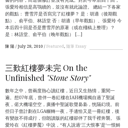
張愛玲相信是高鶚續的，並沒有就此論證。 總結一下各家
的觀點： 曹雪芹是否寫完了紅樓夢？ 是：胡適（後期觀
點）、俞平伯、林語堂 否：胡適（早年觀點）、張愛玲 今
本后四十回是否是曹雪芹的原著（或在殘稿上整理）？
是：林語堂、俞平伯（晚年觀點） […]
陳 陽
July 28, 2010
Featured
,
隨筆 Essay
三歎紅樓夢未完 On the
Unfinished
"Stone Story"
數年之中，曾兩度熱心讀紅樓，近日又生熱情，重閱一
遍。想07年底，曾伴一卷紅樓在IAH機場獨自過了聖誕
夜，偌大機場空空，廣播中聖誕歌聲裊裊，恍隔幻境。前
些日子曾計劃在LGA輾轉一夜，手邊恰又是一冊紅樓，後
有變故不得成行，但朗讀版的紅樓卻伴了我千裡奔襲。 張
愛玲在《紅樓夢魘》中說，“有人說過‘三大恨事’是‘一恨鰣