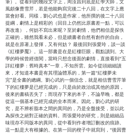
筆）。從看到的幾段文字上，周汝昌到底是紅學大師，文
風頗像曹雪芹，若是他能夠寫完後二十八回，在文字上應
當會好看。同樣，劉心武也是作家，他所撰的後二十八回
提綱，劇情上是精彩的（回目上仍然比原書差一點，可以
再改進），何妨不寫出來呢？至於劇情，他們相信是探佚
正確的，雖然我看未必，但是續書者自然有創作的自由，
就是在原著上發揮，又有何妨？ 最後回到張愛玲，談一談
《紅樓夢魘》。這一部書是在是紅樓巨眼，觀點讀到。大
學的時候曾經借閱，當時只想念後面的劇情，直接看到“五
詳紅樓夢：舊時真本”一章，不知所雲。如今從頭細細讀
來，才知道本書是有其理論體系的，第一篇“紅樓夢未
完”是全書的總綱。劉心武的一個信念，就是相信曹雪芹筆
下的紅樓夢是已經完成的，只是由於政治或其他的原因，
後來的書稿丟失了；而現存下來的本子，不論早晚，都是
從這一個基本已經完成的全本而來。因此，劉心武的研
究，是不辨析脂本之間的異同的，乃是全盤接受，並以此
為探佚之絕對正確的資料。而張愛玲的研究，則是細細品
味現存不同版本的異同，從中看到作者增訂刪改的痕跡。
這一點是大有根據的。在第一回的楔子中就寫到，“後因曹