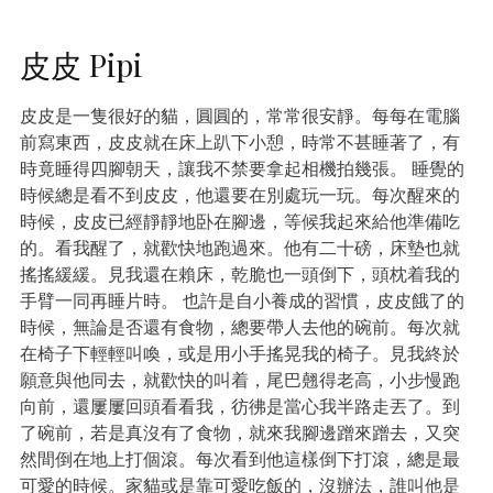
皮皮 Pipi
皮皮是一隻很好的貓，圓圓的，常常很安靜。每每在電腦
前寫東西，皮皮就在床上趴下小憩，時常不甚睡著了，有
時竟睡得四腳朝天，讓我不禁要拿起相機拍幾張。 睡覺的
時候總是看不到皮皮，他還要在別處玩一玩。每次醒來的
時候，皮皮已經靜靜地卧在腳邊，等候我起來給他準備吃
的。看我醒了，就歡快地跑過來。他有二十磅，床墊也就
搖搖緩緩。見我還在賴床，乾脆也一頭倒下，頭枕着我的
手臂一同再睡片時。 也許是自小養成的習慣，皮皮餓了的
時候，無論是否還有食物，總要帶人去他的碗前。每次就
在椅子下輕輕叫喚，或是用小手搖晃我的椅子。見我終於
願意與他同去，就歡快的叫着，尾巴翹得老高，小步慢跑
向前，還屢屢回頭看看我，彷彿是當心我半路走丟了。到
了碗前，若是真沒有了食物，就來我腳邊蹭來蹭去，又突
然間倒在地上打個滾。每次看到他這樣倒下打滾，總是最
可愛的時候。家貓或是靠可愛吃飯的，沒辦法，誰叫他是