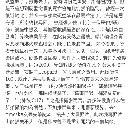
硬盤壞了，數據丟了。 數據備份之重要，誰都會說的。但
是不曾想到硬盤徹底的死亡會如此徒然的臨到。 曾經一次
很近於此，我將一個移動硬盤落在晶麗華清了。於是痛思
悔過，所幸終被尋回。 曾經張大俠（北京一位民俗攝影
師）講座中提及，其擔憂數碼攝影的保存性。時滿以為自
己為計算機專業學子，在此有天然之優勢。膠片物理介質
有風吹雨淋火燒蟲咬之可能，也未必堅固。 如今看來，智
者千慮且有一失，凡事不可誇口，切切，切切。 經濟學講
邊際成本。硬盤數據回復，軟件方法取銀300，若是先修復
機械損壞，則須2000。豈知數據之價值在此？ 蘋果更換了
新硬盤，安裝了Leopard，省去購買之費用。此物價值
100，或此方為丟失數據之價值？ 記憶其實未必就是好
事，失了或是再得。 多少時候想推翻過往*，卻是纏累甚
深。也許如今，那時候就是了。 “舊事已過、都變成新的
了。”（林後 5:17） *此處指攝影而言。許多時候覺得以往
所拍攝的均為惘然，不如推翻重來，開辟新境界。去年
timesky友丟失筆記本，損失了大量照片。此次我再照片
上的損失不大，但是卻未曾不是重新開始的一個契機。