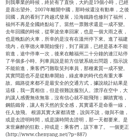
到我畢業的時候，終於有了直快，大約是19個小時，已經
是喜出望外。2007年離開中國，那時候還沒有動車，之後
回國，真的看到了跨越式發展，沿海鐵路也修到了福州，
福州不再是全國終點站了。當然一票難求還是一成不變。
去年回國的時候，從寧波坐車回家，也是一個大雨之夜，
也是晚點的火車，所幸的是沒有在溫州停下來。進了福建
境內，在寧德火車開始慢行，到了羅源，已經是基本不能
前進，途中停車一次，後來在離福州二十分鐘的連江站停
了半個多小時。列車員說是前方信號系統出問題，指示說
不能前進，乘客們刁難取笑列車員，那種素質一成不變。
其實問題也不是從動車開始，綠皮車的時代也有重大事
故。鐵路從來都不是最安全的交通方式，據說統計結果是
這樣，我一貫相信，但是很難說服別人。漂浮在空中，大
約讓人感覺無依無靠，沒有信心就不能飛翔；腳踏實地，
鋼筋鐵骨，讓人有天然的安全感，其實還不是命垂一線，
任人放飛。 根源其實大家都清楚，說與不說，做與不做，
或是去證明時間，或是讓時間去證明，那一天都要來。是
末世麻醉的狂歡，抑或是：乘客們，該下車了。 一個更正
(http://www.chenyang.net/?p=887)