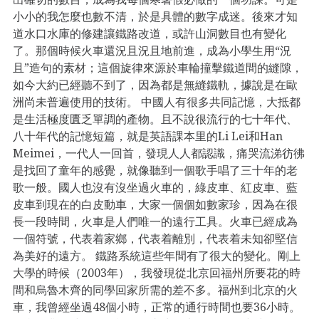
小小的我怎麼也數不清，於是具體的數字成迷。後來才知
道水口水庫的修建讓鐵路改道，或許山洞數目也有變化
了。那個時候火車還況且況且地前進，成為小學生用“況
且”造句的素材；這個旋律來源於車輪撞擊鐵道間的縫隙，
如今大約已經聽不到了，因為都是無縫鐵軌，據說是在歐
洲尚未普遍使用的技術。 中國人有很多共同記憶，大抵都
是生活極度匱乏單調的產物。且不說很流行的七十年代、
八十年代的記憶短篇，就是英語課本里的Li Lei和Han
Meimei，一代人一回首，發現人人都認識，痛哭流涕彷彿
是找回了童年的感覺，就像聽到一個歌手唱了三十年的老
歌一般。國人也沒有沒坐過火車的，綠皮車、紅皮車、藍
皮車到現在的白皮動車，大家一個個如數家珍，因為在很
長一段時間，火車是人們唯一的遠行工具。火車已經成為
一個符號，代表着家鄉，代表着離別，代表着未知卻堅信
為美好的遠方。 鐵路系統這些年間有了很大的變化。剛上
大學的時候（2003年），我發現從北京回福州所要花的時
間和烏魯木齊的同學回家所需的差不多。福州到北京的火
車，我曾經坐過48個小時，正常的通行時間也要36小時。