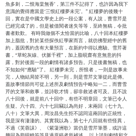
魚多刺，二恨海棠無香’，第三件不記得了，也許因為我下
意識的覺得應當是‘三恨紅樓夢未完’。” 紅樓夢的後幾十
回，實在是中國文學史上的一段公案，有人說，曹雪芹是
已經完成了的，但是被借閱者迷失等等，至終無稿，令批
書者歎歎。 有時我做個不太恰當的比喻，八十回本紅樓夢
加上脂批，對於某些探佚紅學家而言，就彷彿聖經中的舊
約，蓋因舊約含有大量預言，在新約中得以應驗。雪芹著
書，“草蛇灰線、伏脈千裡”，加上脂硯齋有意無意的抖
露，對於後面一段的劇情有諸多預告。只是後書無稿，也
不知如何“應驗”了。 紅樓夢未完，所恨者，一則是故事未
完，人物結局皆不明，另一則，則是雪芹文筆從此是傳。
蓋故事情節尚可從上述所及劇情預告中略知一二，而曹雪
芹的文筆和敘事，並詩歌才情，卻非敘述者可及。且不說
八十回後，就是前八十回中，有些不明章回，文筆已令人
生疑。六十四、六十七回竊以為尚好，末兩回（七十九、
八十）文筆大異，周汝昌先生拒不認同這兩回的正統性，
我是深有淒淒的。其實我以為，第七十八回就有些怪異，
不過《芙蓉誄》、《紫蓤洲歌》當仍是雪芹筆墨，或許這
幾回為脂硯畸笏等見過原稿者所補述。 以上談到劇情和文