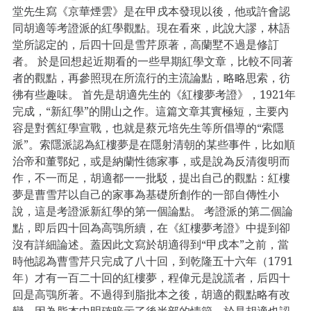
堂先生寫《京華煙雲》是在甲戌本發現以後，他或許會認
同胡適等考證派的紅學觀點。現在看來，此說大謬，林語
堂所認定的，后四十回是雪芹原著，高蘭墅不過是修訂
者。 於是回想起近期看的一些早期紅學文章，比較不同著
者的觀點，再參照現在所流行的主流論點，略略思索，彷
彿有些趣味。 首先是胡適先生的《紅樓夢考證》，1921年
完成，“新紅學”的開山之作。這篇文章其實極短，主要內
容是對舊紅學宣戰，也就是蔡元培先生等所倡導的“索隱
派”。索隱派認為紅樓夢是在隱射清朝的某些事件，比如順
治帝和董鄂妃，或是納蘭性德家事，或是說為反清復明而
作，不一而足，胡適都一一批駁，提出自己的觀點：紅樓
夢是曹雪芹以自己的家事為基礎所創作的一部自傳性小
說，這是考證派新紅學的第一個論點。 考證派的第二個論
點，即后四十回為高鶚所續，在《紅樓夢考證》中提到卻
沒有詳細論述。蓋因此文寫於胡適得到“甲戌本”之前，當
時他認為曹雪芹只完成了八十回，到乾隆五十六年（1791
年）才有一百二十回的紅樓夢，程偉元是說謊者，后四十
回是高鶚所著。不過得到脂批本之後，胡適的觀點略有改
變，因為脂本中明確暗示了後半部的情節，於是胡適也認