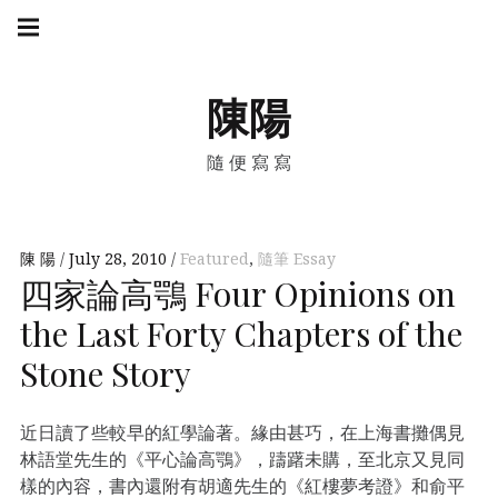
Skip
Main
navigation
to
Menu
content
陳陽
隨便寫寫
陳 陽
July 28, 2010
Featured
,
隨筆 Essay
四家論高鶚 Four Opinions on
the Last Forty Chapters of the
Stone Story
近日讀了些較早的紅學論著。緣由甚巧，在上海書攤偶見
林語堂先生的《平心論高鶚》，躊躇未購，至北京又見同
樣的內容，書內還附有胡適先生的《紅樓夢考證》和俞平