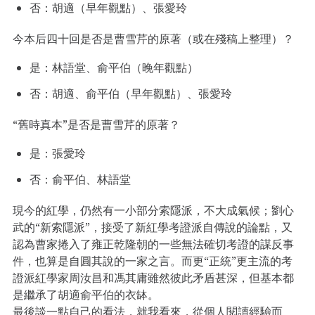
否：胡適（早年觀點）、張愛玲
今本后四十回是否是曹雪芹的原著（或在殘稿上整理）？
是：林語堂、俞平伯（晚年觀點）
否：胡適、俞平伯（早年觀點）、張愛玲
“舊時真本”是否是曹雪芹的原著？
是：張愛玲
否：俞平伯、林語堂
現今的紅學，仍然有一小部分索隱派，不大成氣候；劉心
武的“新索隱派”，接受了新紅學考證派自傳說的論點，又
認為曹家捲入了雍正乾隆朝的一些無法確切考證的謀反事
件，也算是自圓其說的一家之言。而更“正統”更主流的考
證派紅學家周汝昌和馮其庸雖然彼此矛盾甚深，但基本都
是繼承了胡適俞平伯的衣缽。
最後談一點自己的看法，就我看來，從個人閱讀經驗而