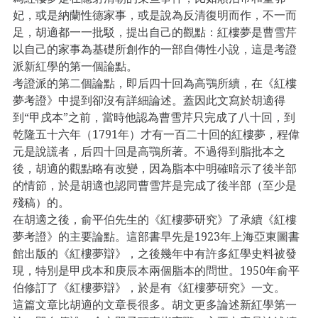
妃，或是納蘭性德家事，或是說為反清復明而作，不一而
足，胡適都一一批駁，提出自己的觀點：紅樓夢是曹雪芹
以自己的家事為基礎所創作的一部自傳性小說，這是考證
派新紅學的第一個論點。
考證派的第二個論點，即后四十回為高鶚所續，在《紅樓
夢考證》中提到卻沒有詳細論述。蓋因此文寫於胡適得
到“甲戌本”之前，當時他認為曹雪芹只完成了八十回，到
乾隆五十六年（1791年）才有一百二十回的紅樓夢，程偉
元是說謊者，后四十回是高鶚所著。不過得到脂批本之
後，胡適的觀點略有改變，因為脂本中明確暗示了後半部
的情節，於是胡適也認同曹雪芹是完成了後半部（至少是
殘稿）的。
在胡適之後，俞平伯先生的《紅樓夢研究》了承續《紅樓
夢考證》的主要論點。這部書早先是1923年上海亞東圖書
館出版的《紅樓夢辯》，之後幾年中有許多紅學史料被發
現，特別是甲戌本和庚辰本兩個脂本的問世。1950年俞平
伯修訂了《紅樓夢辯》，於是有《紅樓夢研究》一文。
這篇文章比胡適的文章長很多。胡文更多論述新紅學第一