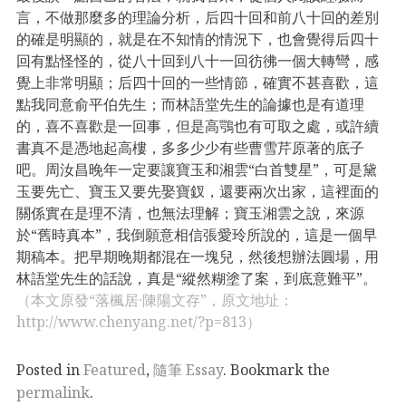
言，不做那麼多的理論分析，后四十回和前八十回的差別
的確是明顯的，就是在不知情的情況下，也會覺得后四十
回有點怪怪的，從八十回到八十一回彷彿一個大轉彎，感
覺上非常明顯；后四十回的一些情節，確實不甚喜歡，這
點我同意俞平伯先生；而林語堂先生的論據也是有道理
的，喜不喜歡是一回事，但是高鶚也有可取之處，或許續
書真不是憑地起高樓，多多少少有些曹雪芹原著的底子
吧。周汝昌晚年一定要讓寶玉和湘雲“白首雙星”，可是黛
玉要先亡、寶玉又要先娶寶釵，還要兩次出家，這裡面的
關係實在是理不清，也無法理解；寶玉湘雲之說，來源
於“舊時真本”，我倒願意相信張愛玲所說的，這是一個早
期稿本。把早期晚期都混在一塊兒，然後想辦法圓場，用
林語堂先生的話說，真是“縱然糊塗了案，到底意難平”。
（本文原發“落楓居·陳陽文存”，原文地址：
http://www.chenyang.net/?p=813）
Posted in
Featured
,
隨筆 Essay
. Bookmark the
permalink
.