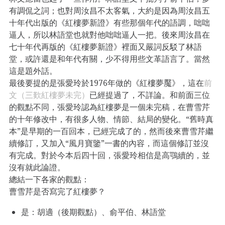
有調侃之詞；也對周汝昌不太客氣，大約是因為周汝昌五
十年代出版的《紅樓夢新證》有些那個年代的語調，咄咄
逼人，所以林語堂也就對他咄咄逼人一把。後來周汝昌在
七十年代再版的《紅樓夢新證》裡面又嚴詞反駁了林語
堂，或許還是和年代有關，少不得用些文革語言了。當然
這是題外話。
最後要提的是張愛玲於1976年做的《紅樓夢魘》，這在
前
文（三歎紅樓夢未完）
已經提過了，不詳論。和前面三位
的觀點不同，張愛玲認為紅樓夢是一個未完稿，在曹雪芹
的十年修改中，有很多人物、情節、結局的變化。“舊時真
本”是早期的一百回本，已經完成了的，然而後來曹雪芹繼
續修訂，又加入“風月寶鑒”一書的內容，而這個修訂並沒
有完成。對於今本后四十回，張愛玲相信是高鶚續的，並
沒有就此論證。
總結一下各家的觀點：
曹雪芹是否寫完了紅樓夢？
是：胡適（後期觀點）、俞平伯、林語堂