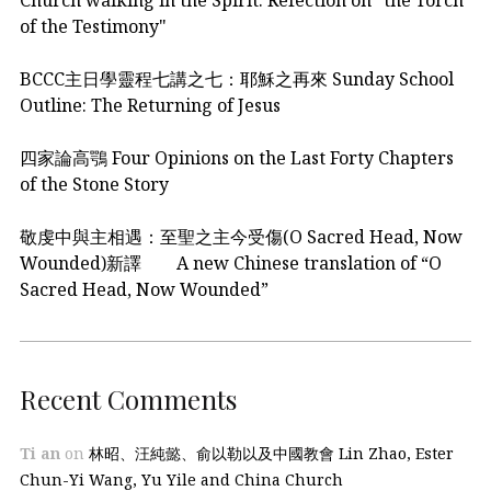
Church walking in the Spirit: Refection on "the Torch
of the Testimony"
BCCC主日學靈程七講之七：耶穌之再來 Sunday School
Outline: The Returning of Jesus
四家論高鶚 Four Opinions on the Last Forty Chapters
of the Stone Story
敬虔中與主相遇：至聖之主今受傷(O Sacred Head, Now
Wounded)新譯 A new Chinese translation of “O
Sacred Head, Now Wounded”
Recent Comments
Ti an
on
林昭、汪純懿、俞以勒以及中國教會 Lin Zhao, Ester
Chun-Yi Wang, Yu Yile and China Church