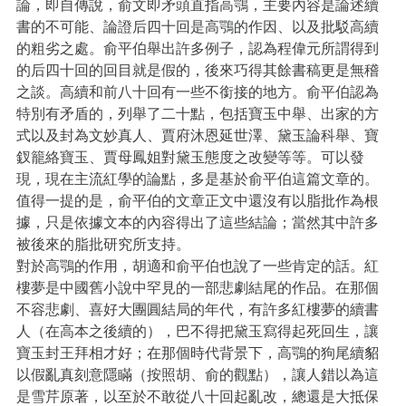
論，即自傳說，俞文即矛頭直指高鶚，主要內容是論述續
書的不可能、論證后四十回是高鶚的作因、以及批駁高續
的粗劣之處。俞平伯舉出許多例子，認為程偉元所謂得到
的后四十回的回目就是假的，後來巧得其餘書稿更是無稽
之談。高續和前八十回有一些不銜接的地方。俞平伯認為
特別有矛盾的，列舉了二十點，包括寶玉中舉、出家的方
式以及封為文妙真人、賈府沐恩延世澤、黛玉論科舉、寶
釵籠絡寶玉、賈母鳳姐對黛玉態度之改變等等。可以發
現，現在主流紅學的論點，多是基於俞平伯這篇文章的。
值得一提的是，俞平伯的文章正文中還沒有以脂批作為根
據，只是依據文本的內容得出了這些結論；當然其中許多
被後來的脂批研究所支持。
對於高鶚的作用，胡適和俞平伯也說了一些肯定的話。紅
樓夢是中國舊小說中罕見的一部悲劇結尾的作品。在那個
不容悲劇、喜好大團圓結局的年代，有許多紅樓夢的續書
人（在高本之後續的），巴不得把黛玉寫得起死回生，讓
寶玉封王拜相才好；在那個時代背景下，高鶚的狗尾續貂
以假亂真刻意隱瞞（按照胡、俞的觀點），讓人錯以為這
是雪芹原著，以至於不敢從八十回起亂改，總還是大抵保