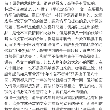
留了原著的悲劇意味。從這點看來，高鶚是有貢獻的。
林語堂先生於1957年做了《平心論高鶚》一文，主要批駁
俞平伯的觀點。題曰“平心”，林語堂寫得很犀利的。文章
逐條批駁了俞平伯的論點，認為俞平伯提出的后八十回的
問題，基本都是他個人的喜好問題，例如以上提出的幾
點，是他不喜歡情節如此發展，但是和前八十回的伏筆和
暗示卻沒有根本的矛盾，倒是基本吻合。至於在脂批中提
到而後四十回里沒有的那些情節，有許多是在脂硯齋的時
候就“迷失無稿”的，高鶚得到的是一個殘稿，遺失的部分
自然是已經遺失了，和前面不銜接的責任不在高鶚身上。
還有一些文本的硬傷，比如人物年齡忽大忽小的問題，在
八十回就有，也不是高鶚單獨弄出來的。從客觀上說，林
語堂認為如果曹雪芹“十年辛苦不尋常”只弄出了個八十
回，高鶚卻只用了一年的時間就續出了四十回，還和前面
的情節大體銜接妥當，言語和原著很相近，若是如此，高
鶚的才情必遠在曹雪芹之上，實在是不合情理的。
值得一提的是，俞平伯晚年對高鶚續書說的觀點也有所變
化。這是在林語堂的文章之前就開始有的變化，但是相信
林文應當也起了一些作用。林語堂文中批判了俞平伯，多