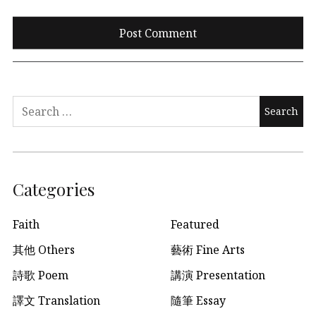
Search
for:
Categories
Faith
Featured
其他 Others
藝術 Fine Arts
詩歌 Poem
講演 Presentation
譯文 Translation
隨筆 Essay