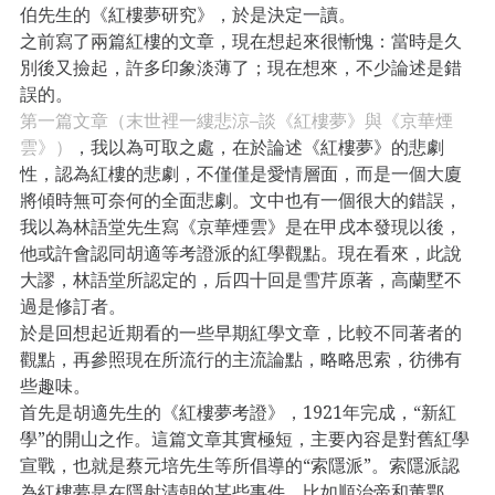
伯先生的《紅樓夢研究》，於是決定一讀。
之前寫了兩篇紅樓的文章，現在想起來很慚愧：當時是久
別後又撿起，許多印象淡薄了；現在想來，不少論述是錯
誤的。
第一篇文章（末世裡一縷悲涼–談《紅樓夢》與《京華煙
雲》）
，我以為可取之處，在於論述《紅樓夢》的悲劇
性，認為紅樓的悲劇，不僅僅是愛情層面，而是一個大廈
將傾時無可奈何的全面悲劇。文中也有一個很大的錯誤，
我以為林語堂先生寫《京華煙雲》是在甲戌本發現以後，
他或許會認同胡適等考證派的紅學觀點。現在看來，此說
大謬，林語堂所認定的，后四十回是雪芹原著，高蘭墅不
過是修訂者。
於是回想起近期看的一些早期紅學文章，比較不同著者的
觀點，再參照現在所流行的主流論點，略略思索，彷彿有
些趣味。
首先是胡適先生的《紅樓夢考證》，1921年完成，“新紅
學”的開山之作。這篇文章其實極短，主要內容是對舊紅學
宣戰，也就是蔡元培先生等所倡導的“索隱派”。索隱派認
為紅樓夢是在隱射清朝的某些事件，比如順治帝和董鄂