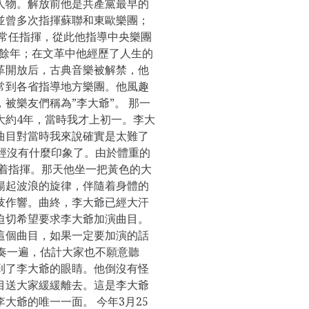
人物。解放前他是共產黨最早的
並曾多次指揮蘇聯和東歐樂團；
團常任指揮，從此他指導中央樂團
40餘年；在文革中他經歷了人生的
革開放后，古典音樂被解禁，他
常到各省指導地方樂團。他風趣
被樂友們稱為”李大爺”。 那一
大約4年，當時我才上初一。李大
曲目對當時我來說確實是太難了
已經沒有什麼印象了。由於體重的
坐着指揮。那天他坐一把黃色的大
揚起波浪的旋律，伴隨着身體的
吱作響。曲終，李大爺已經大汗
迫切希望要求李大爺加演曲目。
這個曲目，如果一定要加演的話
演奏一遍，估計大家也不願意聽
到了李大爺的眼睛。他倒沒有怪
目送大家緩緩離去。這是李大爺
大爺的唯一一面。 今年3月25