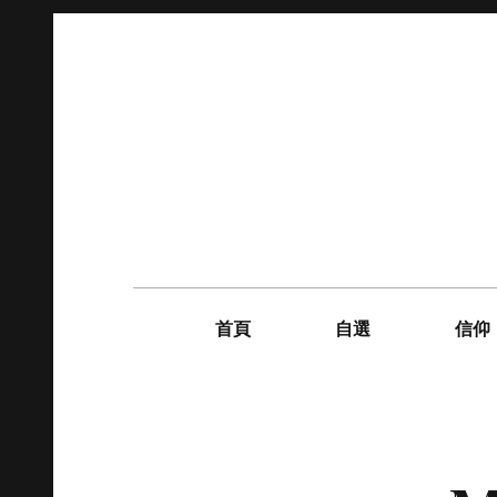
Skip
to
content
Main
navigation
首頁
自選
信仰