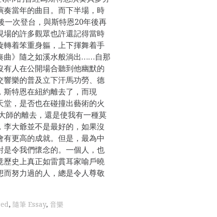
演奏當年的曲目。而下半場，時
後一次登台，與斯特恩20年後再
現場的許多觀眾也許還記得當時
旋轉着笨重身軀，上下揮舞着手
奏曲》隨之如溪水般淌出……自那
沒有人在公開場合聽到他幽默的
交響樂的普及立下汗馬功勞、德
，斯特恩在紐約離去了，而現
天堂，是否也在碰撞出藝術的火
但大師的離去，還是使我有一種莫
，李大爺並不是最好的，如果沒
他會有更高的成就。但是，最為中
對是令我們懷念的。一個人，也
竟歷史上真正如雷貫耳家喻戶曉
想而努力過的人，總是令人尊敬
red
,
隨筆 Essay
,
音樂