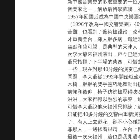
新中國音樂史的多麼重要的一位
音樂家之一，解放后留學蘇聯，
1957年回國后成為中國中央樂
（1996年改為中國交響樂團）
苦難，也看到了藝術被踐踏；改
才重新登台，雖人胖多病，還經
幽默和藹可親，是典型的天津人，
次李大爺來福州演出，距今已經
爺只指揮了下半場的柴四，可惜
一些，現在對那40分鐘的演奏
問題，李大爺從1992年開始就
木椅，胖胖的雙手靈巧地舞動出
前傾和後仰，椅子彷彿被壓得吱
淋淋，大家都報以熱烈的掌聲，
可惜李大爺說他來福州只排練了
只能把40多分鐘的交響曲重新
了。有人上去獻花，卻不小心碰
罪那人，一邊揉着眼睛，在台上
最後一次來福州，這也是我見過李