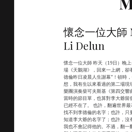
M
懷念一位大師 Me
Li Delun
懷念一位大師 昨天（19日）晚
場《天鵝湖》，回來一上網，卻
德倫昨日凌晨人生謝幕”！頓時
想，我有生以來看過的第二場現
樂團演奏柴可夫斯基《第四交響
當時的節目單，也算對李大爺留
已經不在了。 也許，翻遍世界
找不到李德倫的名字；也許，只
知道李大爺的名字了；也許，沒
我也不會記得他的。不過，翻一