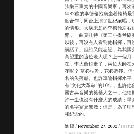
弦樂三重奏的中國音樂家，再次
年82歲的李德倫抱病坐着輪椅最
度合作，同台上演了世紀絕唱，
的情形。大病未愈的李德倫左右
臂，一曲莫扎特《第三小提琴協
以後，再沒有人看到他指揮，再
講話了。但誰又能忘記，為我國
高望重的這位老人呢？上一個月
在，李大爺也走了，兩位大師在
花呢？ 草必枯乾，花必凋殘。
名的失落感。也許單論指揮水平
有”文化大革命”的10年，也許
國古典音樂的奠基人之一，他絕
許一生也沒有什麼大的成績；畢
的名字寥寥無幾；但是，為了理
和紀念的。
陳 陽
November 27, 2002
Featu
Classical Music