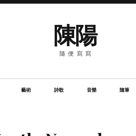
陳陽
隨便寫寫
藝術
詩歌
音樂
隨筆