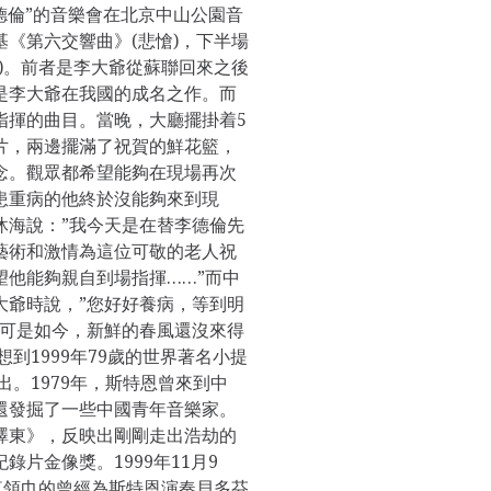
德倫”的音樂會在北京中山公園音
《第六交響曲》(悲愴)，下半場
)。前者是李大爺從蘇聯回來之後
是李大爺在我國的成名之作。而
指揮的曲目。當晚，大廳擺掛着5
片，兩邊擺滿了祝賀的鮮花籃，
念。觀眾都希望能夠在現場再次
患重病的他終於沒能夠來到現
沐海說：”我今天是在替李德倫先
藝術和激情為這位可敬的老人祝
望他能夠親自到場指揮……”而中
大爺時說，”您好好養病，等到明
”可是如今，新鮮的春風還沒來得
到1999年79歲的世界著名小提
出。1979年，斯特恩曾來到中
還發掘了一些中國青年音樂家。
澤東》，反映出剛剛走出浩劫的
片金像獎。1999年11月9
紅領巾的曾經為斯特恩演奏貝多芬