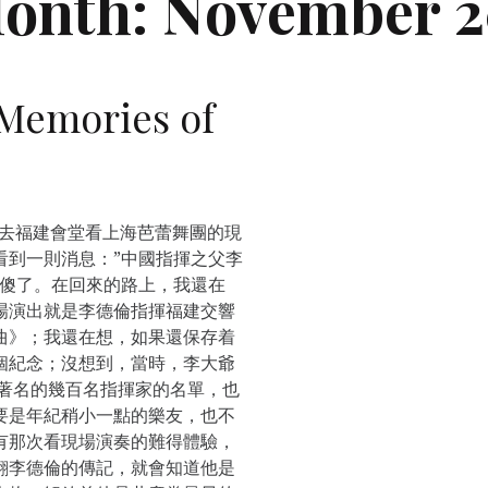
onth:
November 
mories of
上去福建會堂看上海芭蕾舞團的現
看到一則消息：”中國指揮之父李
，傻了。在回來的路上，我還在
場演出就是李德倫指揮福建交響
曲》；我還在想，如果還保存着
個紀念；沒想到，當時，李大爺
最著名的幾百名指揮家的名單，也
要是年紀稍小一點的樂友，也不
有那次看現場演奏的難得體驗，
翻李德倫的傳記，就會知道他是