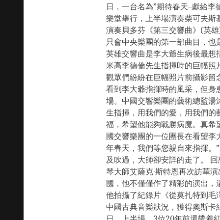
日，一台名為”期待春天–獻給李
樂堂舉行，上半場演奏柴可夫斯基
演奏貝多芬《第三交響曲》(英雄
只會中央樂團的第一部曲目，也
英雄交響曲是李大爺生病後最想
米高李德倫先生指揮時的巨幅照
觀眾們紛紛在巨幅照片前攝影留
看到李大爺指揮時的風采，但身
場。中國交響樂團的藝術總監湯
生指揮，用我們的愛，用我們的
福，希望他能夠戰勝病魔。真希
國交響樂團的一位團長在看望李
年春天，我們等您親自來指揮。
及吹過，大師卻安詳的走了。 回想
琴大師艾薩克·斯特恩再次訪華演
國，他不僅僅作了精彩的演出，
他拍攝了紀錄片《從莫扎特到毛
中國古典音樂狀況，獲得奧斯卡紀錄
日，上半場，3位20年前還帶着