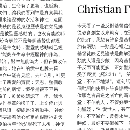
Christian F
醫治，生命有了更新，也感動、
友們，讓我們看到神是真實與我
理來論證神的永活和神性，這固
今天看了一些反對基督信
或缺的是親身經歷或是在弟兄姊
從教會創立以來就有，在
不是被聖靈感動的，也沒有能說耶
的批評，我想有許多是基
許神跡奇事並不是每個基督徒都經
約有兩類，一類是心裡定
穌是主之時，聖靈的感動就已經
基督徒缺乏見證或是曲解
都能夠在生命中經歷神的作為。
類的人還是少數，因為基
難治，醫生無能為力，但在悔改信
子反而可能更多，正如聖
如此，她在神的愛中也脫去舊
受了褻瀆（羅2:24）”
生命中滿有見證。去年3月，神更
堂，不信下地獄”。這句
上了親愛的寶寶：天恩。整個教
個動詞的使用在許多語境
之前的病情，懷孕是很不容易
位順之者昌逆之者亡的霸道
孩子，乾爹乾媽認了一串。我也
堂；不信的人，不管好壞“
點作長輩的樣子了。上文停止與
句聖經，“神愛世人，甚
個見證，卻總是沒有動手。 神給
的，不至滅亡，反得永生。
們要憑着信心堅定的跟隨祂走天
時候，最好不要漏掉下一
亞伯拉罕“他父親死了以後，神使
世人的罪，乃是要叫世人因