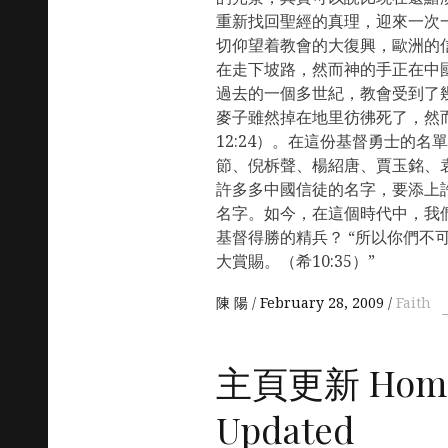
重新找回聖經的真理，迎來一次
切仰望着教會的大復興，歐洲的
在走下坡路，然而神的手正在中
過去的一個多世紀，教會受到了
麥子雖然掉在地里彷彿死了，然
12:24）。在這份基督勇士的
節、倪柝聲、楊紹唐、賈玉銘、
許多多中國信徒的名字，要添上
名字。如今，在這個時代中，我
基督得勝的精兵？ “所以你們不
大賞賜。（希10:35）”
陳 陽
February 28, 2009
Faith
主頁更新 Home
Updated