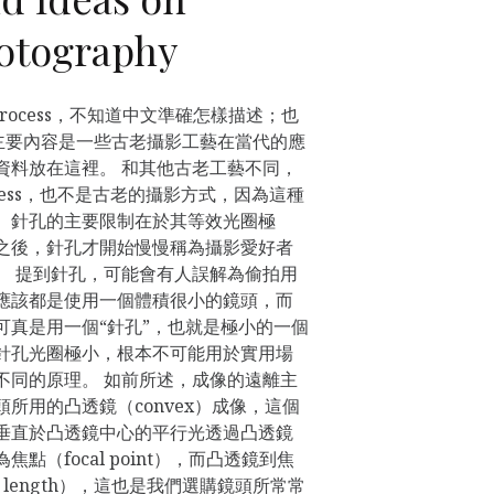
otography
e Process，不知道中文準確怎樣描述；也
ess，主要內容是一些古老攝影工藝在當代的應
資料放在這裡。 和其他古老工藝不同，
cess，也不是古老的攝影方式，因為這種
。針孔的主要限制在於其等效光圈極
之後，針孔才開始慢慢稱為攝影愛好者
。 提到針孔，可能會有人誤解為偷拍用
應該都是使用一個體積很小的鏡頭，而
可真是用一個“針孔”，也就是極小的一個
針孔光圈極小，根本不可能用於實用場
不同的原理。 如前所述，成像的遠離主
所用的凸透鏡（convex）成像，這個
垂直於凸透鏡中心的平行光透過凸透鏡
點（focal point），而凸透鏡到焦
l length），這也是我們選購鏡頭所常常