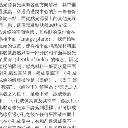
點光源有光線向各個方向發出，其中垂
過焦點，穿過凸透鏡中心的那一條會保
聚於一點，而從點光源發出的其他光線
同一點，這個匯聚點就稱為點光源
於凸透鏡的平面物體，其各點的像也會在一
平面（image plane）。我們拍照
鏡頭的位置，使得相平面和感光材料重
那麼就必然只有一部分的相平面與感光
（depth of field）的概念。因此
這樣的限制：感光材料一般要求是平面
 針孔攝影基於另一種成像原理：小孔成
成像的解釋據說是《墨經》，《墨子·經
午有端”，《經說下》解釋為：“景光之人
高者之人也下。足蔽下光，故成景於
下。” 小孔成像其實及其簡單，假設孔小
那麼這條光線不論落到哪裡，都可以成
光線穿過小孔之後在任何平面或曲面上
此在小孔成像中，有和凸透鏡成像不一
是任何平面或者曲面，並且景深是無限