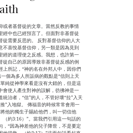
aith
仰或者基督徒的文章。當然反教的事情
聖經中也已經預言了。但面對非基督徒
督徒需要反思的。 反對基督信仰的人大
意不喜悅基督信仰，另一類是因為見到
聖經的道理使之反感。我想，也許第一
督徒自己的原因導致非基督徒反感的例
經上所記，“神的名在外邦人中，因你們
。 第一個為多人所詬病的觀點是“信則上天
話單純從神學來看是沒有大錯的，但是這
中會使人產生對神的誤解，彷彿神是一
統治者，“信”的人，不管好壞“拉”入天
推”入地獄。 傳福音的時候常常會用一
至將他的獨生子賜給他們，叫一切信他
（約3:16）”。當我們引用這一句話的
句，“因為神差他的兒子降世，不是要定
他得救。（約3:17）”這兩句話看起來