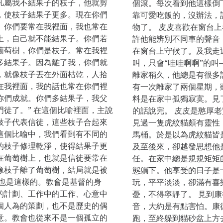
凡屬我不結果子的枝子，他就剪
個滾。每次看到他這樣倒
，使枝子結果子更多。現在你們
靠可愛吃飯的，沒辦法，
。你們要常在我裡面，我也常在
物了。 皮皮喜歡在窗台
上，自己就不能結果子。你們若
許他能辨別不同車的聲音
葡萄樹，你們是枝子。常在我裡
在窗台上守候了。及我走
多結果子。因為離了我，你們就
叫，只會“哇哇啊啊”的叫
，就像枝子丟在外面枯乾，人拾
離家稍久，他總是有很多
在我裡面，我的話也常在你們裡
有一次離家了兩個星期，
你們成就。你們多結果子，我父
料是在家中孤獨寂寞。見
徒了。” 在這個比喻裡面，主說
的話說完。 皮皮是憨厚
枝子代表信徒，這些枝子合起來
見過一隻虎紋貓頗有靈性
這個比喻中，我們看到有不同的
馬桶。於是以為虎紋貓皆
的枝子修理乾淨，使得結果子更
及至後來，卻越發思想他
在葡萄樹上，也就是信徒要常在
任。在家中總是規規矩矩
像枝子離了葡萄樹，結局就是被
態躺下。他享受的日子是
史也是這樣的。教會是基督的身
玩，平平淡淡，卻滿有喜
的計劃、工作中的工作、心意中
憂，不得寧靜了。 見到康
個人為的策劃，也不是歷史的偶
音，大約是有點害怕。康
意。教會也從來不是一個孤立的
跑，至終躲到貓砂盆上方