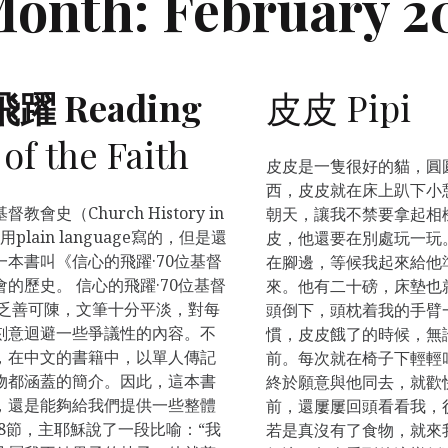
Month:
February 2
 Reading
皮皮 Pipi
of the Faith
皮皮是一隻很好的貓，圓
西，皮皮就在床上趴下小
史（Church History in
朝天，讓我不禁要拿起相
用plain language寫的，但是還
皮，他還要在別處玩一玩
本書叫《信心的飛躍·70位基督
在腳邊，等候我起來給他
的歷史。 信心的飛躍·70位基督
來。他有二十磅，床墊也
實乏善可陳，文筆十分平淡，對每
頭倒下，頭枕着我的手臂
刻意迴避一些爭議性的內容。不
慣，皮皮餓了的時候，無
，在中文的書籍中，以單人傳記
前。每次就在椅子下輕輕
物都涵蓋的簡介。因此，這本書
終於願意與他同去，就歡
，還是能夠給我們提供一些整體
前，還屢屢回頭看看我，
-8節，主耶穌說了一段比喻：“我
若是真沒有了食物，就來