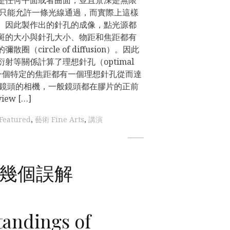
孔只能允許一條光線通過，而實際上這樣
。因此製作出的針孔的成像，點光源都
斑的大小與針孔大小、物距和焦距都有
（circle of diffusion）。因此
射等關係計算了理想針孔（optimal
在某一個特定的焦距都有一個理想針孔從而達
用鏡頭的相機，一般鏡頭都在膠片的正前
w […]
Featured
,
藝術 Fine Arts
,
講演
幾個誤解
andings of