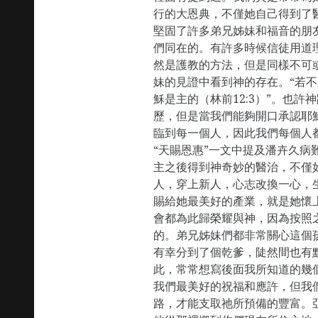
行的大恩典，不僅她自己得到了
堅固了許多弟兄姊妹和福音的朋
們同在的。有許多時候信徒用道
然是護教的方法，但是同樣不可
妹的見證中看到神的存在。“若
穌是主的（林前12:3）”。也
歷，但是當我們能夠開口承認耶
臨到每一個人，因此我們每個人
“天賜恩惠”一文中提及潘卉久病
主之後得到神奇妙的醫治，不僅
人，穿上新人，心志改換一心，
賜給她最美好的產業，就是她懷
會都為此歸榮耀與神，因為按照
的。弟兄姊妹們都非常關心這個
有幸分到了個乾爹，陡然間也有
此，常常想寫後面我所知道的幾
我們最美好的祝福和應許，但我
路，才能支取祂所預備的豐富。