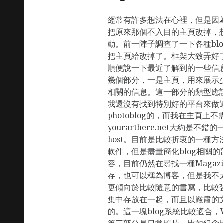
經常有許多想法在心裡，但是因
把原來那個不入目的主頁改掉，
動。前一陣子調查了一下各種bl
把主頁給改掉了。框架大致弄好
順便說一下最近了解到的一些信
幾個部分，一是主頁，用來展示
相關的信息。這一部分的類型應該是pho
我還沒有找到特別好的平台來做
photoblog的，而我在主頁上不
yourarthere.net大約是
host。目前是比較折衷的一種方法，用p
軟件，但是盡量簡化blog相關
容，目前仍然在尋找一種Magaz
存，也可以稱為博客，但是我不
更傾向於比較隨意的書寫，比較
集中存放在一起，而且以嚴肅的
的。這一塊blog系統比較適合，W
第三部分是日常照片，比如紀念