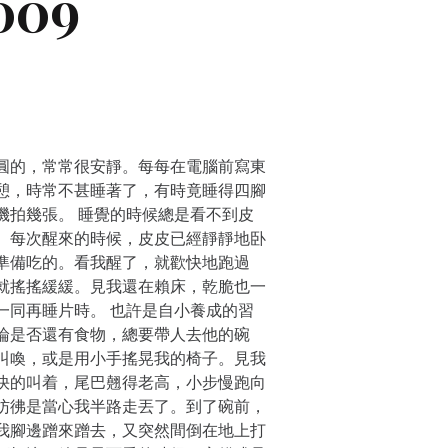
009
圓的，常常很安靜。每每在電腦前寫東
憩，時常不甚睡著了，有時竟睡得四腳
機拍幾張。 睡覺的時候總是看不到皮
。每次醒來的時候，皮皮已經靜靜地卧
準備吃的。看我醒了，就歡快地跑過
就搖搖緩緩。見我還在賴床，乾脆也一
一同再睡片時。 也許是自小養成的習
論是否還有食物，總要帶人去他的碗
叫喚，或是用小手搖晃我的椅子。見我
快的叫着，尾巴翹得老高，小步慢跑向
彷彿是當心我半路走丟了。到了碗前，
我腳邊蹭來蹭去，又突然間倒在地上打