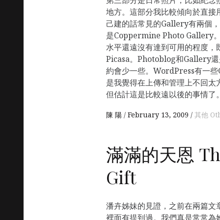
地方。這部分我比較傾向於直接用原來
己建的話常見的Gallery有兩個，
是Coppermine Photo Ga
水平還遠沒有達到可用的程度，
Picasa。Photoblog和Ga
約會少一些。WordPress有一些
是我覺得在上傳和管理上不回太
但估計這是比較遠以後的事情了
陳 陽
February 13, 2009
其他 Ot
滿滿的天恩 The 
Gift
潘卉姊妹的見證，之前在兩篇文
裡面有提到過。我們真是常常為