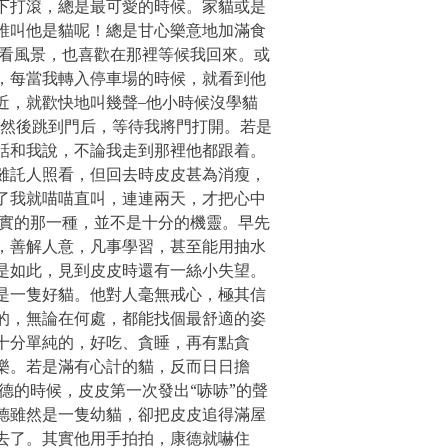
下打滾，總是最可愛的時候。家貓或是
誰叫他是貓呢！總是甘心樂意地加滿食
上看風景，也喜歡在那裡等候我回來。或
，每當我轉入停車場的時候，就看到他
近，就歡快地叫幾聲–他小時候沒學貓
–然後跳到門后，等待我將門打開。若是
話和我說，不論我走到那裡他都跟着。
雖託人照看，但回去時皮皮甚為消瘦，
了我就喵喵直叫，連連兩天，才把心中
老實的那一種，並不是十分的機靈。早先
，善解人意，凡事學習，甚至能用抽水
是如此，見到皮皮時還有一絲小失望。
是一隻好貓。他對人毫無戒心，極其信
的，無論在何處，都能找個最舒適的姿
十分單純的，好吃、貪睡，再有點貪
樂。若是滿有心計的貓，反而日日擔
德的時候，皮皮第一次發出“哧哧”的聲
德雖然是一隻幼貓，卻把皮皮追得滿屋
去了。其實他用手拍拍，康德就嚇住