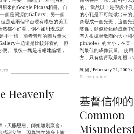
的Google Picasa相冊。自
的。 當然以上是假設小
一個是開源的Gallery，另一個
的小孔是不可能做出來的
llery。但是這兩個平台現有模板的美工
會變成一個光斑，這個光
既然都不好看，倒不如用現成的
關係，類似於鏡頭成像中的彌散圈
llery還是不一樣，前者管理的圖片量大
有人根據彌散圈的大小和衍
Gallery主題還是比較好看的，但
pinhole）的大小，
方便。 最後一塊是考慮建論壇，
到最佳的成像質量。 使
。
方，只有後背取景相機（vie
陳 陽
February 21, 2009
hers
Presentation
Heavenly
基督信仰的
Common
Misunderst
章（天賜恩惠、師姐離別聚會）
她感謝父神，因為神在她身上施