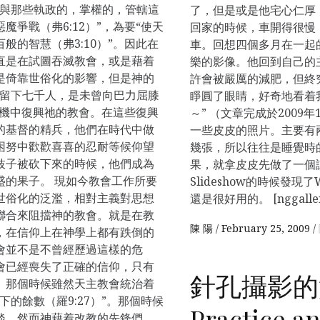
“與那些執政的，掌權的，管轄這
了，但是或是他宅心仁厚
爭戰（弗6:12）”，為要“使天
回家的時候，車開得很慢
般的智慧（弗3:10）”。因此在
車。回想四個多月在一起
直是在試圖吞滅教會，或是藉着
樂的影像。他回到自己的
是倚靠世俗化的影響，但是神的
許會被嚴厲的減肥，但終
己留下七千人，是未曾向巴力屈膝
睜圓了眼睛，好奇地看着
的危機中復興祂的教會。在這些復興
～” （文章完成於2009年1
的基督的精兵，他們在時代中做
一些皮皮的照片。主要有
困努中歡歡喜喜的忍耐等候仰望
幾張，所以往往是睡覺時
枝子被砍下來的時候，他們成為
果，就拿皮皮先做了一個
盛的果子。 現如今教會工作所要
Slideshow的時候發現了Wo
世俗化的泛濫，相對主義對思想
還是很好用的。 [nggallery
聯合來阻擋神的教會。就是在教
陳 陽
February 25, 2009
，在信仰上在神學上都有跌倒的
會並不是不曾經歷過這樣的危
會已經喪失了正確的信仰，只有
針孔攝影的
。那個時候雖然天主教會統治着
的餘數（羅9:27）”。那個時候
Practice a
淡。然而神藉着改教的先鋒們，