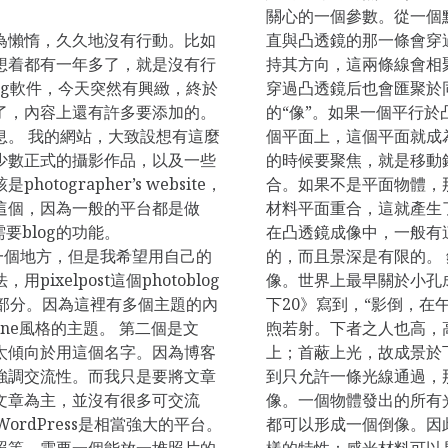
關心的一個參數。從一個
為懶惰，久久地沒有行動。比如
直與凸透鏡的那一條會穿
想着都有一年多了，就是沒有行
持其方向，這兩條線會相
og軟件，今天突然有興緻，終於
穿過凸透鏡后也會匯聚於
了，內容上還有許多要添加的。
的“像”。如果一個平行
息。 我的網站，大致設想有這麼
個平面上，這個平面就成為相
少數正式的攝影作品，以及一些
的時候要聚焦，就是移動
tographer’s website，
合。如果不是平面物體，
這個，因為一般的平台都是做
材料平面重合，這就產生了景深
需要blog的功能。
在凸透鏡成像中，一般有
不錯的一個地方，但是我希望用自己的
的，而且景深是有限的。
ixelpost這個photoblog
像。世界上最早關於小孔
的部分。因為這裡有多個主題的內
下20》寫到，“影倒，在
ine風格的主題。 第二個是文
煦若射。下者之人也高，
太傾向於用這個名字。因為博客
上；首蔽上光，故成景於
強調交流性。而我只是要將文章
到只允許一條光線通過，
文章為主，並沒有很多可交流
像。一個物體發出的所有
ordPress是相當強大的平台。
都可以形成一個倒像。因
照等，需要一個能放一堆照片的
樣的特性：感光材料可以