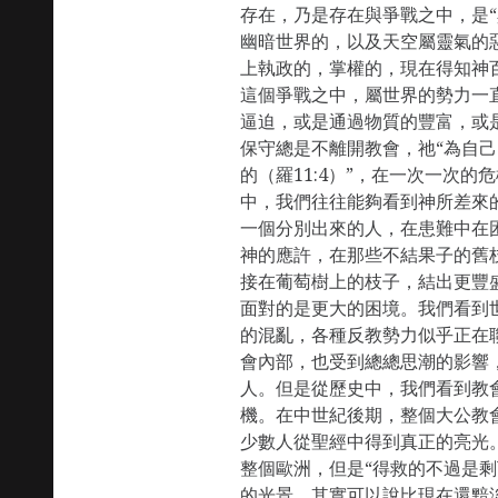
存在，乃是存在與爭戰之中，是
幽暗世界的，以及天空屬靈氣的惡魔
上執政的，掌權的，現在得知神百
這個爭戰之中，屬世界的勢力一
逼迫，或是通過物質的豐富，或
保守總是不離開教會，祂“為自
的（羅11:4）”，在一次一次
中，我們往往能夠看到神所差來
一個分別出來的人，在患難中在
神的應許，在那些不結果子的舊
接在葡萄樹上的枝子，結出更豐
面對的是更大的困境。我們看到
的混亂，各種反教勢力似乎正在
會內部，也受到總總思潮的影響
人。但是從歷史中，我們看到教
機。在中世紀後期，整個大公教
少數人從聖經中得到真正的亮光
整個歐洲，但是“得救的不過是剩下
的光景，其實可以說比現在還黯