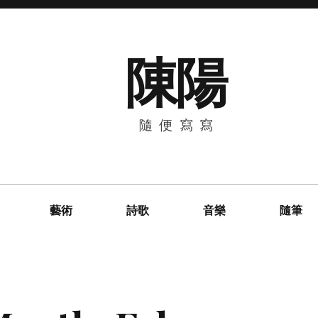
陳陽
隨便寫寫
藝術
詩歌
音樂
隨筆