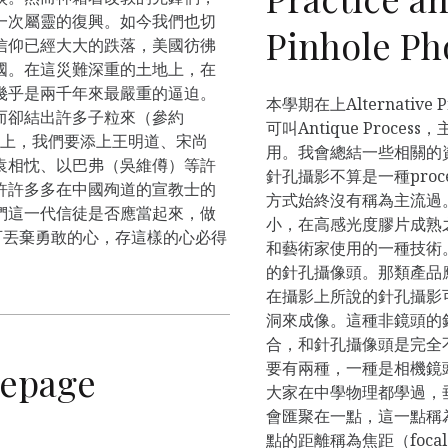
一次屬靈的復興。如今我們也切
Pinhole Ph
信仰已經大大的跌落，美國彷彿
國。在這災難深重的土地上，在
幾乎是兩千年來最嚴重的逼迫。
本學期在上Alternativ
而卻結出許多子粒來（參約
可叫Antique Proc
名單上，我們要添上王明道、宋尚
用。我會總結一些相關的
袁相忱、以巴弗（吳維僔）等許
針孔攝影不算是一種pro
許許多多在中國殉道的宣教士的
方式始終沒有稱為主流過
們這一代信徒是否應當起來，做
小，在高感光度膠片成熟
可丟棄勇敢的心，存這樣的心必得
和藝術家使用的一種技術
的針孔攝像頭。那類產品
在攝影上所說的針孔攝影
洞來成像。這種非鏡頭的
合，和針孔攝像頭是完全
要有兩種，一種是相機鏡頭
page
大家在中學物理都學過，
會匯聚在一點，這一點稱為焦
點的距離稱為焦距（foca