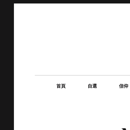
Skip
to
content
Main
navigation
首頁
自選
信仰