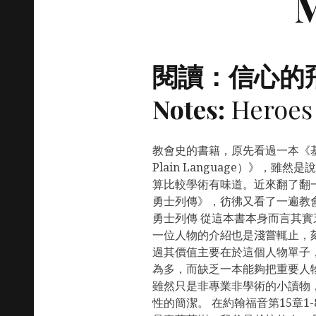
閱讀：信心的飛躍
Notes:
Heroes 
教會史的書籍，原先看過一本《基督教會
Plain Language）》，雖然是說
算比較學術有味道。近來翻了翻一
勇士列傳》，彷彿又看了一遍教會
勇士列傳 從這本書本身而言其
一位人物的介紹也是淺嘗輒止，
過其價值主要在於這個人物單子
為多，而缺乏一本能夠把重要人
雖然只是非專業非學術的小讀物
性的簡潔。 在約翰福音第15章1