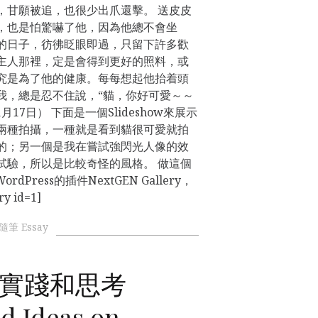
，甘願被追，也很少出爪還擊。 送皮皮
，也是怕驚嚇了他，因為他總不會坐
的日子，彷彿眨眼即過，只留下許多歡
主人那裡，定是會得到更好的照料，或
究是為了他的健康。每每想起他抬着頭
我，總是忍不住說，“貓，你好可愛～～
月17日） 下面是一個Slideshow來展示
兩種拍攝，一種就是看到貓很可愛就拍
的；另一個是我在嘗試強閃光人像的效
試驗，所以是比較奇怪的風格。 做這個
rdPress的插件NextGEN Gallery，
 id=1]
隨筆 Essay
實踐和思考
nd Ideas on