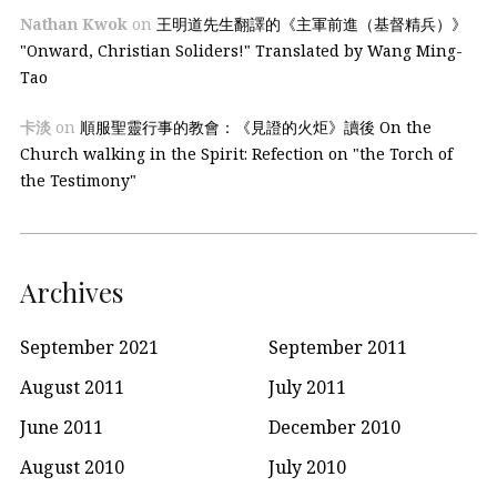
Nathan Kwok
on
王明道先生翻譯的《主軍前進（基督精兵）》
"Onward, Christian Soliders!" Translated by Wang Ming-
Tao
卡淡
on
順服聖靈行事的教會：《見證的火炬》讀後 On the
Church walking in the Spirit: Refection on "the Torch of
the Testimony"
Archives
September 2021
September 2011
August 2011
July 2011
June 2011
December 2010
August 2010
July 2010