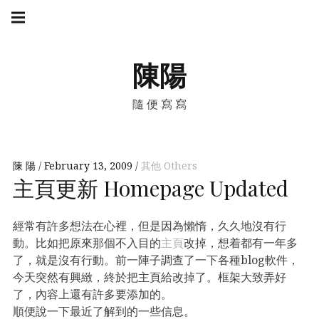
Skip
Main
navigation
to
Menu
content
陳陽
隨便寫寫
陳 陽
February 13, 2009
其他 Others
主頁更新 Homepage Updated
經常有許多想法在心裡，但是因為懶惰，久久地沒有行
動。比如把原來那個不入目的
主頁
改掉，想着都有一年多
了，就是沒有行動。前一陣子調查了一下各種blog軟件，
今天突然有興緻，終於把主頁給改掉了。框架大致弄好
了，內容上還有許多要添加的。
順便說一下最近了解到的一些信息。