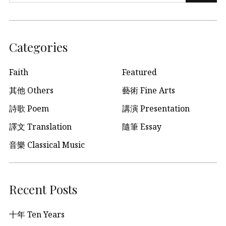
Categories
Faith
Featured
其他 Others
藝術 Fine Arts
詩歌 Poem
講演 Presentation
譯文 Translation
隨筆 Essay
音樂 Classical Music
Recent Posts
十年 Ten Years