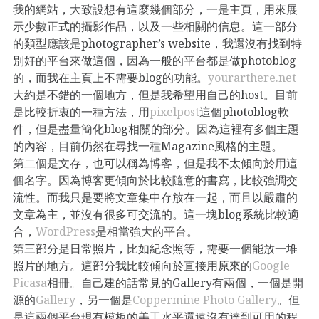
我的網站，大致設想有這麼幾個部分，一是主頁，用來展
示少數正式的攝影作品，以及一些相關的信息。這一部分
的類型應該是photographer’s website，我還沒有找到特
別好的平台來做這個，因為一般的平台都是做photoblog
的，而我在主頁上不需要blog的功能。
yourarthere.net
大約是不錯的一個地方，但是我希望用自己的host。目前
是比較折衷的一種方法，用
pixelpost
這個photoblog軟
件，但是盡量簡化blog相關的部分。因為這裡有多個主題
的內容，目前仍然在尋找一種Magazine風格的主題。
第二個是文存，也可以稱為博客，但是我不太傾向於用這
個名字。因為博客更傾向於比較隨意的書寫，比較強調交
流性。而我只是要將文章集中存放在一起，而且以嚴肅的
文章為主，並沒有很多可交流的。這一塊blog系統比較適
合，
WordPress
是相當強大的平台。
第三部分是日常照片，比如紀念照等，需要一個能放一堆
照片的地方。這部分我比較傾向於直接用原來的
Google
Picasa
相冊。自己建的話常見的Gallery有兩個，一個是開
源的
Gallery
，另一個是
Coppermine Photo Gallery
。但
是這兩個平台現有模板的美工水平還遠沒有達到可用的程