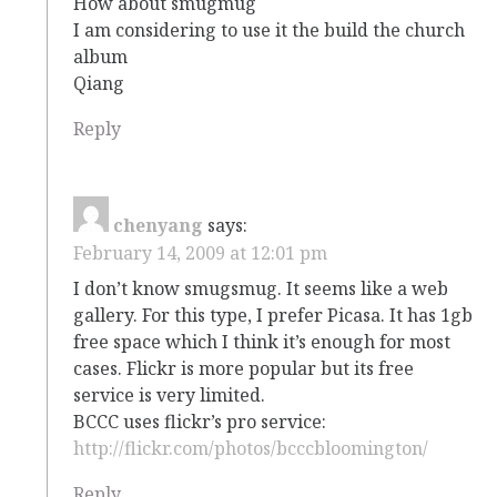
How about smugmug
I am considering to use it the build the church
album
Qiang
Reply
chenyang
says:
February 14, 2009 at 12:01 pm
I don’t know smugsmug. It seems like a web
gallery. For this type, I prefer Picasa. It has 1gb
free space which I think it’s enough for most
cases. Flickr is more popular but its free
service is very limited.
BCCC uses flickr’s pro service:
http://flickr.com/photos/bcccbloomington/
Reply