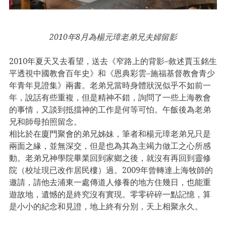
2010年8月為楊元璋老弟兄夫婦留影
2010年夏天又去看望，送去《窄路上的背影–敘述賈玉銘生
平透視中國教會百年史》和《恩典彩雲–施福基督教會青少
年青年見證集》兩書。老弟兄當時身體狀況似乎不如前一
年，說話有些重複，但是精神不錯，詢問了一些上海教會
的事情，又談到抵擋神的工作是何等可怕。午飯後為老弟
兄和師母拍照留念。
相比於在廈門聚會的弟兄姊妹，筆者和楊元璋老弟兄只是
兩面之緣，並無深交，但是也為其為主竭力做工之心所感
動。老弟兄神學院畢業回到家鄉之後，就沒有再回到靈修
院（校址現已改作居民樓）過。2009年曾轉達上海牧師的
邀請，請他去浦東一處傳道人修養的地方住幾日，也能重
遊故地，遺憾的是終究沒有實現。零零碎碎一點記憶，算
是小小的紀念和見證，地上終有分別，天上相聚永久。