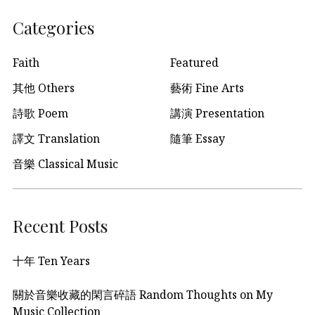
Categories
Faith
Featured
其他 Others
藝術 Fine Arts
詩歌 Poem
講演 Presentation
譯文 Translation
隨筆 Essay
音樂 Classical Music
Recent Posts
十年 Ten Years
關於音樂收藏的閑言碎語 Random Thoughts on My
Music Collection