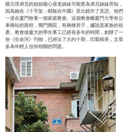
楊元璋弟兄的姐姐楊心扉老姊妹可能更為弟兄姊妹所知，
因為她在《十字架：耶穌在中國》里出鏡作了見證。他們
一道在廈門牧養一個家庭教會。這個教會離廈門大學有公
車兩站的路程，獨門獨院，有兩棟房子，據說是家族的祖
產。教會做廈大的學生事工已經有多年的時間，創辦了一
份《生命河》刊物，已經出了大約十期，印製精美，文章
多為年輕人信仰相關的問題。