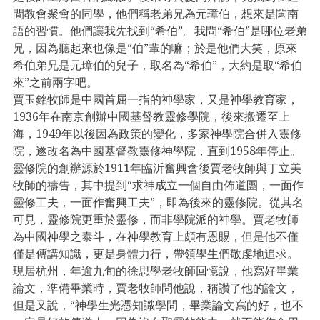
間教會聚會的同學，他們稱老弟兄為元璋伯，想來是閩南
語的習慣。他們讓我先找到“希伯”。我問“希伯”是哪位老弟
兄，因為聽起來也像是“伯”輩的嘛；於是他們大笑，原來
希伯弟兄是元璋伯的兒子，取名為“希伯”，大約是取“希伯
來”之前兩字吧。
賈玉銘牧師是中國首屈一指的神學家，又是神學教育家，
1936年在南京創辦中國基督教靈修學院，後來搬遷至上
海，1949年以後因為政策的變化，多家神學院合併入靈修
院，遂改名為中國基督教靈修神學院，直到1958年停止。
靈修院的創辦源於1911年臨沂奮興會後賈老牧師與丁立美
牧師的禱告，其中提到“求神成立一個自由佈道團，一面作
靈修工夫，一面作奮興工夫”，即為後來的靈修院。從其名
可見，靈修院更重於靈修，而非學院派的神學。賈老牧師
為中國神學之泰斗，在神學教育上頗有恩賜，但是他不僅
僅是傳講知識，更是身體力行，帶領學生們敬虔地追求。
現居杭州，年逾九旬的徐思學老牧師回憶說，他寫好畢業
論文，準備畢業時，賈老牧師問他說，稱讚了他的論文，
但是又說，“神學生光憑知識學問，畢業論文寫的好，也不