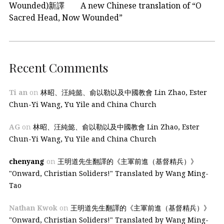
Wounded)新譯 A new Chinese translation of “O
Sacred Head, Now Wounded”
Recent Comments
Ti an
on
林昭、汪純懿、俞以勒以及中國教會 Lin Zhao, Ester
Chun-Yi Wang, Yu Yile and China Church
AG
on
林昭、汪純懿、俞以勒以及中國教會 Lin Zhao, Ester
Chun-Yi Wang, Yu Yile and China Church
chenyang
on
王明道先生翻譯的《主軍前進（基督精兵）》
"Onward, Christian Soliders!" Translated by Wang Ming-
Tao
Nathan Kwok
on
王明道先生翻譯的《主軍前進（基督精兵）》
"Onward, Christian Soliders!" Translated by Wang Ming-