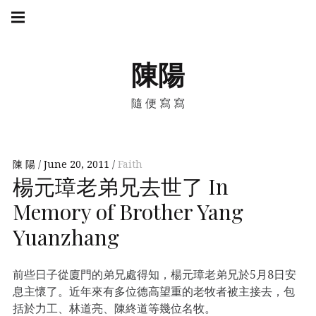
Skip
Main
navigation
to
Menu
content
陳陽
隨便寫寫
陳 陽
June 20, 2011
Faith
楊元璋老弟兄去世了 In
Memory of Brother Yang
Yuanzhang
前些日子從廈門的弟兄處得知，楊元璋老弟兄於5月8日安
息主懷了。近年來有多位德高望重的老牧者被主接去，包
括於力工、林道亮、陳終道等幾位名牧。