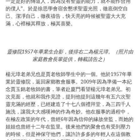
一定是好的傳道人，因為沒有聖靈的能力，就不能作合用
的僕人”。於是徐思學會宿舍懇求聖靈光照，徹底倒空自
己、潔凈自己，徹夜禱告，快天亮的時候被聖靈大大充
滿，心裡極其釋放，極其喜樂。
靈修院1957年畢業生合影，後排右二為楊元璋。（照片由
家庭教會長輩提供，轉載請告之）
楊元璋老弟兄也是賈老牧師學生中的一個。他於1957年畢
業於靈修院，返回家鄉教會服事。2009年因為準備一本紀
念賈玉銘老牧師的書，筆者赴廈門看望楊元璋老弟兄。初
次見面，他就和我作見證，提到他提到這幾年有五六次聖
靈充滿的經歷，已經建造了十七八個禮拜堂，為三四千人
施洗，讓我大大感嘆神的作為奇妙。他在服事的過程中，
在極左政策的年代，曾經6年因為信仰的緣故坐監，而她的
姐姐也曾經十二年在監里。後來他們的聚會也有受到壓力
的時候，但是神保守他們，讓許許多多的年輕人在這個教