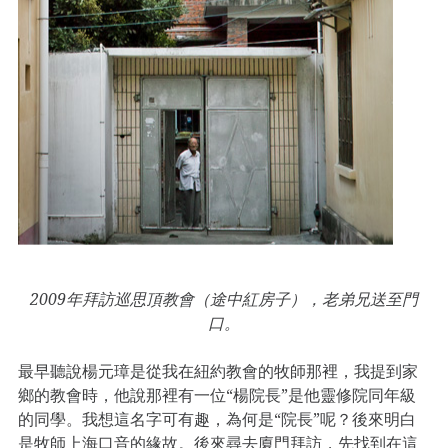
2009年拜訪巡思頂教會（途中紅房子），老弟兄送至門
口。
最早聽說楊元璋是從我在紐約教會的牧師那裡，我提到家
鄉的教會時，他說那裡有一位“楊院長”是他靈修院同年級
的同學。我想這名字可有趣，為何是“院長”呢？後來明白
是牧師上海口音的緣故。後來尋去廈門拜訪，先找到在這