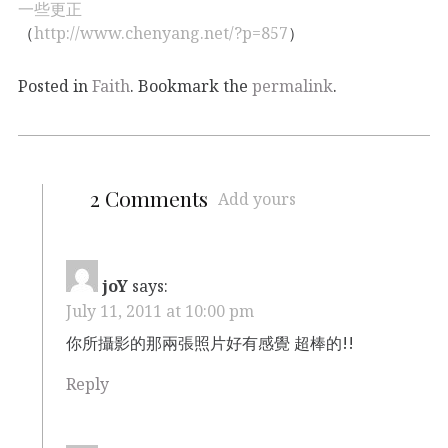
一些更正
（
http://www.chenyang.net/?p=857
）
Posted in
Faith
. Bookmark the
permalink
.
2 Comments
Add yours
joY
says:
July 11, 2011 at 10:00 pm
你所攝影的那兩張照片好有感覺 超棒的!!
Reply