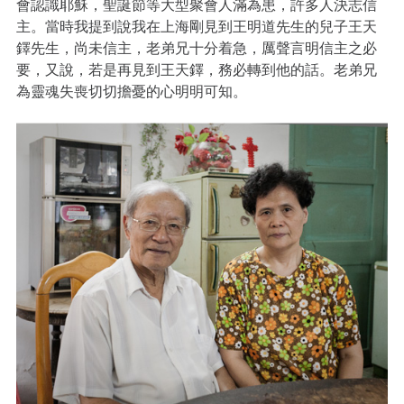
會認識耶穌，聖誕節等大型聚會人滿為患，許多人決志信
主。當時我提到說我在上海剛見到王明道先生的兒子王天
鐸先生，尚未信主，老弟兄十分着急，厲聲言明信主之必
要，又說，若是再見到王天鐸，務必轉到他的話。老弟兄
為靈魂失喪切切擔憂的心明明可知。