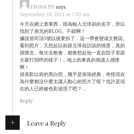
FIONA YU
says:
September 18, 2011 at 7:03 am
今天在網上查東西，因為輸入元璋叔的名字，所以
找到了弟兄的BLOG。不錯啊！
據說巡司頂5號以後要拆了，這一帶會變成文教區。
看到照片，又想起以前跟元璋叔訪談的情景，真的
很懷念。每次去教會，都會想起他一直在院子里跟
大家打招呼的樣子！…地上的事真的很讓人感懷
啊！
很喜歡以前的黑白照，幾乎是張張經典，奇怪現在
為什麼都沒什麼太讓人動心的照片了呢？也許是現
在的人已經被色彩迷惑了吧？…
Reply
Leave a Reply