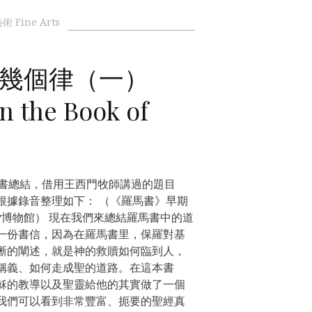
術 Fine Arts
幾個律（一）
n the Book of
馬書總結，借用王西門牧師講過的題目
根據錄音整理如下： （《羅馬書》早期
etty博物館） 現在我們來總結羅馬書中的道
一份書信，因為在羅馬書里，保羅對基
晰的闡述，就是神的救贖如何臨到人，
稱義、如何走成聖的道路。在這本書
穌的教導以及聖靈給他的其實做了一個
我們可以看到非常豐富、扼要的聖經真