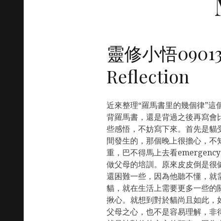
靈修小悟090131 
Reflection
近來整理“羅馬書里的幾個律”這
背羅馬書，還是背過之後再寫會
些感悟，不妨寫下來。首先是貓
間發生的，那個晚上很擔心，不
重，巴不得馬上去看emergen
做父母的培訓。原來皮皮倒是很
還困難一些，因為他聽不懂，就
貓，就在生活上需要更多一些的
揪心。就想到對於貓尚且如此，
父母之心，也不是容易理解，非