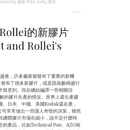
eatured
,
藝術 Fine Arts
,
講演
ollei的新膠片
 and Rollei's
堪稱一次盛會，許多廠家都發布了重要的新機
kina上發布了很多新膠片，或是因為數碼盛行
才留意到。現在總結編譯一些相關信
了解的膠片生產的情況。世界上還生產膠
、日本、中國。美國Kodak還在產，
odak公司常常做出一些讓人奇怪的決策，雖然
其總體膠片市場在縮小，說不定什麼時
品，比如Technical Pan、AZO相