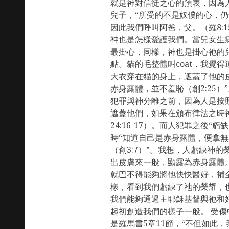
就是神對信徒之心的預表，因為
兒子，“所受的不是奴僕的心，
因此我們呼叫阿爸，父。（羅8:
神也是怎樣愛護我們。當兒女生
最掛心，同樣，神也是掛心祂的
點。貓的毛整體叫coat，我覺
大衣穿在貓的身上，遮蓋了他的
赤身露體，並不羞恥（創2:25
犯罪與神分離之前，因為人是按
遮蓋他們，如果在頒布律法之時
24:16-17）。而人犯罪之後“虧
時“知道自己是赤身露體，便拿
（創3:7）”。我想，人虧缺神的
出皮膚來一般，顯露為赤身露體
就巴不得能夠將他快快醫好，補
樣，看到我們虧缺了祂的榮耀，
我們能夠通過主耶穌基督與祂和
起初創造我們的樣子一般。 受傷
是羅馬書5章11節，“不但如此