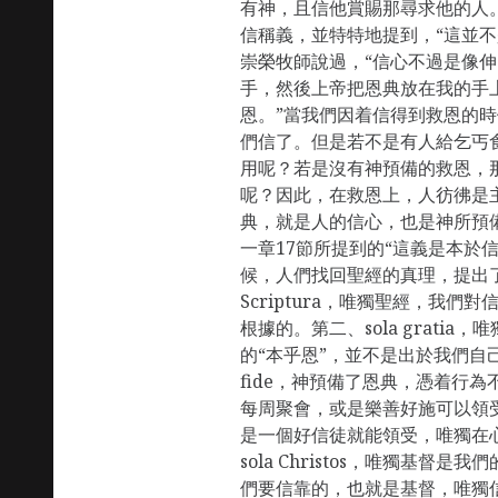
有神，且信他賞賜那尋求他的人。
信稱義，並特特地提到，“這並不
崇榮牧師說過，“信心不過是像
手，然後上帝把恩典放在我的手
恩。”當我們因着信得到救恩的
們信了。但是若不是有人給乞丐
用呢？若是沒有神預備的救恩，
呢？因此，在救恩上，人彷彿是
典，就是人的信心，也是神所預
一章17節所提到的“這義是本於
候，人們找回聖經的真理，提出了
Scriptura，唯獨聖經，我
根據的。第二、sola grati
的“本乎恩”，並不是出於我們自己
fide，神預備了恩典，憑着行
每周聚會，或是樂善好施可以領
是一個好信徒就能領受，唯獨在
sola Christos，唯獨基督
們要信靠的，也就是基督，唯獨