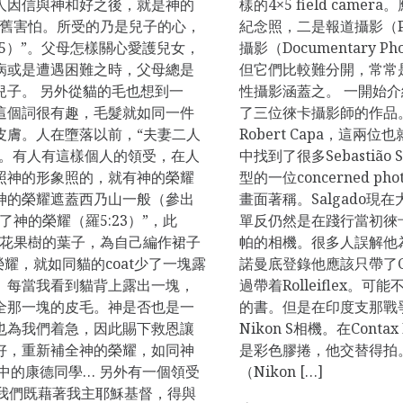
人因信與神和好之後，就是神的
樣的4×5 field ca
仍舊害怕。所受的乃是兒子的心，
紀念照，二是報道攝影（Pho
15）”。父母怎樣關心愛護兒女，
攝影（Documentary 
病或是遭遇困難之時，父母總是
但它們比較難分開，常常
兒子。 另外從貓的毛也想到一
性攝影涵蓋之。 一開始介
得這個詞很有趣，毛髮就如同一件
了三位徠卡攝影師的作品。前兩位
皮膚。人在墮落以前，“夫妻二人
Robert Capa，這
）”。有人有這樣個人的領受，在人
中找到了很多Sebastiã
照神的形象照的，就有神的榮耀
型的一位concerned p
神的榮耀遮蓋西乃山一般（參出
畫面著稱。Salgado現在
缺了神的榮耀（羅5:23）”，此
單反仍然是在踐行當初徠
無花果樹的葉子，為自己編作裙子
帕的相機。很多人誤解他為L
榮耀，就如同貓的coat少了一塊露
諾曼底登錄他應該只帶了C
。每當我看到貓背上露出一塊，
過帶着Rolleiflex
全那一塊的皮毛。神是否也是一
的書。但是在印度支那戰爭中
也為我們着急，因此賜下救恩讓
Nikon S相機。在Conta
好，重新補全神的榮耀，如同神
是彩色膠捲，他交替得拍。這
中的康德同學… 另外有一個領受
（Nikon […]
，我們既藉著我主耶穌基督，得與