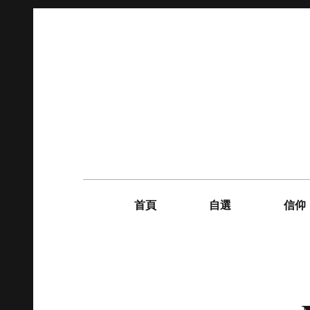
Skip
to
content
Main
navigation
首頁
自選
信仰