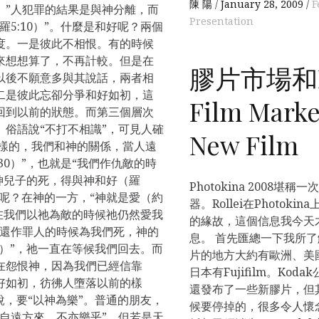
陳 陽
January 28, 2009
F
。”人犯罪的結果是與神分離，而
Presentation
5:10）”。什麼是和好呢？兩個
度。一是彼此不相恨。有的時候
來想想算了，不再計較。但是在
膠片市場和R
以後不願意多與其說話，兩者相
二是彼此忘卻分爭和好如初，這
Film Market
回到以前的狀態。而第三個層次
俗語說“不打不相識”，可見人確
New Film
同樣的，我們和神的關係，當人遠
30）”，也就是“我們作仇敵的時
著神兒子的死，得與神和好（羅
Photokina 2008
度呢？在神的一方，“神就是愛（約
器。Rollei在Photo
是在我們以祂為敵的時候祂仍然愛我
的緣故，這個信息我今天
們還作罪人的時候為我們死，神的
息。 首先匯總一下我所
8）”，祂一直在等候我們回去。而
片的地方大約有歐洲、美國
在怨恨神，因為我們已經信靠
日本有Fujifilm。K
好如初，彷彿人墮落以前的樣
還發布了一些新膠片，但
說，要“以神為樂”。普通的朋友，
候要停掉的，很多令人懷念的產
自遠方來，不亦樂乎”，但若是天