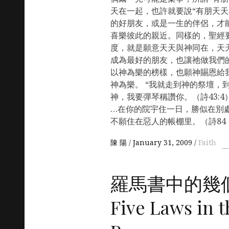
天在一起，也許就要說“有朋天天
的好朋友，或是一生的伴侶，才
喜樂彼此的親近。同樣的，聖經要
度，就是願意天天與神同在，天
成為最好的朋友，也讓祂做我們
以神為樂的榜樣，也願神賜恩給
神為樂。 “我就走到神的祭壇，
神，我要彈琴稱讚你。（詩43:4
…在你的院宇住一日，勝似在別
不願住在惡人的帳棚里。（詩84：2
陳 陽
January 31, 2009
Faith
羅馬書中的幾
Five Laws in t