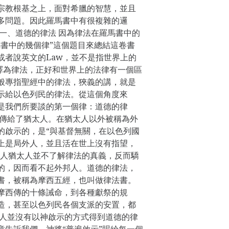
宗教根基之上，面對希臘的智慧，並且
多問題。因此羅馬書中有很複雜的邏
 一、道德的律法 因為律法在羅馬書中的
馬書中的幾個律”這個題目來總結這卷書
或者說英文的Law，並不是指世界上的
翻譯為律法，正好和世界上的法律有一個區
般專指聖經中的律法，狹義的講，就是
示給以色列民的律法。從這個角度來
是我們所要談的第一個律：道德的律
西傳給了猶太人。在猶太人以外被稱為外
的啟示的，是“與基督無關，在以色列國
上是局外人，並且活在世上沒有指望，
有些人猶太人並不了解律法的真義，反而驕
的，因而看不起外邦人。道德的律法，
書，被稱為摩西五經，也叫做律法書。
摩西傳的十條誡命，到各種獻祭的規
造，甚至以色列民各個支派的安置，都
邦人並沒有以神啟示的方式得到道德的律
章告訴我們，神將“普遍啟示”賜給每一個