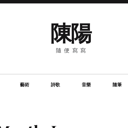
陳陽
隨便寫寫
藝術
詩歌
音樂
隨筆