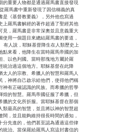
期的重要人物都是通過羅馬書直接發現
德從羅馬書中重新發現了因信稱義的真
書是《基督教要義》，另外他也寫過
史上羅馬書解經的著作超過了聖經其他
可見，羅馬書是非常深奧並且意義重大
圖使用一個題目來總結羅馬書的要道，
。 有人說，耶穌基督降生在人類歷史上
地點來看，他降生在當時羅馬帝國的加
坦、以色列國。當時那塊地方屬於羅
經統治過這個地方。耶穌基督在此降
猶太人的宗教、希臘人的智慧和羅馬人
民，神將自己啟示給他們，使得他們稱
對神有正確認識的民族。而希臘的哲學
輝煌的智慧。羅馬帝國征服了希臘，但
希臘的文化所折服。當耶穌基督在那個
人類最高的智慧，並且將以神的智慧超
遼闊，並且能夠維持很長時間的通知，
十分先進的，他們甚至認為通過這些律
的統治。當保羅給羅馬人寫這封書信的