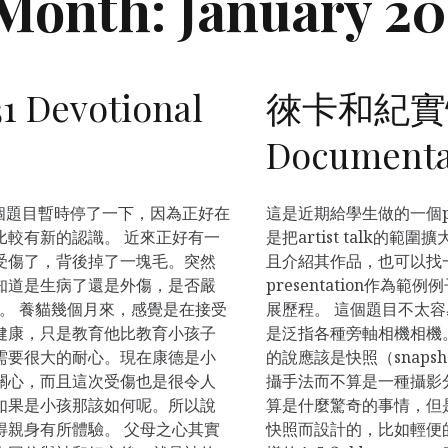
Month:
January 2
Devotional
徠卡和紀實性攝
Documenta
個題目暫時停了一下，因為正好在
這是近期給學生做的一個pre
比較有新的認識。 近來正好有一
是把artist talk
受傷了，背後掉了一塊毛。突然
且介紹其作品，也可以找
知道是生病了還是外傷，是否嚴
presentation作
cy。 養貓幾個月來，感覺是在接受
展歷程。 這個題目不太容
健康，只是教育他比教育小孩子
是泛指各種旁軸相機相機
需要很大的耐心。現在康德是小
的說應該是快照（snapsh
關心，而且這次受傷也是很令人
攝手法而不算是一種攝影
如果是小孩那該如何呢。所以說
算是什麼驚奇的事情，但
得親身有所體驗。 父母之心其實
快照而設計的，比如輕便的35