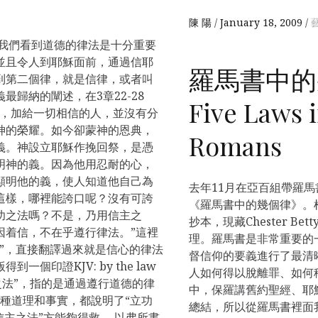
陳 陽
January 18, 2009
藝
，我們看到道德的律法是十分重要
並且令人到耶穌面前，通過信耶
羅馬書中的
到第二個律，就是信律，或者叫
歸納的闡述，在3章22-28
Five Laws i
督，加給一切相信的人，並沒有分
神的榮耀。如今卻蒙神的恩典，
Romans
義。神設立耶穌作挽回祭，是憑
明神的義。因為他用忍耐的心，
顯明他的義，使人知道他自己為
去年11月在亞百組帶羅
這樣，哪裡能誇口呢？沒有可誇
《羅馬書中的幾個律》。
功之法嗎？不是，乃用信主之
抄本，現藏Chester B
因着信，不在乎遵行律法。”這裡
理。羅馬書是非常重要的
”，直接翻譯過來就是信心的律法
督信仰的要義進行了最清
個印證KJV: by the law
人如何得以脫離罪、如何
“立功之法”，指的是通過遵行道德的律
中，保羅講舊約聖經、耶
種種道理和事實，都說明了“立功
總結，所以從羅馬書裡面
信主之法”方能夠得救。 以弗所書