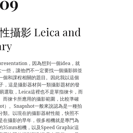
009
影 Leica and
ry
sentation，因為想到一個idea，就
的範圍擴大一些，讓他們不一定要找一個攝影師並
一個和課程相關的題目。因此我以這個
為範例例子，這是攝影器材與一類攝影題材的發
易選取，Leica這裡也不是單指徠卡，而
。而徠卡所應用的攝影範圍，比較準確
ot）。Snapshot一般來說認為是一種拍
分類。以現在的攝影器材性能，快照不
是在攝影的早年，很多相機就是專門為
mm相機，以及Speed Graphic這