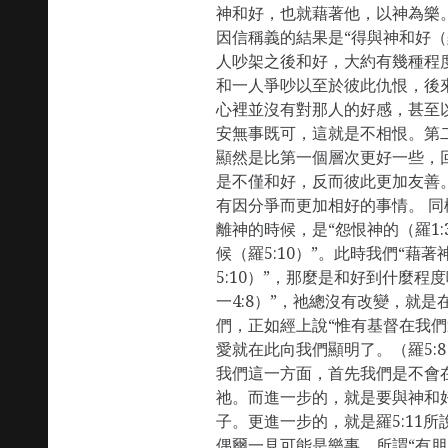
神和好，也就藉著他，以神為樂
因信稱義的結果是“得與神和好（羅
人吵架之後和好，大約有幾種程
和一人爭吵以至於彼此仇恨，後
心裡並沒有對那人的好感，甚至
安無事既可，這就是不相恨。第
顯然是比第一個層次更好一些，
是不僅和好，反而彼此更加友善。
有因分爭而更加相好的事情。 
離神的時候，是“怨恨神的（羅1:
候（羅5:10）”。此時我們“藉
5:10）”，那麼是和好到什麼程
一4:8）”，祂總沒有改變，就
們，正如經上說“惟有基督在我
愛就在此向我們顯明了。（羅5:
我們這一方面，首先我們是不會
祂。而進一步的，就是要與神和
子。更進一步的，就是羅5:11所
偶爾一見可能是樂事，所謂“有朋