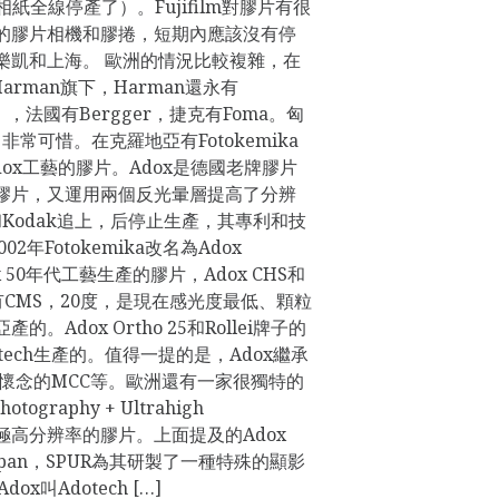
相紙全線停產了）。Fujifilm對膠片有很
的膠片相機和膠捲，短期內應該沒有停
樂凱和上海。 歐洲的情況比較複雜，在
Harman旗下，Harman還永有
），法國有Bergger，捷克有Foma。匈
非常可惜。在克羅地亞有Fotokemika
dox工藝的膠片。Adox是德國老牌膠片
膠片，又運用兩個反光暈層提高了分辨
a和Kodak追上，后停止生產，其專利和技
002年Fotokemika改名為Adox
x 50年代工藝生產的膠片，Adox CHS和
還有CMS，20度，是現在感光度最低、顆粒
Adox Ortho 25和Rollei牌子的
otech生產的。值得一提的是，Adox繼承
人懷念的MCC等。歐洲還有一家很獨特的
tography + Ultrahigh
研究極高分辨率的膠片。上面提及的Adox
thopan，SPUR為其研製了一種特殊的顯影
dox叫Adotech […]