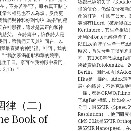
紙都已經消失了（Kodak
在，不亦苦乎”了。唯有真正貼心
強的信心，仍然在發布新
能常常相見也不以為煩，反倒更
產的打算。中國有公元、
我們與神和好到“以神為樂”的程
英國有Ilford（破產後在
天在神那裡，這才是真正的和神
Kentmere，其生產相紙
的慈父。 在詩篇中，許多詩人是
牙利的Forte已經停產了，
我們，讓我們天天與神同在、以
以Efke的牌子生產一些A
到我最喜樂的神那裡。神阿，我的
廠家，首先發明了薄乳劑
）” “我羨慕渴想耶和華的院宇。
率。其1960年代被Agf
處住千日。寧可在我神殿中看門，
術被賣給Fotokemika。2
,10）”
Berlin。因此如今以Ado
Efke是一樣的。Adox
最小的膠片，不是克羅地亞產的。
一樣，都是ORWO/Film
了Agfa的相紙，比如令
個律（二）
公司，叫SPUR（Speed Pho
Resolution），他們
he Book of
CMS 20就是SPUR Or
液SPUR Nanospeed，在A