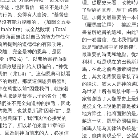
理。從歷史來看，改教時
是本乎恩，也因着信，這並不是出於
了聖經的真理。馬丁·路
於行為，免得有人自誇。”基督徒
理。加爾文最重要的一本
是沒有能力脫離的，（加爾文五要
《羅馬書註釋》。據說歷
ability）或全然敗壞（Total
書卷解經書的總和。由此
亞當的墮落而無法以自己的能力作任何
的一卷書信。在此我們試
前所提到的道德律的有限功用。
就是“羅馬書中的幾個律”
脫離，完全是神的恩典，是因
最重要的時間和地點。從
愛（弗2:4）”。以弗所書裡面提
利利，就是現在的巴勒斯
這個救恩是神給人預備的，“神從
馬，在此之前希臘帝國曾
們（弗1:4）”。這個恩典可以看
生，其文化背景是承接了
下的過程。那麼這個恩典將臨到
的律法。猶太人是神的選
神在萬世以前“因愛我們，就按着
為世界上所有民族中唯一
藉著耶穌基督得兒子的名分（弗
家曾創造了人類歷史上最
，我們並不完全知道神的揀選，因此
是從文化上說他們卻是被
救恩，也就是所謂“因着信”，是
地方降生，祂將面對的是
的恩典降下，我們以信心接受的
越這一切。羅馬帝國幅員
始了。所以希伯來書11章6節
羅馬人認為其律法系統是
悅。因為到神面前來的人，必須信
法，能夠實現公平、公義