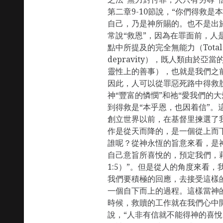
第二章9-10節說，“你們得救
自己，乃是神所賜的。也不是出
常說“救恩”，因為在罪面前，人
點中所提及的完全無能力（Total in
depravity），既人類由於
靈性上的善事），也就是我們之
因此，人可以從罪惡死路中得救
神“豐富的憐憫”和祂“愛我們的大
到得救是“本乎恩，也因着信”。
創立世界以前，在基督里揀選了我
作是從天而降的，是一個從上而
誰呢？從神永恆的旨意來看，是
自己意旨所喜悅的，預定我們，
1:5）”。但是從人的角度來看
我們要積極的回應，去接受這樣的
一個自下而上的過程。這樣當神
時候，救贖的工作就在我們心中開
說，“人非有信就不能得神的喜