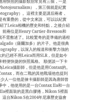
mera。應用快照的攝影類別常見有三個，一是
tojournalism），第三個就是紀實
Photography）。這裡主要是講后兩者，
是有重疊的，從中文來說，可以以紀實
紹了Leica相機的歷史和特點，之後介紹
是Henry Cartier-Bresson和
兩位也就不需敷述了。比較驚奇的是準備的過程
o Salgado（薩爾加多）的片子。他是很典
hotography，以深入的報道和衝擊力強的
大約已經不用Leica而用SLR，但是如今
卡輕便快捷的快照風格。 順便談一下卡
eica攝影師，但是他是用Contax的。
ontax，而在二戰的其他戰場他也提到
。可能不少人一位他是徠卡攝影師是因為唐師曾
，他使用的是一台Contax IIa和一台
x IIa裡面裝的是黑白膠捲，Nikon S裡面
台Nikon S在2004年尼康歷史協會