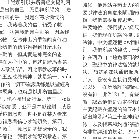
” 上述所引以弗所書經文提到因
時候，他是站在猶太人的
是出於自己，乃是神所賜的”。唐
要以律法的角度來闡明許
伸出來的手，就是乞丐求憐憫的
輯，我們需要反覆思考。
上，我藉着我的信，領受了救
重要地位，我們就以“羅
時候，彷彿我們是主動的，因為我
信。我們現在所講的律，
食物，乞丐伸出的手能夠有何功
法律。中文聖經把law
那我們的信能夠得到什麼果效
別。我們所講的律法，一
主動的，但其實是神完全的恩
神在西乃山上通過摩西啟
備在人心中的，這就是羅馬書第
說，聖經中的律法指的就
信以致於信”。因此宗教改革的時
法。 道德的律法通過摩
五點改教精神，就是第一、sola
邦人，是沒有直接領受神
們對信仰的一切正確認識都是以聖經為
民以外，在所應許的諸約
a，唯獨恩典，也就是以弗所書里說
沒有神（弗2:12）”。
，也不是出於行為。第三、sola
傲，認為他們是命定得救
為不能領受，並不是奉獻錢財，或是
主要記載在聖經的前五本
受這個恩典，也不是在某人看來
從出埃及記第二十章神藉
心裡憑着信心才能領受。第四、
條，以及帳幕和約櫃的建
是我們的救主，救恩是基督成全的，我
有非常詳細的規定。 外
信靠祂，我們才能得到救恩。第
法，但是羅馬書第一、二