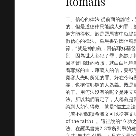
Romans
二、信心的律法 從前面的論述
的，但是道德律只能讓人知罪，
穌方能得救。於是羅馬書中就提
做信心的律法。羅馬書對因信稱義最
節，“就是神的義，因信耶穌基
別。因為世人都犯了罪，虧缺了
因基督耶穌的救贖，就白白地稱
着耶穌的血，藉著人的信，要顯
寬容人先時所犯的罪。好在今時
義，也稱信耶穌的人為義。既是
的了。用何法沒有的呢？是用立
法。所以我們看定了，人稱義是
談到人如何得救，就是“信主之法
（若不能閱讀希臘文可以從英文版得到一
of the faith）。這裡說的
法。在羅馬書第2-3章所列舉的
之法”無力對付罪，人只有另尋“