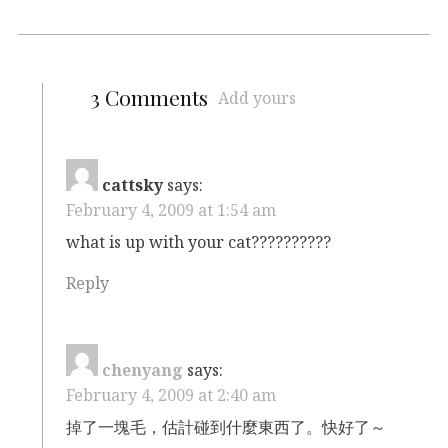
3 Comments
Add yours
cattsky
says:
February 4, 2009 at 1:54 am
what is up with your cat??????????
Reply
chenyang
says:
February 4, 2009 at 2:40 am
掉了一塊毛，估計碰到什麼東西了。快好了～