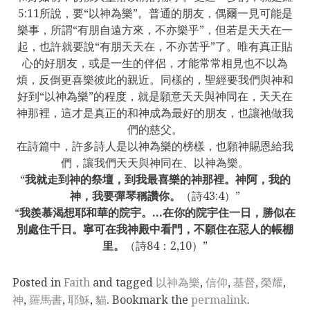
5:11所說，要“以神為樂”。普通的朋友，偶爾一見可能是
樂事，所謂“有朋自遠方來，不亦樂乎”，但若是天天在一
起，也許就要說“有朋天天在，不亦苦乎”了。唯有真正貼
心的好朋友，或是一生的伴侶，才能常常相見也不以為
煩，反倒更喜樂彼此的親近。同樣的，聖經要我們與神和
好到“以神為樂”的程度，就是願意天天與神同在，天天在
神那裡，這才是真正的和神成為最好的朋友，也讓祂做我
們的慈父。
在詩篇中，許多詩人是以神為樂的榜樣，也願神賜恩給我
們，讓我們天天與神同在、以神為樂。
“
我就走到神的祭壇，到我最喜樂的神那裡。神阿，我的
神，我要彈琴稱讚你。
（詩43:4）”
“
我羨慕渴想耶和華的院宇。…在你的院宇住一日，勝似在
別處住千日。寧可在我神殿中看門，不願住在惡人的帳棚
里。
（詩84：2,10）”
Posted in
Faith
and tagged
以神為樂
,
信仰
,
基督
,
榮耀
,
神
,
羅馬書
,
耶穌
,
貓
. Bookmark the
permalink
.