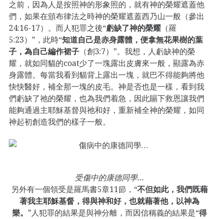
之前，因為人是按照神的形象照的，就有神的榮耀遮蓋他
們，如果在頒布律法之時神的榮耀遮蓋西乃山一般（參出
24:16-17）。而人犯罪之後“
虧缺了神的榮耀
（羅
5:23）”，此時“
知道自己是赤身露體，便拿無花果樹的葉
子，為自己編作裙子
（創3:7）”。我想，人虧缺神的榮
耀，就如同貓的coat少了一塊露出皮膚來一般，顯露為赤
身露體。每當我看到貓背上露出一塊，就巴不得能夠將他
快快醫好，補全那一塊的皮毛。神是否也是一樣，看到我
們虧缺了祂的榮耀，也為我們着急，因此賜下救恩讓我們
能夠通過主耶穌基督與祂和好，重新補全神的榮耀，如同
神起初創造我們的樣子一般。
受傷中的康德同學…
另外有一個領受是羅馬書5章11節，“
不但如此，我們既藉
著我主耶穌基督，得與神和好，也就藉著他，以神為
樂。
”人犯罪的結果是與神分離，而因信稱義的結果是“
得