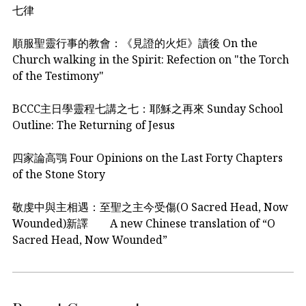
七律
順服聖靈行事的教會：《見證的火炬》讀後 On the
Church walking in the Spirit: Refection on "the Torch
of the Testimony"
BCCC主日學靈程七講之七：耶穌之再來 Sunday School
Outline: The Returning of Jesus
四家論高鶚 Four Opinions on the Last Forty Chapters
of the Stone Story
敬虔中與主相遇：至聖之主今受傷(O Sacred Head, Now
Wounded)新譯 A new Chinese translation of “O
Sacred Head, Now Wounded”