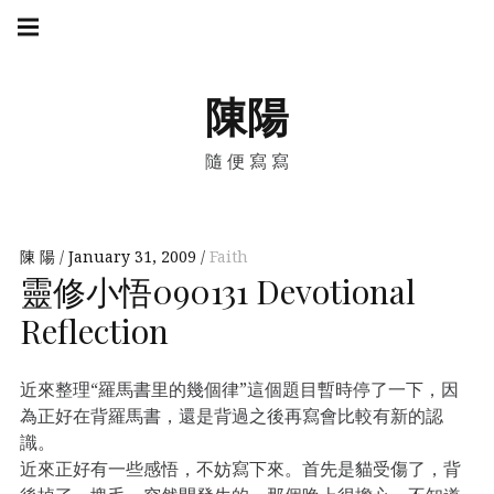
Skip
Main
navigation
to
Menu
content
陳陽
隨便寫寫
陳 陽
January 31, 2009
Faith
靈修小悟090131 Devotional
Reflection
近來整理“羅馬書里的幾個律”這個題目暫時停了一下，因
為正好在背羅馬書，還是背過之後再寫會比較有新的認
識。
近來正好有一些感悟，不妨寫下來。首先是貓受傷了，背