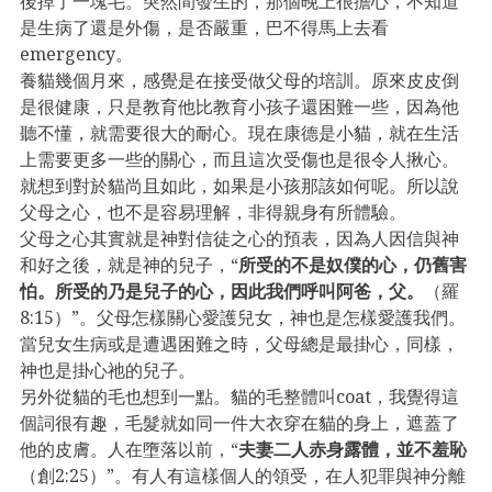
後掉了一塊毛。突然間發生的，那個晚上很擔心，不知道
是生病了還是外傷，是否嚴重，巴不得馬上去看
emergency。
養貓幾個月來，感覺是在接受做父母的培訓。原來皮皮倒
是很健康，只是教育他比教育小孩子還困難一些，因為他
聽不懂，就需要很大的耐心。現在康德是小貓，就在生活
上需要更多一些的關心，而且這次受傷也是很令人揪心。
就想到對於貓尚且如此，如果是小孩那該如何呢。所以說
父母之心，也不是容易理解，非得親身有所體驗。
父母之心其實就是神對信徒之心的預表，因為人因信與神
和好之後，就是神的兒子，“
所受的不是奴僕的心，仍舊害
怕。所受的乃是兒子的心，因此我們呼叫阿爸，父。
（羅
8:15）”。父母怎樣關心愛護兒女，神也是怎樣愛護我們。
當兒女生病或是遭遇困難之時，父母總是最掛心，同樣，
神也是掛心祂的兒子。
另外從貓的毛也想到一點。貓的毛整體叫coat，我覺得這
個詞很有趣，毛髮就如同一件大衣穿在貓的身上，遮蓋了
他的皮膚。人在墮落以前，“
夫妻二人赤身露體，並不羞恥
（創2:25）”。有人有這樣個人的領受，在人犯罪與神分離