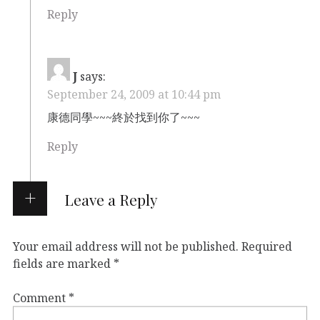
Reply
J
says:
September 24, 2009 at 10:44 pm
康德同學~~~終於找到你了~~~
Reply
Leave a Reply
Your email address will not be published.
Required
fields are marked
*
Comment
*