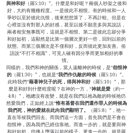
與神和好
（羅5:10）”。什麼是和好呢？兩個人吵架之後和
好，大約有幾種程度。一是彼此不相恨。有的時候和一人
爭吵以至於彼此仇恨，後來想想算了，不再計較。但是在
心裡並沒有對那人的好感，甚至以後不願意多與其說話，
兩者相安無事既可，這就是不相恨。第二是彼此忘卻分爭
和好如初，這顯然是比第一個層次更好一些，回到以前的
狀態。而第三個層次是不僅和好，反而彼此更加友善。俗
語說“不打不相識”，可見人確有因分爭而更加相好的事
情。
同樣的，我們和神的關係，當人遠離神的時候，是“
怨恨神
的
（羅1:30）”，也就是“
我們作仇敵的時候
（羅5:10）”。
此時我們“
藉著神兒子的死，得與神和好
（羅5:10）”，那
麼是和好到什麼程度呢？在神的一方，“
神就是愛
（約一
4:8）”，祂總沒有改變，就是在我們以祂為敵的時候祂仍
然愛我們，正如經上說“
惟有基督在我們還作罪人的時候為
我們死，神的愛就在此向我們顯明了。
（羅5:8）”，祂一
直在等候我們回去。而我們這一方面，首先我們是不會在
怨恨神，因為我們已經信靠祂。而進一步的，就是要與神
和好如初，彷彿人墮落以前的樣子。更進一步的，就是羅