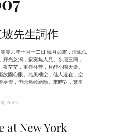
007
東坡先生詞作
二零零六年十月十二日 曉月如霜，清風似
，輝光悠瀉，寂寞無人見。步履三囘，
。夜茫茫，重尋往昔，月醉小園天邊。
斷故園心眼。燕風樓空，佳人遠在，空
曾夢覺，但念舊歡新願。來時對，繁星
歌 Poem
e at New York