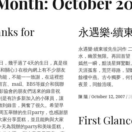
Month:
October 2
anks for
永遇樂·續
永遇樂·續東坡先生詞作 
水，幽景無限。再回首望
8日，幾乎過了4天的生日，真是很
嫣然一瞬，黯淡星輝驚斷
和關心:) 在校內網上有不少朋友
天涯孤客，荒茫尋路，望
功能，不能一一致謝，在這裡想
餘樓中燕。古今獨夢，何
、mail、BBS等媒介和我聯
夜景，同餘浩嘆。
攝影協會的朋友們送來的錄音祝
陳 陽
October 12, 2007
詩
別是有許多新加入的小隊員，讓
聽到錄音，興奮了很久。希望早
五舉辦的生日party，也感謝朋
First Glanc
大家分享蛋糕，並且能夠與大家
今天為我辦的party和美味蛋糕，