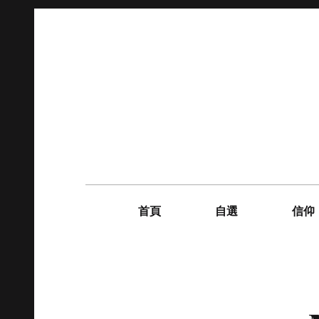
Skip
to
content
Main
navigation
首頁
自選
信仰