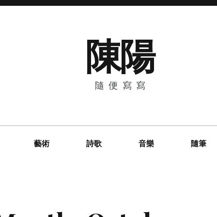
陳陽
隨便寫寫
藝術
詩歌
音樂
隨筆