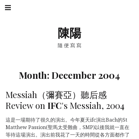
Skip
Main
navigation
to
Menu
content
陳陽
隨便寫寫
Month:
December 2004
Messiah（彌賽亞）聽后感
Review on
IFC
's Messiah, 2004
這是一場期待了很久的演出。今年夏天ifc演出Bach的St
Matthew Passion(聖馬太受難曲，SMP)以後我就一直在
等待這場演出。演出前我花了一天的時間從各方面都作了