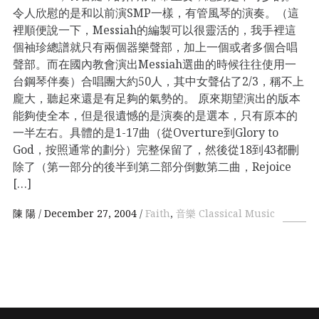
令人欣慰的是和以前演SMP一樣，有管風琴的演奏。（這
裡順便說一下，Messiah的編製可以很靈活的，我手裡這
個袖珍總譜就只有兩個器樂聲部，加上一個或者多個合唱
聲部。而在國內教會演出Messiah選曲的時候往往使用一
台鋼琴伴奏）合唱團大約50人，其中女聲佔了2/3，稱不上
龐大，聽起來還是有足夠的氣勢的。 原來期望演出的版本
能夠使全本，但是很遺憾的是演奏的是選本，只有原本的
一半左右。具體的是1-17曲（從Overture到Glory to
God，按照通常的劃分）完整保留了，然後從18到43都刪
除了（第一部分的後半到第二部分倒數第二曲，Rejoice
[…]
陳 陽
December 27, 2004
Faith
,
音樂 Classical Music