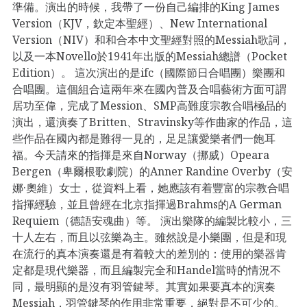
準備。演出的時候，我帶了一份自己編排的King James
Version（KJV，欽定本聖經）、New International
Version（NIV）和和合本中文聖經對照的Messiah歌詞，
以及一本Novello於1941年出版的Messiah總譜（Pocket
Edition）。 這次演出的是ifc（國際節日合唱團）樂團和
合唱團。這個組合這兩年來在國內普及合唱藝術方面可謂
居功至偉，完成了Mession、SMP高難度宗教合唱極品的
演出，還演奏了Britten、Stravinsky等作曲家的作品，這
些作品在國內都是難得一見的，足足讓愛樂者們一飽耳
福。今天請來的指揮是來自Norway（挪威）Opeara
Bergen（卑爾根歌劇院）的Anner Randine Overby（安
娜·奧維）女士，從資料上看，她應該有着豐富的宗教合唱
指揮經驗，並且曾經在北京指揮過Brahms的A German
Requiem（德語安魂曲）等。 演出樂隊的編製比較小，三
十人左右，而且以弦樂為主。雖然說是小樂團，但是和現
在流行的真本演奏還是有着較大的差別的：使用的樂器肯
定都是現代樂器，而且編製完全和Handel當時的情況不
同，最明顯的是沒有羽管鍵琴。其實如果要真本的演奏
Messiah，羽管鍵琴的作用非常重要，絕對是不可少的。