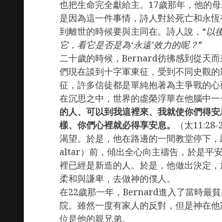
也把生命完全獻給主。17歲那年，他的
是因為這一件事情，詩人對於死亡和永恆
到離世的時候要與主同在。詩人說，“
以
它，看它是否是為‘永遠’效力的呢？
”
二十歲的時候，Bernard彷彿感到從
們現在談到十字軍東征，受到不同史觀的
征，許多信徒都是單純抱著為主爭戰的心
在沉思之中，世界的虛榮浮華在他腦中一
的人、可以到我這裡來、我就使你們得安
樣、你們心裡就必得享安息。
（太11:2
渴望。於是，他在路邊的一間教堂停下，
altar）前，傾出全心向主禱告，於是
裡已經是新造的人。於是，他做出決定，
柔和與謙卑，去做神的僕人。
在22歲那一年，Bernard進入了當時最
院。雖然一度有家人的反對，但是神在他
位是他的親兄弟。