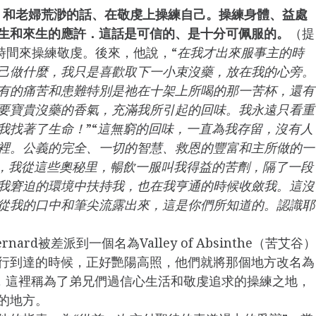
、和老婦荒渺的話、在敬虔上操練自己。操練身體、益處
生和來生的應許．這話是可信的、是十分可佩服的。
（提
許多時間來操練敬虔。後來，他說，“
在我才出來服事主的時
己做什麼，我只是喜歡取下一小束沒藥，放在我的心旁。
有的痛苦和患難特別是祂在十架上所喝的那一苦杯，還有
要寶貴沒藥的香氣，充滿我所引起的回味。我永遠只看重
我找著了生命！
”“
這無窮的回味，一直為我存留，沒有人
裡。公義的完全、一切的智慧、救恩的豐富和主所做的一
，我從這些奧秘里，暢飲一服叫我得益的苦劑，隔了一段
我窘迫的環境中扶持我，也在我亨通的時候收斂我。這沒
從我的口中和筆尖流露出來，這是你們所知道的。認識耶
rd被差派到一個名為Valley of Absinthe（苦艾谷）
行到達的時候，正好艷陽高照，他們就將那個地方改名為
年歲，這裡稱為了弟兄們過信心生活和敬虔追求的操練之地，
的地方。