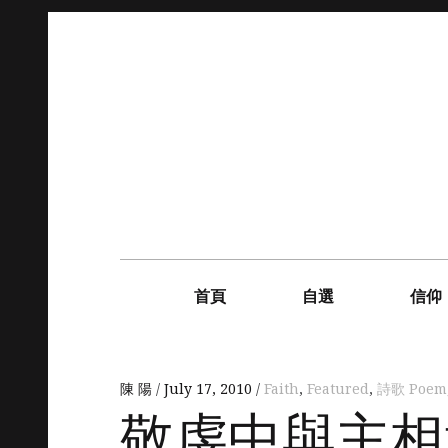
Skip
to
content
Main
navigation
首頁
自選
信仰
陳 陽
July 17, 2010
Faith
,
Featured
,
詩歌 Poem
敬虔中與主相