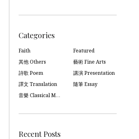
Categories
Faith
Featured
其他 Others
藝術 Fine Arts
詩歌 Poem
講演 Presentation
譯文 Translation
隨筆 Essay
音樂 Classical Music
Recent Posts