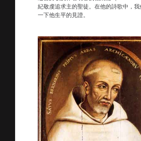
紀敬虔追求主的聖徒。在他的詩歌中，我
一下他生平的見證。