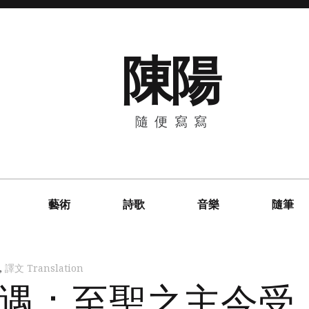
陳陽
隨便寫寫
藝術
詩歌
音樂
隨筆
,
譯文 Translation
遇：至聖之主今受