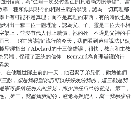
負其他的指責，為“從前一次交付聖徒的真道竭力的爭辯”。當
lard教導一種類似與現今的相對主義的學說，認為一切真理都
學上有可能不是真理；而不是真理的東西，有的時候也是
發明出一套三位一體理論，認為父、子、靈是三位大不相
字架上，並沒有代人付上贖價，祂的死，不過是父神的手
而已。（在“陰謀論”流行的今天，我們看到這種說法仍然
d根據聖經指出了Abelard的十三條錯誤，很快，教宗和主教
說為異端，保護了正統的信仰。Bernard為真理辯護的行
異象。
被主接去。在他離世歸主前的一天，他召聚了弟兄們，勸勉他們
有三點，卻是我盼望你們可以好好效法我的，這三點是我
是寧可多信任別人的意見，而少信任自己的意見。第二，
他。第三，我盡我所能的，避免為難別人，萬一我那樣做