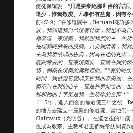
使徒保羅說，“
只是要棄絕那世俗的言語
還少．惟獨敬虔、凡事都有益處．因有今
前4:7-9）”在修道院中，Bernard花
候，我知道我自己沒有什麼，我也不為自
藉著這一束沒藥，我默想我們的主一生所
祂埋葬時所裹的沒藥。只要我活著，我就
主為我所做成的恩典，因為在祂的死里，
能夠奪去的，這束沒藥要一直藏在我的懷
切，都藏在沒藥的奧秘裡面。
”“
有的時候
時間，我發覺它變成安慰我的喜樂油，在
藥不只在我的心中，這是神所知道的，也
穌和祂的十字架是我一生所學的全部！
”
1115年，進入西妥的修道院三年之後，Berna
的地方去建立一座新的修道院。當他們一
Clairvaux（光明谷）。在這之後的
也成為教宗、主教和君王們經常訪問資詢