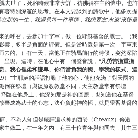
母親去世了，死的時候非常安詳，彷彿躺在主的懷中。也許
有著特別深邃的思考。在本文要談到的詩歌中，他多次提
後在我的一生，我遇見每一件事情，我總要拿‘永遠’來衡量
天而來的呼召，去參加十字軍，做一位耶穌基督的戰士。（我
影響，多半是負面的評價。但是當時還是第一次十字軍東
而去的。）有一天，當他正在騎馬前行的時候，突然深陷
一呈現。這時，在他心中有一個聲音說，“
凡勞苦擔重擔
息。我心裡柔和謙卑、你們當負我的軛、學我的樣式、這
8-29）”主耶穌的話語打動了他的心，使他充滿了對天國的
跪倒在祭壇（與復原教教堂不同，天主教堂常有祭壇
平安降臨在他身上，他深知那是神的回應，也知道他在基督
放棄成為武士的心志，決心負起神的軛，就是學習基督的
貧窮、不為人知但是嚴謹追求神的西妥（Citeaux）修道
家中做工，在一年之內，有三十位青年與他同去，其中三