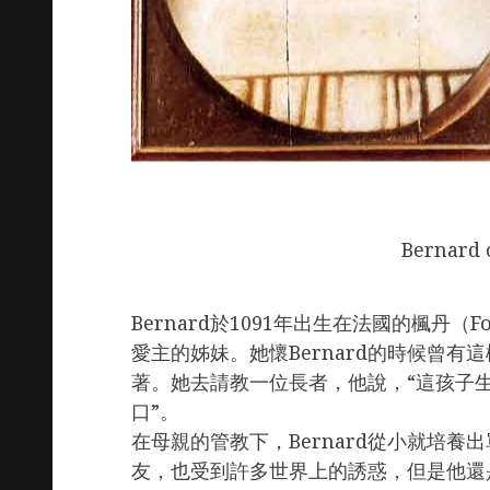
Bernard 
Bernard於1091年出生在法國的楓丹（F
愛主的姊妹。她懷Bernard的時候曾
著。她去請教一位長者，他說，“這孩子
口”。
在母親的管教下，Bernard從小就培
友，也受到許多世界上的誘惑，但是他還