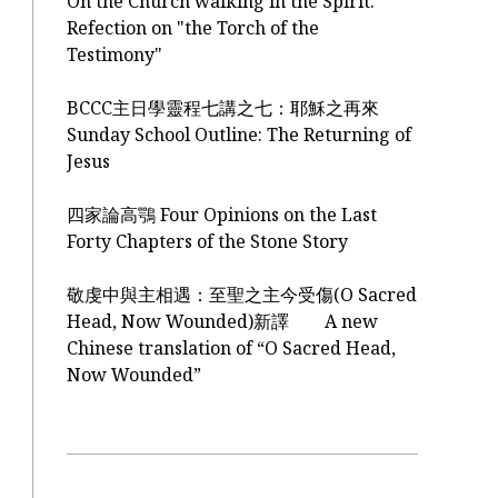
On the Church walking in the Spirit:
Refection on "the Torch of the
Testimony"
BCCC主日學靈程七講之七：耶穌之再來
Sunday School Outline: The Returning of
Jesus
四家論高鶚 Four Opinions on the Last
Forty Chapters of the Stone Story
敬虔中與主相遇：至聖之主今受傷(O Sacred
Head, Now Wounded)新譯 A new
Chinese translation of “O Sacred Head,
Now Wounded”