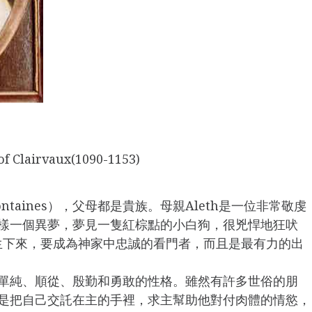
of Clairvaux(1090-1153)
ontaines），父母都是貴族。母親Aleth是一位非常敬虔
有這樣一個異夢，夢見一隻紅棕點的小白狗，很兇悍地狂吠
生下來，要成為神家中忠誠的看門者，而且是最有力的出
養出單純、順從、殷勤和勇敢的性格。雖然有許多世俗的朋
是把自己交託在主的手裡，求主幫助他對付肉體的情慾，