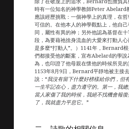
除了在敬虔上的追求，Bernard也擔
時有一位知名的神學教師Peter Abe
應該經歷挑戰：一個神學上的真理，在哲
可信的。在他本人的神學觀點上，他自己
同，屬性有異的神；另外他認為基督在十
段，為要藉祂捨身流血的大愛來打動人心
是多麼“打動人”。）1141年，Bernar
們都接受他的斷案，宣布Abelard的學
為，也印證了他母親在懷他的時候所見的
1153年8月9日，Bernard平靜地
說：“
我沒有留下什麼好榜樣給你們，但
一生牢記在心，盡力遵守的。第一，我總
當人家傷了我的時候，我絕不找機會報復
了，我就盡力平息它。
”
二、詩歌的相關信息