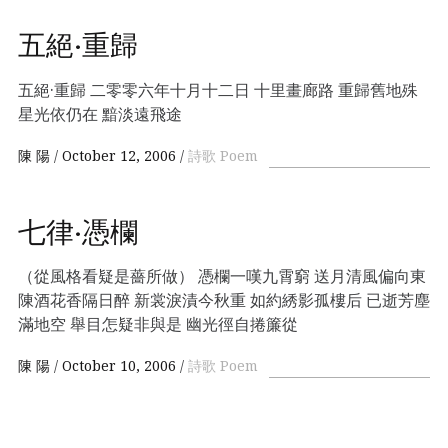
五絕·重歸
五絕·重歸 二零零六年十月十二日 十里畫廊路 重歸舊地殊
星光依仍在 黯淡遠飛途
陳 陽
October 12, 2006
詩歌 Poem
七律·憑欄
（從風格看疑是薔所做） 憑欄一嘆九霄窮 送月清風偏向東
陳酒花香隔日醉 新裳淚漬今秋重 如約綉影孤樓后 已逝芳塵
滿地空 舉目怎疑非與是 幽光徑自捲簾從
陳 陽
October 10, 2006
詩歌 Poem