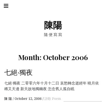
Skip
Main
navigation
to
Menu
content
陳陽
隨便寫寫
Month:
October 2006
七絕·獨夜
七絕·獨夜 二零零六年十月十二日 哀愁轉念逝經年 曉月依
稀又天邊 新天故地獨幽夜 怎念舊人孤自眠
陳 陽
October 12, 2006
詩歌 Poem