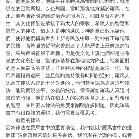
點。從地點來看，他降生在當時羅馬帝國的加利利，就是
現在的巴勒斯坦、以色列國。當時那塊地方屬於羅馬，在
此之前希臘帝國曾經統治過這個地方。耶穌基督在此降
生，其文化背景是承接了猶太人的宗教、希臘人的智慧和
羅馬人的律法。猶太人是神的選民，神將自己啟示給他
們，使得他們稱為世界上所有民族中唯一對神有正確認識
的民族。而希臘的哲學家曾創造了人類歷史上最輝煌的智
慧。羅馬帝國征服了希臘，但是從文化上說他們卻是被希
臘的文化所折服。當耶穌基督在那個地方降生，祂將面對
的是人類最高的智慧，並且將以神的智慧超越這一切。羅
馬帝國幅員遼闊，並且能夠維持很長時間的通知，羅馬人
認為其律法系統是十分先進的，他們甚至認為通過這些律
法，能夠實現公平、公義的統治。當保羅給羅馬人寫這封
書信的時候，他是站在猶太人的宗教根基之上，面對希臘
的智慧，並且要以律法的角度來闡明許多問題。因此羅馬
書中有很複雜的邏輯，我們需要反覆思考。
一、道德的律法
因為律法在羅馬書中的重要地位，我們就以“羅馬書中的幾
個律”這個題目來總結這卷書信。我們現在所講的律，或者