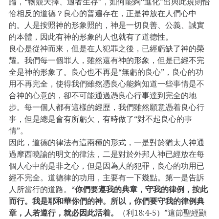
論，“物競天擇、適者生存”，如何能夠“進化”出與此規則恰
恰相反的道德？良心的普遍存在，正是神放在人們心中
的。人是按照神的形象照的，神是一切良善、公義、誠實
的本體，因此有神的形象的人也就有了道德性。
良心是從神而來，但是在人犯罪之後，已經虧缺了神的榮
耀。我們每一個罪人，雖然還有神的形象，但是已經不完
全是神的形象了。良心也不再是“無虧的良心”，良心的功
用不再完全，使得我們雖然憑良心能夠知道一些事情是不
合神的心意的，卻不可能通過憑良心行事達到完全的地
步。每一個人都有這樣的經歷，我們雖然願意憑着良心行
事，但是總是會有所虧欠，有時做了“對不起良心的事
情”。
因此，道德的律法有這兩種的形式，一是對於猶太人神通
過摩西曉諭的明文的律法，二是對於外邦人神已經放在每
個人心中的是非之心，但是因為人的犯罪，良心的功用已
經不完全。道德律的功用，主要有一下幾點。第一是告訴
人所當行的道路。“
你們要遵我的典章，守我的律例，按此
而行。我是耶和華你們的神。所以，你們要守我的律例典
章，人若遵行，就必因此活着。
（利18:4-5）”這節聖經顯