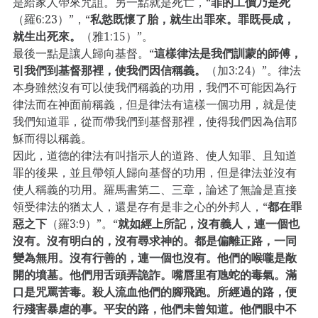
是給家人帶來咒詛。另一點就是死亡，“
罪的工價乃是死
（羅6:23）”，“
私慾既懷了胎，就生出罪來。罪既長成，
就生出死來。
（雅1:15）”。
最後一點是讓人歸向基督。“
這樣律法是我們訓蒙的師傅，
引我們到基督那裡，使我們因信稱義。
（加3:24）”。律法
本身雖然沒有可以使我們稱義的功用，我們不可能因為行
律法而在神面前稱義，但是律法有這樣一個功用，就是使
我們知道罪，從而帶我們到基督那裡，使得我們因為信耶
穌而得以稱義。
因此，道德的律法有叫指示人的道路、使人知罪、且知道
罪的後果，並且帶領人歸向基督的功用，但是律法並沒有
使人稱義的功用。羅馬書第二、三章，論述了無論是直接
領受律法的猶太人，還是存有是非之心的外邦人，“
都在罪
惡之下
（羅3:9）”。“
就如經上所記，沒有義人，連一個也
沒有。沒有明白的，沒有尋求神的。都是偏離正路，一同
變為無用。沒有行善的，連一個也沒有。他們的喉嚨是敞
開的墳墓。他們用舌頭弄詭詐。嘴唇里有虺蛇的毒氣。滿
口是咒罵苦毒。殺人流血他們的腳飛跑。所經過的路，便
行殘害暴虐的事。平安的路，他們未曾知道。他們眼中不