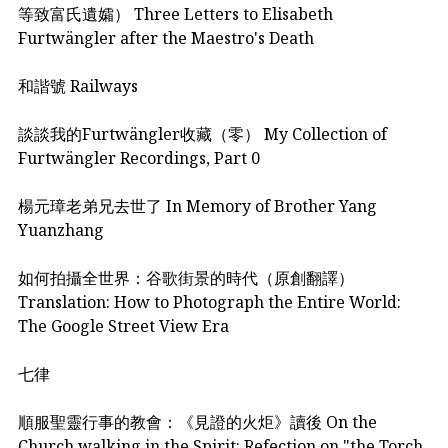
等致富氏遺孀） Three Letters to Elisabeth
Furtwängler after the Maestro's Death
和諧號 Railways
談談我的Furtwängler收藏（零） My Collection of
Furtwängler Recordings, Part 0
楊元璋老弟兄去世了 In Memory of Brother Yang
Yuanzhang
如何拍攝全世界：谷歌街景的時代（原創翻譯）
Translation: How to Photograph the Entire World:
The Google Street View Era
七律
順服聖靈行事的教會：《見證的火炬》讀後 On the
Church walking in the Spirit: Refection on "the Torch