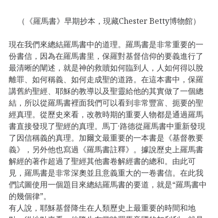
（《羅馬書》早期抄本，現藏Chester Betty博物館）
現在我們來總結羅馬書中的道理。羅馬書是非常重要的一
份書信，因為在羅馬書里，保羅對基督信仰的要義進行了
最清晰的闡述，就是神的救贖如何臨到人，人如何得以脫
離罪、如何稱義、如何走成聖的道路。在這本書中，保羅
講舊約聖經、耶穌的教導以及聖靈給他的其實做了一個總
結，所以從羅馬書裡面我們可以看到非常豐富、扼要的聖
經真理。從歷史來看，改教時期的重要人物都是通過羅馬
書直接發現了聖經的真理。馬丁·路德從羅馬書中重新發現
了因信稱義的真理。加爾文最重要的一本書是《基督教要
義》，另外他也寫過《羅馬書註釋》。據說歷史上羅馬書
解經的著作超過了聖經其他書卷解經書的總和。由此可
見，羅馬書是非常深奧並且意義重大的一卷書信。在此我
們試圖使用一個題目來總結羅馬書的要道，就是“羅馬書中
的幾個律”。
有人說，耶穌基督降生在人類歷史上最重要的時間和地