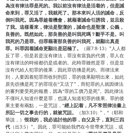
為沒有律法罪是死的。我以前沒有律法是活着的，但是誡
命來到，罪又活了，我就死了。那本來叫人活的誡命，反
倒叫我死。因為罪趁着機會，就藉著誡命引誘我，並且殺
了我。這樣看來，律法是聖潔的，誡命也是聖潔，公義，
良善的。既然如此，那良善的是叫我死嗎？斷乎不是。叫
我死的乃是罪。但罪藉著那良善的叫我死，就顯出真是
罪。叫罪因着誡命更顯出是惡極了。
（羅7:8-13）”人人都
反了罪，但是若是沒有律法，罪沒有當負的代價，罪人在
沒有律法的時候都仍是或者的。此時罪雖然是罪，但是並
沒有代給人犯罪的後果，因此罪彷彿是死的。而律法來
到，人要因着犯罪而收到刑罰，罪的後果顯明出來，如此
原先彷彿是死了的罪現在“又活了”，而犯罪的人就因律法
的審判要受死的報應，因為“罪的工價乃是死”。因此律法
不僅叫人知道什麼是罪，也讓人知道犯罪的後果。罪的後
果主要有兩點，一是咒詛，“
經上記着，凡不常照律法書上
所記一切之事去行的，就被咒詛。
（加3:10）”，“（耶和
華說，）
恨我的，我必追討他的罪，自父及子，直到三四
代
（出3:5）”。因此，罪可能給我們在今世帶來咒詛，或