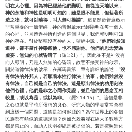
明在人心裡。因為神已經給他們顯明。自從造天地以來，
神的永能和神性是明明可知的，雖是眼不能見，但藉著所
造之物，就可以曉得，叫人無可推諉
”。這是關於普遍啟示
非常重要的一節聖經，神的普遍啟示已經顯明在每一個人
的心裡，並且透過神所創造的這個世界，我們就明明可知
神的存在。對於堅稱沒有神的人，聖經中說，“
他們雖然知
道神，卻不當作神榮耀他，也不感謝他。他們的思念變為
虛妄，無知的心就昏暗了
（羅1:21）”。因此並不是神沒有
向人顯明，乃是人無知的心昏暗，故意不接受神的啟示。
關於道德律法的啟示，在羅馬書第二章有詳細的論述：“
沒
有律法的外邦人，若順着本性行律法上的事，他們雖然沒
有律法，自己就是自己的律法。這是顯出律法的功用刻在
他們心裡，他們是非之心同作見證，並且他們的思念互相
較量，或以為是，或以為非。
（羅2:14-15）”。這個是非
之心也就是平時所俗稱的良心。研究人類的學者常常會碰
到這樣一個問題，道德是如何起源的？為何世界上的各個
民族都有類似的道德規範？例如兇殺姦淫在絕大多數地方
都是禁止的，而助人扶弱卻總是被提倡的。若是按照進化