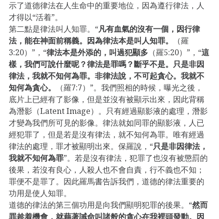
示了道德律法在人生命中的重要地位，因為遵行律法，人
才得以“活着”。
第二點是律法叫人知罪。“
凡有血氣的沒有一個，因行律
法，能在神面前稱義。因為律法本是叫人知罪。
（羅
3:20）”，“
律法本是外添的，叫過犯顯多
（羅5:20）”，“
這
樣，我們可說什麼呢？律法是罪嗎？斷乎不是。只是非因
律法，我就不知何為罪。非律法說，不可起貪心。我就不
知何為貪心。
（羅7:7）”。我們照相的時候，曝光之後，
底片上已經有了影像，但是並沒有被顯示出來，因此背稱
為潛影（Latent Image）。只有經過顯影液的處理，潛影
才變為我們所可見的影像。律法就如同罪的顯影液，人已
經犯罪了，但是若是沒有律法，就不知何為罪。唯有經過
律法的處理，罪才被顯明出來。保羅說，“
只是非因律法，
我就不知何為罪
”。若是沒有律法，犯罪了也沒有被懲罰的
後果，若沒有良心，人殺人也不會自責，行不義也不知；
罪便不是罪了。因此羅馬書告訴我們，道德的律法重要的
功用是使人知罪。
道德的律法的第三個功用是向我們顯明犯罪的後果。“
然而
罪趁着機會，就藉著誡命叫諸般的貪心在我裡頭發動。因