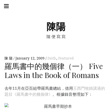
Skip
Main
navigation
to
Menu
content
陳陽
隨便寫寫
陳 陽
January 12, 2009
Faith
,
Featured
羅馬書中的幾個律（一） Five
Laws in the Book of Romans
去年11月在亞百組帶羅馬書總結，借用
王西門牧師講過的
題目《羅馬書中的幾個律》
。根據錄音整理如下：