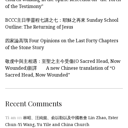
of the Testimony"
BCCC主日學靈程七講之七：耶穌之再來 Sunday School
Outline: The Returning of Jesus
四家論高鶚 Four Opinions on the Last Forty Chapters
of the Stone Story
敬虔中與主相遇：至聖之主今受傷(O Sacred Head, Now
Wounded)新譯 A new Chinese translation of “O
Sacred Head, Now Wounded”
Recent Comments
Ti an
on
林昭、汪純懿、俞以勒以及中國教會 Lin Zhao, Ester
Chun-Yi Wang, Yu Yile and China Church