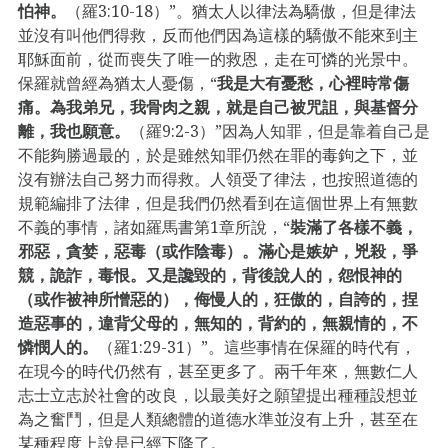
怕神。
（羅3:10-18）”。猶太人以律法為驕傲，但是律法
並沒有叫他們得救，反而他們因為這樣的驕傲不能來到主
耶穌面前，從而喪失了唯一的救恩，走在可憐的光景中。
保羅就曾經為猶太人憂傷，“
我是大有憂愁，心裡時常傷
痛。為我弟兄，我骨肉之親，就是自己被咒詛，與基督分
離，我也願意。
（羅9:2-3）”因為人知罪，但是靠着自己是
不能夠勝過最的，於是雖然知罪仍然在罪的毒鉤之下，並
沒有辦法自己努力而得救。人領受了律法，也按照道德的
規範編排了法律，但是我們仍然看到在這個世界上有無數
不義的事情，諸如羅馬書第1章所說，“
裝滿了各樣不義，
邪惡，貪婪，惡毒（或作陰毒）。滿心是嫉妒，兇殺，爭
競，詭詐，毒恨。又是讒毀的，背後說人的，怨恨神的
（或作被神所憎惡的），侮慢人的，狂傲的，自誇的，捏
造惡事的，違背父母的，無知的，背約的，無親情的，不
憐憫人的。
（羅1:29-31）”。這些事情在保羅的時代有，
在現今的時代仍然有，甚至更多了。兩千年來，無數仁人
志士立志於社會的改良，以最美好之願望提出種種設想並
為之奮鬥，但是人類總體的道德水準並沒有上升，甚至在
某種程度上說是已經下降了。