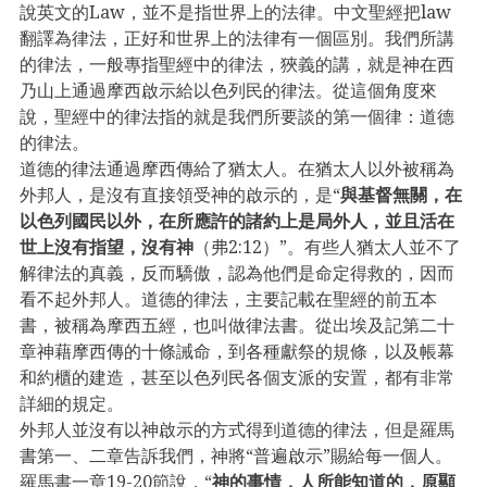
說英文的Law，並不是指世界上的法律。中文聖經把law
翻譯為律法，正好和世界上的法律有一個區別。我們所講
的律法，一般專指聖經中的律法，狹義的講，就是神在西
乃山上通過摩西啟示給以色列民的律法。從這個角度來
說，聖經中的律法指的就是我們所要談的第一個律：道德
的律法。
道德的律法通過摩西傳給了猶太人。在猶太人以外被稱為
外邦人，是沒有直接領受神的啟示的，是“
與基督無關，在
以色列國民以外，在所應許的諸約上是局外人，並且活在
世上沒有指望，沒有神
（弗2:12）”。有些人猶太人並不了
解律法的真義，反而驕傲，認為他們是命定得救的，因而
看不起外邦人。道德的律法，主要記載在聖經的前五本
書，被稱為摩西五經，也叫做律法書。從出埃及記第二十
章神藉摩西傳的十條誡命，到各種獻祭的規條，以及帳幕
和約櫃的建造，甚至以色列民各個支派的安置，都有非常
詳細的規定。
外邦人並沒有以神啟示的方式得到道德的律法，但是羅馬
書第一、二章告訴我們，神將“普遍啟示”賜給每一個人。
羅馬書一章19-20節說，“
神的事情，人所能知道的，原顯