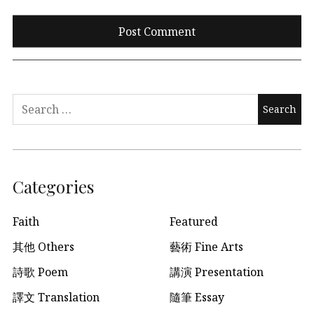
Search
for:
Categories
Faith
Featured
其他 Others
藝術 Fine Arts
詩歌 Poem
講演 Presentation
譯文 Translation
隨筆 Essay