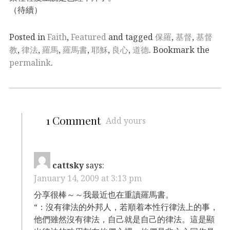
（待續）
Posted in
Faith
,
Featured
and tagged
保羅
,
基督
,
基督
教
,
律法
,
羅馬
,
羅馬書
,
耶穌
,
良心
,
道德
. Bookmark the
permalink
.
1 Comment
Add yours
cattsky
says:
January 14, 2009 at 3:13 pm
分享很棒～～我最近也在重讀羅馬書。
“：沒有律法的外邦人，若順着本性行律法上的事，
他們雖然沒有律法，自己就是自己的律法。這是顯