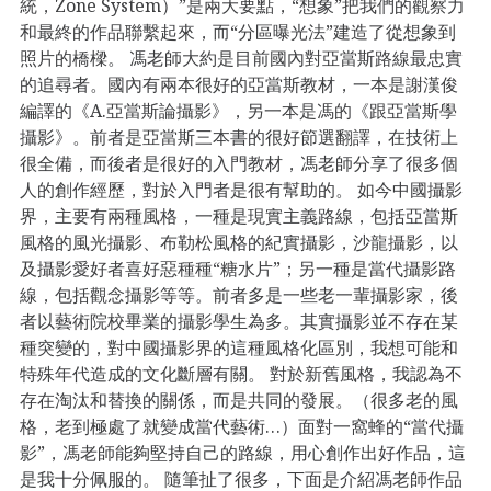
統，Zone System）”是兩大要點，“想象”把我們的觀察力
和最終的作品聯繫起來，而“分區曝光法”建造了從想象到
照片的橋樑。 馮老師大約是目前國內對亞當斯路線最忠實
的追尋者。國內有兩本很好的亞當斯教材，一本是謝漢俊
編譯的《A.亞當斯論攝影》，另一本是馮的《跟亞當斯學
攝影》。前者是亞當斯三本書的很好節選翻譯，在技術上
很全備，而後者是很好的入門教材，馮老師分享了很多個
人的創作經歷，對於入門者是很有幫助的。 如今中國攝影
界，主要有兩種風格，一種是現實主義路線，包括亞當斯
風格的風光攝影、布勒松風格的紀實攝影，沙龍攝影，以
及攝影愛好者喜好惡種種“糖水片”；另一種是當代攝影路
線，包括觀念攝影等等。前者多是一些老一輩攝影家，後
者以藝術院校畢業的攝影學生為多。其實攝影並不存在某
種突變的，對中國攝影界的這種風格化區別，我想可能和
特殊年代造成的文化斷層有關。 對於新舊風格，我認為不
存在淘汰和替換的關係，而是共同的發展。（很多老的風
格，老到極處了就變成當代藝術…）面對一窩蜂的“當代攝
影”，馮老師能夠堅持自己的路線，用心創作出好作品，這
是我十分佩服的。 隨筆扯了很多，下面是介紹馮老師作品