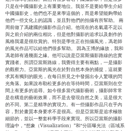
只是在中國攝影史上有重要地位。我並不是要給學生介紹
中國攝影史，他們也不是來學這個的，而是希望能夠帶給
他們一些文化上的認識，並且對他們的拍攝有所幫助。 兩
周前做了馮建國的攝影作品介紹。他現在的名氣還不足以
與之前介紹的兩位相比，但是他對攝影的追求以及創作的
風格我還是很欣賞的。特別是學生正在拍攝風光，馮老師
的風光作品可以給他們很多幫助。 因為王博的緣故，我和
馮老師有過幾面之緣。他可以說是亞當斯攝影路線的忠實
實踐者。所謂亞當斯路線，我覺得主要有兩點，一是攝影
的觀察力。亞當斯的風光在於對自然本身的捕捉，這就要
求其有獨到的眼光，在每日所見之中發掘出令人驚嘆的閃
光角落。如果說布勒松更多的在等待時間，亞當斯則在空
間上有更多的追尋。如今很多當代攝影藝術，攝影師常常
是在構造的藝術效果，而不是去發現自然之美，這是很大
的不同。第二是精準的實現力。有一些攝影作品只在乎內
容，對於畫質本身要求不是很高。但是亞當斯是追求極致
細節的，並以一整套科學手段來實現。所以亞當斯的攝影
理論中，“想象（Visualization）”和“分區曝光法（區域系