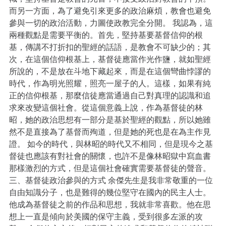
而另一方面，為了避免引來更多的政治麻煩，教會也避免
參與一切的政治活動，力圖使政教完全分開。 我認為，這
兩種觀點是需要平衡的。首先，堅持基要基督信仰的根
基，傳講不打折扣的聖經的話語，是教會不可缺少的；其
次，在這個信仰根基上，基督徒應當作光作鹽，就如聖經
所說的，不是放在斗地下藏起來，而是在這個彎曲悖謬的
時代，作為明光照耀，照亮一屋子的人。這樣，如果有純
正的信仰根基，那麼信徒應當通過自己對真理的認識和追
求來改變這個社會。從這個意義上說，作為基督徒的林
昭，她的政治思想有一部分是基於聖經的觀點，所以她雖
然不是直接為了基督而殉道，但是她的死也是在為主作見
證。 如今的時代，與林昭的時代又不相同，但是現今之基
督徒也應該有對社會的關懷，也許不是像林昭獄中寫血書
那樣激烈的方式，但是這個社會確實需要基督徒的聲音。
三、基督徒政治參與的方式 余傑先生是我非常敬重的一位
自由知識分子，也是難得的幾位堅守在國內的民主人士。
他成為基督徒之前的作品和思想，我就非常喜歡。他在思
想上一直是傾向於美國的保守主義，受到很多左派的攻