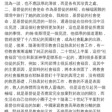
混為一談，也不應該厚此薄彼，而是各有其珍貴之處。
二、基督徒的社會使命 作為基督徒的林昭，在極端困難的
環境中旅行了她的政治使命。我相信，基督徒的社會使
命，是基督徒的見證的一部分。通過信徒在信仰生活中活
出見證，讓這個社會變得更加美好，這也是基督徒所應當
做的事情。 約翰·衛斯理是一個見證。他倡導的循道運動，
曾經改變了十八世紀的英國社會，成為社會亂象的出路。
但是，後來，隨著衛理宗教會日益熱衷於社會工作，有一
些教會漸漸遠離了純正的福音。二十世紀上半葉，這些“社
會福音”往往和新派神學是聯系在一起的，遭到很多基要派
信徒的反對。例如，宋尚節博士很反感社會福音。這其中
的主要原因，是當時的社會福音，將本末倒置了，將教會
的社會服務放在耶穌基督釘十字架的真理之前，沒有穩固
的救恩基礎，只熱衷於社會的工作，教會的不過是表面
的，救人的身體而沒有救人靈魂的。 但是這也引起另一個
極端，就是基督徒是否應當完全放棄對於政治的關注，而
生活在自己信仰的小圈子之中？隨著二十世紀下半葉對於
基督信仰逼迫的加劇，中國家庭教會高舉政教分離的旗
幟，堅持基督是教會的元首，不接受政治對教會的干預。