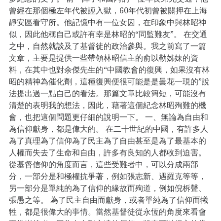
曾經在那個極左年代被誣入獄，60年代初曾被關押在上海
靜安區看守所。他記憶中有一位女囚，在印象中與林昭神
似，因此他稱自己或許有幸是林昭的“同監難友”。 在交通
之中，自然就談及了基督徒的政治參與。我之前寫了一篇
文章，主要是提供一些帶領林昭信主的俞以勒姊妹的資
料，在其中也對余傑先生的“中國教會的復興，如果沒有林
昭的精神為催化劑，這種復興便很可能是是曇花一現的”說
法提出過一點自己的看法。那篇文章比較簡短，可能沒有
清楚的表明我的想法，因此，藉著這個紀念林昭殉難的機
會，也把這個問題更仔細的說明一下。 一、無論為自由和
為信仰獻身，都是偉大的。 在二十世紀的中國，有許多人
為了真理為了信仰為了民主為了自由甚至是為了最基本的
人權而失去了生命和自由，許多有良知的人都收到迫害。
從基督信仰的角度而言，這些受難者中，可以分成兩部
分，一部分是和極權抗爭著，例如張志新、遇羅克等等，
另一部分是單純的為了信仰的緣故而殉道，例如倪柝聲、
張愚之等。 為了民主自由而獻身，或者單純為了信仰而犧
牲，都是很偉大的事情。當然基督徒從永恆的角度來看會