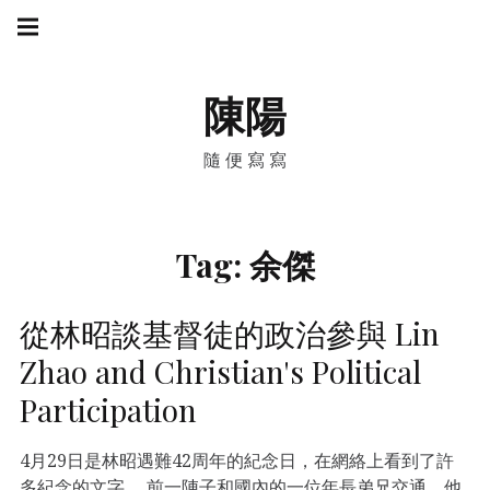
Skip
Main
navigation
to
Menu
content
陳陽
隨便寫寫
Tag:
余傑
從林昭談基督徒的政治參與 Lin
Zhao and Christian's Political
Participation
4月29日是林昭遇難42周年的紀念日，在網絡上看到了許
多紀念的文字。 前一陣子和國內的一位年長弟兄交通，他