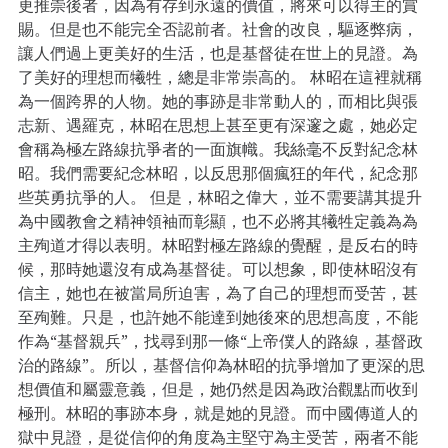
更推崇後者，因為有存到永遠的價值，將來可以得主的賞
賜。但是也不能完全否認前者。社會的改良，驅逐弊病，
讓人們過上更美好的生活，也是基督徒在世上的見證。為
了美好的理想而犧牲，總是非常崇高的。 林昭在這裡就稱
為一個跨界的人物。她的事跡是非常動人的，而相比與張
志新、遇羅克，林昭在思想上甚至更有深邃之處，她必定
會稱為極左路線抗爭者的一面旗幟。我絲毫不反對紀念林
昭。我們需要紀念林昭，以反思那個瘋狂的年代，紀念那
些英勇抗爭的人。 但是，林昭之偉大，並不需要講其提升
為中國教會之精神領袖而彰顯，也不必將其犧牲定義為為
主殉道才得以表明。林昭對極左路線的覺醒，是反右的時
候，那時她還沒有成為基督徒。可以想象，即使林昭沒有
信主，她也在被當局所迫害，為了自己的理想而受苦，甚
至殉難。只是，也許她不能達到她後來的思想高度，不能
作為“基督親兵”，找尋到那一條“上帝僕人的路線，基督政
治的路線”。所以，基督信仰為林昭的抗爭增加了更深的思
想價值和屬靈意義，但是，她仍然是因為政治觀點而收到
極刑。林昭的事跡本身，就是她的見證。而中國傳道人的
獄中見證，是從信仰的角度為主堅守為主受苦，兩者不能