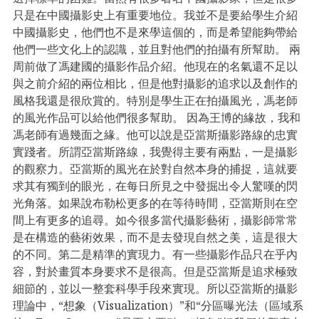
只是在中國攝影史上有重要地位。我並不是要給學生介紹
中國攝影史，他們也不是來學這個的，而是希望能夠帶給
他們一些文化上的認識，並且對他們的拍攝有所幫助。 兩
周前做了馮建國的攝影作品介紹。他現在的名氣還不足以
與之前介紹的兩位相比，但是他對攝影的追求以及創作的
風格我還是很欣賞的。特別是學生正在拍攝風光，馮老師
的風光作品可以給他們很多幫助。 因為王博的緣故，我和
馮老師有過幾面之緣。他可以說是亞當斯攝影路線的忠實
實踐者。所謂亞當斯路線，我覺得主要有兩點，一是攝影
的觀察力。亞當斯的風光在於對自然本身的捕捉，這就要
求其有獨到的眼光，在每日所見之中發掘出令人驚嘆的閃
光角落。如果說布勒松更多的在等待時間，亞當斯則在空
間上有更多的追尋。如今很多當代攝影藝術，攝影師常常
是在構造的藝術效果，而不是去發現自然之美，這是很大
的不同。第二是精準的實現力。有一些攝影作品只在乎內
容，對於畫質本身要求不是很高。但是亞當斯是追求極致
細節的，並以一整套科學手段來實現。所以亞當斯的攝影
理論中，“想象（Visualization）”和“分區曝光法（區域系