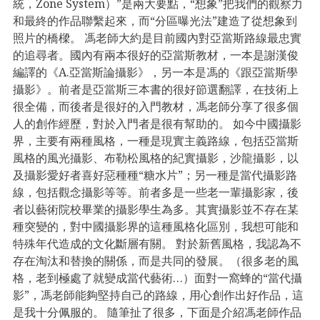
統，Zone System）”是兩大要點，“想象”把我們的觀察力
和最終的作品聯繫起來，而“分區曝光法”建造了從想象到
照片的橋樑。 馮老師大約是目前國內對亞當斯路線最忠實
的追尋者。國內有兩本很好的亞當斯教材，一本是謝漢俊
編譯的《A.亞當斯論攝影》，另一本是馮的《跟亞當斯學
攝影》。前者是亞當斯三本書的很好節選翻譯，在技術上
很全備，而後者是很好的入門教材，馮老師分享了很多個
人的創作經歷，對於入門者是很有幫助的。 如今中國攝影
界，主要有兩種風格，一種是現實主義路線，包括亞當斯
風格的風光攝影、布勒松風格的紀實攝影，沙龍攝影，以
及攝影愛好者喜好惡種種“糖水片”；另一種是當代攝影路
線，包括觀念攝影等等。前者多是一些老一輩攝影家，後
者以藝術院校畢業的攝影學生為多。其實攝影並不存在某
種突變的，對中國攝影界的這種風格化區別，我想可能和
特殊年代造成的文化斷層有關。 對於新舊風格，我認為不
存在淘汰和替換的關係，而是共同的發展。（很多老的風
格，老到極處了就變成當代藝術…）面對一窩蜂的“當代攝
影”，馮老師能夠堅持自己的路線，用心創作出好作品，這
是我十分佩服的。 隨筆扯了很多，下面是介紹馮老師作品