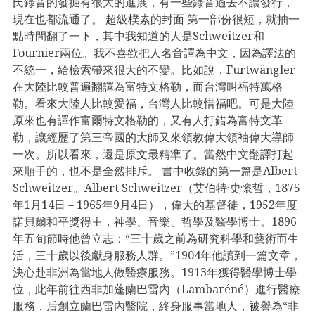
氏錄音的發掘有很大的進展，有一些錄音過去不讓發行，
現在也都流通了。 超級樸素的封面 第一部份很短，就抽一
點時間翻了一下，其中我知道的人是Schweitzer和
Fournier兩位。我不喜歡把人名音譯為中文，因為譯法的
不統一，給檢索帶來很大的不變。比如說，Furtwängler
在大陸比較普遍翻譯為富特文格勒，而台灣叫福特萬格
勒。看來大陸人比較愛福，台灣人比較惜福吧。可是大陸
原來也有譯作富爾特文格勒的，又有人打錯為富特文革
勒，讓經歷了第三帝國的大師又來領教偉大領袖偉大導師
一次。所以看來，還是原文最精準了。當然中文翻譯打起
來順手的，也不是全然排斥。 書中收錄的第一篇是Albert
Schweitzer。Albert Schweitzer（艾伯特·史懷哲，1875
年1月14日－1965年9月4日），偉大的基督徒，1952年度
諾貝爾和平獎得主，神學、音樂、哲學及醫學博士。1896
年五旬節時他曾立志：“三十歲之前為研究科學和藝術而生
活，三十歲以後獻身服務人群。”1904年他讀到一篇文章，
決心赴非洲為當地人做醫療服務。1913年獲得醫學博士學
位，此年前往西非加蓬蘭巴雷內（Lambaréné）進行醫療
服務，后創立蘭巴雷內醫院，終身服事當地人，被譽為“非