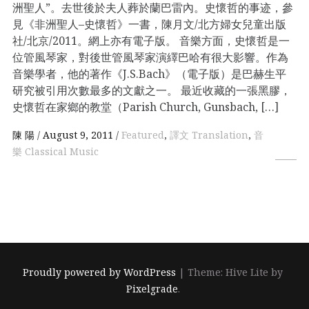
洲聖人”。去世後於夫人葬於蘭巴雷內。史懷哲的事迹，參
見《非洲聖人–史懷哲》一書，陳月文/北方婦女兒童出版
社/北京/2011。網上亦有電子版。 音樂方面，史懷哲是一
位管風琴家，對後世管風琴家演繹巴哈有很大影響。作為
音樂學者，他的著作《J.S.Bach》（電子版）是巴赫生平
研究被引用次數最多的文獻之一。 最近收藏的一張黑膠，
史懷哲在家鄉的教堂（Parish Church, Gunsbach, […]
陳 陽
August 9, 2011
Featured
,
譯文 Translation
,
音
樂 Classical Music
Proudly powered by WordPress
|
Theme: Hive Lite by
Pixelgrade
.