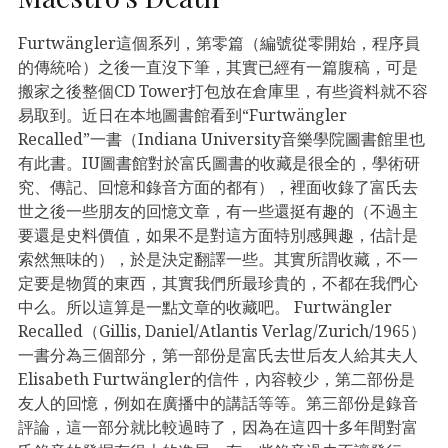
Furtwängler這個系列，第零篇（編號從零開始，程序員
的傳統哈）之後一直沒下筆，其實已經有一篇腹稿，可是
搬家之後整個CD Tower打包放在倉庫里，有些資料就不容
易取到。近日在本地圖書館看到“Furtwängler
Recalled”一書（Indiana University音樂學院圖書館里也
有此書。IU圖書館對於富氏圖書的收藏是很全的，學術研
究、傳記、回憶和錄音方面的都有），裡面收錄了富氏去
世之後一些朋友的回憶文章，有一些還挺有趣的（不過主
要還是史料價值，如果不是對這方面特別感興趣，估計是
索然無味的），於是決定翻譯一些。其實所謂收藏，不一
定要是物質的東西，其實我們所最珍貴的，不都在我們心
中么。所以這算是一點文章的收藏吧。 Furtwängler
Recalled（Gillis, Daniel/Atlantis Verlag/Zurich/1965）
一書分為三個部分，第一部份是富氏去世后友人給其夫人
Elisabeth Furtwängler的信件，內容較少，第二部份是
友人的回憶，例如在廣播中的講話等等。第三部份是錄音
評論，這一部分就比較過時了，因為在這四十多年間對富