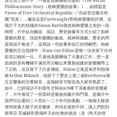
這次寫三個片子，一個是普羅藝術出版的《The Berlin
Philharmonic Story（柏林愛樂的故事）》，副標題是
Views of Free Orchestral Republic（“自由管弦樂共和
國”寫真），據說這是Furtwangler對柏林愛樂的評價。這
個片子大約拍攝於Simon Rattle接收柏林愛樂之前的一段
時間，片中結合解說、採訪、歷史錄像等方式介紹了柏林
愛樂的歷史、現狀和樂團的氣氛、精神和風貌。歷史的問
題我就不敷述了，這裡談一些故事和自己的理解吧。柏林
愛樂的五位指揮中，Hans von Bülow是唯一沒有留下任何
影音記錄的一位，不過他為樂團做了大量的工作，把一直
因為對原有機構不滿意而分離出來重新組建的新樂團帶上
了正軌，並且留下了許多傳統。Bülow之後是匈牙利指揮
家Arthur Nikisch，他留下了歷史上第二個Beethoven第
五交響曲的完整錄音，這個錄音可能也為大家所熟悉了。
如今，已經採訪不到當年才Nikisch棒下演奏過的音樂家
了，片中展現了一些當時音樂會的圖片和門票。從圖片中
我們可以看到二十世紀一二十年代的風貌，一個個大腹便
便得留着大鬍子的音樂家，和現在迥然不同，讓人們想到
斯蒂芬·茨威格對那個昨天的社會的描述（見《昨天的世