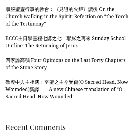
順服聖靈行事的教會：《見證的火炬》讀後 On the
Church walking in the Spirit: Refection on "the Torch
of the Testimony"
BCCC主日學靈程七講之七：耶穌之再來 Sunday School
Outline: The Returning of Jesus
四家論高鶚 Four Opinions on the Last Forty Chapters
of the Stone Story
敬虔中與主相遇：至聖之主今受傷(O Sacred Head, Now
Wounded)新譯 A new Chinese translation of “O
Sacred Head, Now Wounded”
Recent Comments