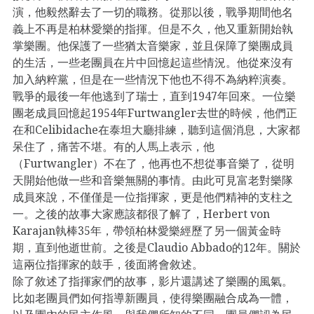
演，他毅然辭去了一切的職務。從那以後，戰爭期間他名
義上不再是柏林愛樂的指揮。但是不久，他又重新開始執
掌樂團。他保護了一些猶太音樂家，並且保障了樂團成員
的生活，一些老團員在片中回憶起這些情況。他從來沒有
加入納粹黨，但是在一些情況下他也不得不為納粹演奏。
戰爭的最後一年他逃到了瑞士，直到1947年回來。一位樂
團老成員回憶起1954年Furtwangler去世的時候，他們正
在和Celibidache在泰坦大廳排練，聽到這個消息，大家都
呆住了，痛苦不堪。有的人馬上表示，他
（Furtwangler）不在了，他再也不想從事音樂了，從明
天開始他做一些和音樂無關的事情。由此可見富老對樂隊
成員來說，不僅僅是一位指揮家，更是他們精神的支柱之
一。之後的故事大家應該都很了解了，Herbert von
Karajan執棒35年，帶領柏林愛樂經歷了另一個黃金時
期，直到他逝世前。之後是Claudio Abbado的12年。關於
這兩位指揮家的鼓手，後面將會敘述。
除了敘述了指揮家們的故事，影片還講述了樂團的風氣。
比如老團員們如何指導新團員，使得樂團融合成為一體，