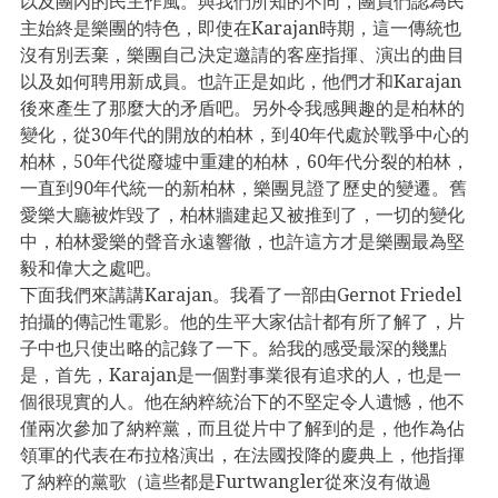
以及團內的民主作風。與我們所知的不同，團員們認為民
主始終是樂團的特色，即使在Karajan時期，這一傳統也
沒有別丟棄，樂團自己決定邀請的客座指揮、演出的曲目
以及如何聘用新成員。也許正是如此，他們才和Karajan
後來產生了那麼大的矛盾吧。另外令我感興趣的是柏林的
變化，從30年代的開放的柏林，到40年代處於戰爭中心的
柏林，50年代從廢墟中重建的柏林，60年代分裂的柏林，
一直到90年代統一的新柏林，樂團見證了歷史的變遷。舊
愛樂大廳被炸毀了，柏林牆建起又被推到了，一切的變化
中，柏林愛樂的聲音永遠響徹，也許這方才是樂團最為堅
毅和偉大之處吧。
下面我們來講講Karajan。我看了一部由Gernot Friedel
拍攝的傳記性電影。他的生平大家估計都有所了解了，片
子中也只使出略的記錄了一下。給我的感受最深的幾點
是，首先，Karajan是一個對事業很有追求的人，也是一
個很現實的人。他在納粹統治下的不堅定令人遺憾，他不
僅兩次參加了納粹黨，而且從片中了解到的是，他作為佔
領軍的代表在布拉格演出，在法國投降的慶典上，他指揮
了納粹的黨歌（這些都是Furtwangler從來沒有做過