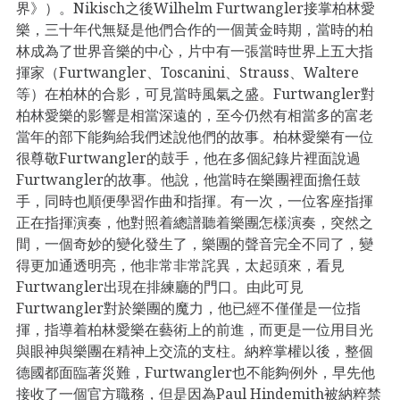
界》）。Nikisch之後Wilhelm Furtwangler接掌柏林愛
樂，三十年代無疑是他們合作的一個黃金時期，當時的柏
林成為了世界音樂的中心，片中有一張當時世界上五大指
揮家（Furtwangler、Toscanini、Strauss、Waltere
等）在柏林的合影，可見當時風氣之盛。Furtwangler對
柏林愛樂的影響是相當深遠的，至今仍然有相當多的富老
當年的部下能夠給我們述說他們的故事。柏林愛樂有一位
很尊敬Furtwangler的鼓手，他在多個紀錄片裡面說過
Furtwangler的故事。他說，他當時在樂團裡面擔任鼓
手，同時也順便學習作曲和指揮。有一次，一位客座指揮
正在指揮演奏，他對照着總譜聽着樂團怎樣演奏，突然之
間，一個奇妙的變化發生了，樂團的聲音完全不同了，變
得更加通透明亮，他非常非常詫異，太起頭來，看見
Furtwangler出現在排練廳的門口。由此可見
Furtwangler對於樂團的魔力，他已經不僅僅是一位指
揮，指導着柏林愛樂在藝術上的前進，而更是一位用目光
與眼神與樂團在精神上交流的支柱。納粹掌權以後，整個
德國都面臨著災難，Furtwangler也不能夠例外，早先他
接收了一個官方職務，但是因為Paul Hindemith被納粹禁