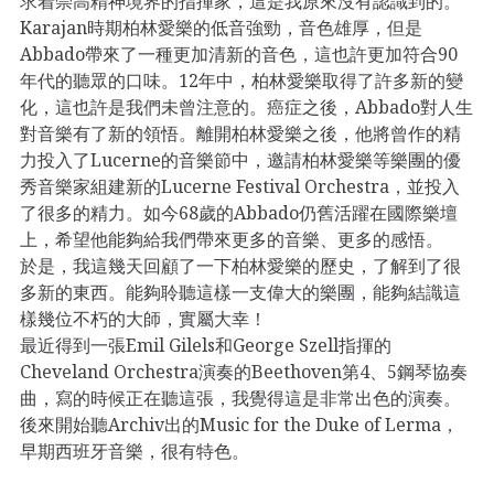
求着崇高精神境界的指揮家，這是我原來沒有認識到的。
Karajan時期柏林愛樂的低音強勁，音色雄厚，但是
Abbado帶來了一種更加清新的音色，這也許更加符合90
年代的聽眾的口味。12年中，柏林愛樂取得了許多新的變
化，這也許是我們未曾注意的。癌症之後，Abbado對人生
對音樂有了新的領悟。離開柏林愛樂之後，他將曾作的精
力投入了Lucerne的音樂節中，邀請柏林愛樂等樂團的優
秀音樂家組建新的Lucerne Festival Orchestra，並投入
了很多的精力。如今68歲的Abbado仍舊活躍在國際樂壇
上，希望他能夠給我們帶來更多的音樂、更多的感悟。
於是，我這幾天回顧了一下柏林愛樂的歷史，了解到了很
多新的東西。能夠聆聽這樣一支偉大的樂團，能夠結識這
樣幾位不朽的大師，實屬大幸！
最近得到一張Emil Gilels和George Szell指揮的
Cheveland Orchestra演奏的Beethoven第4、5鋼琴協奏
曲，寫的時候正在聽這張，我覺得這是非常出色的演奏。
後來開始聽Archiv出的Music for the Duke of Lerma，
早期西班牙音樂，很有特色。