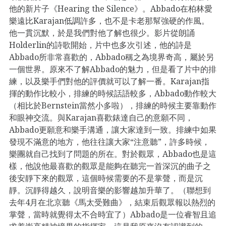
他的新片子《Hearing the Silence》。Abbado在柏林愛
樂遠比Karajan低調許多，也不是卡老那幫強硬的作風。
他一貫沉默，於是我們對他了解也很少。影片從朗誦
Holderlin的詩歌開始，片中也多次引述，他的詩是
Abbado所非常喜歡的，Abbado稱之為境界奇高，屬於另
一個世界。原來不了解Abbado的魅力，但是看了片中的排
練，以及樂手們對他的評價就可以了解一番。Karajan指
揮的動作比較小，排練的時候話語較多，Abbado動作較大
（相比於Bernstein當然小多啦），排練的時候主要靠動作
和眼神交流。與Karajan喜歡錶達自己的意願不同，
Abbado更願意和樂手溝通，讓大家達到一致。排練中如果
發現不滿意的地方，他往往讓大家“注意聽”，許多時候，
樂團就自己找到了問題的所在。對於觀眾，Abbado也是這
樣，他說他最喜歡的觀眾是能夠在聽完一首深沉的曲子之
後安靜下來的觀眾，這個時候需要的不是掌聲，而是沉
靜。沉靜得越久，說明音樂的影響越加升華了。（聯想到
去年4月在北京聽《馬太受難曲》，結束后觀眾報以熱烈的
掌聲，當時就覺得太不合時宜了）Abbado是一位睿智且追