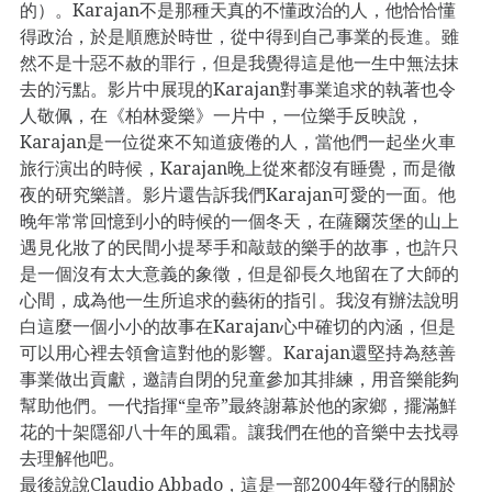
的）。Karajan不是那種天真的不懂政治的人，他恰恰懂
得政治，於是順應於時世，從中得到自己事業的長進。雖
然不是十惡不赦的罪行，但是我覺得這是他一生中無法抹
去的污點。影片中展現的Karajan對事業追求的執著也令
人敬佩，在《柏林愛樂》一片中，一位樂手反映說，
Karajan是一位從來不知道疲倦的人，當他們一起坐火車
旅行演出的時候，Karajan晚上從來都沒有睡覺，而是徹
夜的研究樂譜。影片還告訴我們Karajan可愛的一面。他
晚年常常回憶到小的時候的一個冬天，在薩爾茨堡的山上
遇見化妝了的民間小提琴手和敲鼓的樂手的故事，也許只
是一個沒有太大意義的象徵，但是卻長久地留在了大師的
心間，成為他一生所追求的藝術的指引。我沒有辦法說明
白這麼一個小小的故事在Karajan心中確切的內涵，但是
可以用心裡去領會這對他的影響。Karajan還堅持為慈善
事業做出貢獻，邀請自閉的兒童參加其排練，用音樂能夠
幫助他們。一代指揮“皇帝”最終謝幕於他的家鄉，擺滿鮮
花的十架隱卻八十年的風霜。讓我們在他的音樂中去找尋
去理解他吧。
最後說說Claudio Abbado，這是一部2004年發行的關於