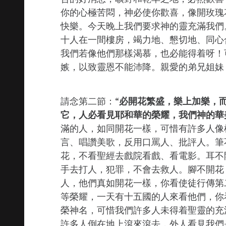
你的心極苦悶，神必使你歡喜，像開玫瑰
快樂。今天晚上我們要求神的靈充滿我們
十人在一間樓房，竭力地、懇切地、同心
我們若像他們那樣渴慕，也必能得着呀！
嫉，以致靈恩不能沛降。親愛的弟兄姐妹
請念第二節：“
必開花繁盛，樂上加樂，
它，人必看見耶和華的榮耀，我們神的華
滿的人，如同開花一樣，可惜有許多人像
言、唱讚美歌，反用口罵人、批評人。筆
花，不看聖經去戲院看戲、看電影。耳不
手去打人，犯罪，不會去救人。腳不開花
人，他們真如開花一樣，你看使徒行傳第
等榮耀，一天有十五國的人來看他們，你
榮神名，可惜我們許多人未得着聖靈的充
許多人倒在地上滾來滾去，外人看見我們