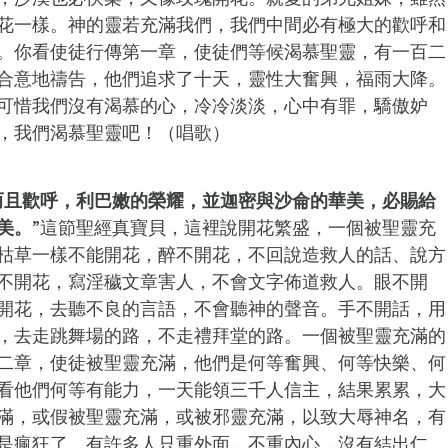
花一樣。神的靈若充滿我們，我們中間必有極大的歡呼和
。你看使徒行傳第一章，使徒們等候渴慕聖靈，有一百二
合意地禱告，他們追求了十天，靈性大奮興，福雨大降。
可惜我們沒有渴慕的心，冷冷淡淡，心中有罪，驕傲妒
，我們渴慕聖靈吧！（唱歌）
而且歡呼，利巴嫩的榮耀，並迦密與沙侖的華美，必賜給
美。
”這節聖經真寶貝，這裡說開花繁盛，一個被聖靈充
枯草一樣不能開花，醉不開花，不回說造救人的話、說方
不開花，寫淫穢文章害人，不會文字佈道救人。眼不開
開花，去聽不良的言語，不會聽神的聲音。手不開話，用
，去走跳舞場的路，不走禮拜堂的路。一個被聖靈充滿的
二章，使徒被聖靈充滿，他們是何等奮興、何等快樂、何
看他們何等有能力，一天能領三千人信主，結果累累，大
滿，或假被聖靈充滿，或被邪靈充滿，以致大辱神名，有
是瘋狂了。有許多人只重外面，不重內心，沒有結出仁