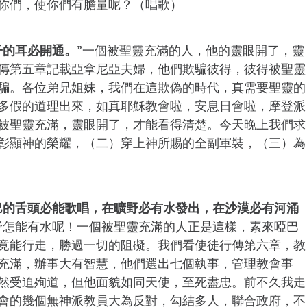
你們，使你們有膽量呢？（唱歌）
子的耳必開通。
”一個被聖靈充滿的人，他的靈眼開了，靈
傳第五章記載亞拿尼亞夫婦，他們欺騙彼得，彼得被聖靈
騙。各位弟兄姐妹，我們在這欺偽的時代，真需要聖靈的
多假的道理出來，如真耶穌教會啦，安息日會啦，摩登派
被聖靈充滿，靈眼開了，才能看得清楚。今天晚上我們求
彰顯神的榮耀，（二）穿上神所賜的全副軍裝，（三）為
巴的舌頭必能歌唱，在曠野必有水發出，在沙漠必有河涌
野怎能有水呢！一個被聖靈充滿的人正是這樣，素來啞巴
竟能行走，勝過一切的阻礙。我們看使徒行傳第六章，教
充滿，辦事大有智慧，他們選出七個執事，管理教會事
然受迫殉道，但他面貌如同天使，至死盡忠。前不久我走
會的幾個無神派教員大為反對，勾結多人，聯合政府，不