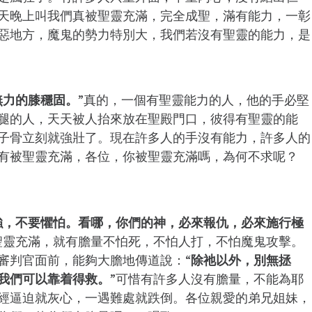
天晚上叫我們真被聖靈充滿，完全成聖，滿有能力，一彰
惡地方，魔鬼的勢力特別大，我們若沒有聖靈的能力，是
無力的膝穩固。
”真的，一個有聖靈能力的人，他的手必堅
腿的人，天天被人抬來放在聖殿門口，彼得有聖靈的能
子骨立刻就強壯了。現在許多人的手沒有能力，許多人的
有被聖靈充滿，各位，你被聖靈充滿嗎，為何不求呢？
強，不要懼怕。看哪，你們的神，必來報仇，必來施行極
聖靈充滿，就有膽量不怕死，不怕人打，不怕魔鬼攻擊。
審判官面前，能夠大膽地傳道說：“
除祂以外，別無拯
我們可以靠着得救。
”可惜有許多人沒有膽量，不能為耶
經逼迫就灰心，一遇難處就跌倒。各位親愛的弟兄姐妹，