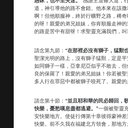
愚昧，也不至失迷。
”感謝主這條大道，
道，神引導他的路不會錯。他本來在該撒
啊！但他順服神，終於行曠野之路，稀奇
的呀！親愛的弟兄姐妹，你肯順服走神的
的路是苦中有甜呀！求聖靈充滿我們，叫
請念第九節：“
在那裡必沒有獅子，猛獸
聖潔光明的路上，沒有獅子猛獸，定是平
如同獅子一樣，亞拿尼亞似乎不敢去，但
良的保羅了！親愛的弟兄姐妹！你若被聖
多人行在罪惡中都被獅子咬死了。親愛的
請念第十節：“
並且耶和華的民必歸回，
快樂，憂愁嘆息盡都逃避。
”一個被聖靈
安快樂地方。使徒行傳第十章彼得蒙神差
快樂。前不久我在福建北方領會，那地方