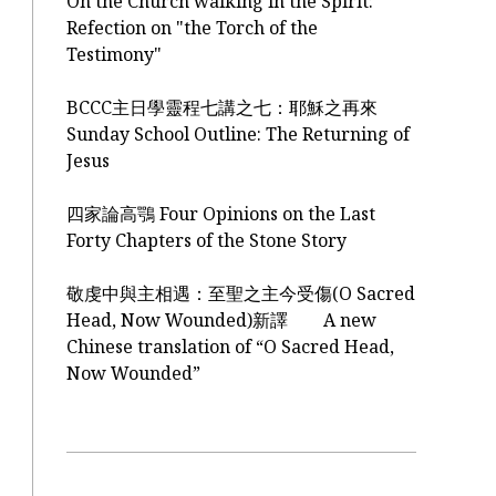
On the Church walking in the Spirit:
Refection on "the Torch of the
Testimony"
BCCC主日學靈程七講之七：耶穌之再來
Sunday School Outline: The Returning of
Jesus
四家論高鶚 Four Opinions on the Last
Forty Chapters of the Stone Story
敬虔中與主相遇：至聖之主今受傷(O Sacred
Head, Now Wounded)新譯 A new
Chinese translation of “O Sacred Head,
Now Wounded”