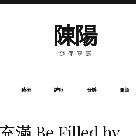
陳陽
隨便寫寫
藝術
詩歌
音樂
隨筆
Be Filled by