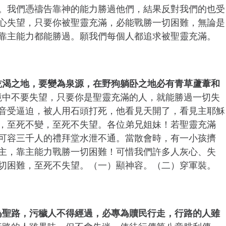
。我們憑禱告靠神的能力勝過他們，結果反對我們的也受
心失望，只要你被聖靈充滿，必能戰勝一切困難，無論是
靠主能力都能勝過。願我們每個人都追求被聖靈充滿。
乾渴之地，要變為泉源，在野狗躺卧之地必有青草蘆葦和
境中不要失望，只要你是聖靈充滿的人，就能勝過一切失
音受逼迫，被人用石頭打死，他看見天開了，看見主耶穌
，至死不變，至死不失望。各位弟兄姐妹！若聖靈充滿
可容三千人的禮拜堂水泄不通。當散會時，有一小孩擠
主，靠主能力戰勝一切困難！可惜我們許多人灰心、失
切困難，至死不失望。（一）顯神容。（二）穿軍裝。
為聖路，污穢人不得經過，必專為贖民行走，行路的人雖