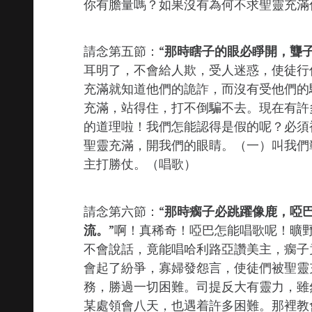
你有膽量嗎？如果沒有為何不求聖靈充滿
請念第五節：“
那時瞎子的眼必睜開，聾
耳明了，不會給人欺，受人迷惑，使徒行
充滿就知道他們的詭詐，而沒有受他們的
充滿，站得住，打不倒騙不去。現在有許
的道理啦！我們怎能認得是假的呢？必須
聖靈充滿，開我們的眼睛。（一）叫我們
主打勝仗。（唱歌）
請念第六節：“
那時瘸子必跳躍像鹿，啞
流。
”啊！真稀奇！啞巴怎能唱歌呢！曠
不會說話，竟能唱哈利路亞讚美主，瘸子
會起了紛爭，寡婦發怨言，使徒們被聖靈
務，勝過一切困難。司提反大有靈力，雖
某處領會八天，也遇着許多困難。那裡教