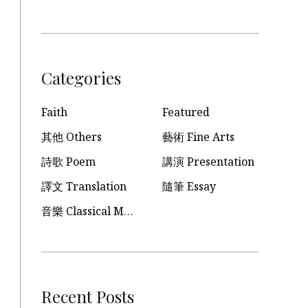
Categories
Faith
Featured
其他 Others
藝術 Fine Arts
詩歌 Poem
講演 Presentation
譯文 Translation
隨筆 Essay
音樂 Classical Music
Recent Posts