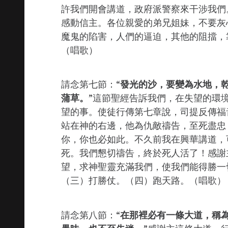
許我們開會講道，政府派警察來干涉我們
感動信主。各位親愛的弟兄姐妹，不要灰
魔鬼的陷害，人們的逼迫，其他的阻擋，
（唱歌）
請念第七節：“
發光的沙，要變為水地，
蒲草。
”這節聖經告訴我們，在失望的環
望的事。使徒行傳第七章說，司提反傳福
站在神的右邊，他為仇敵禱告，至死盡忠
你，你也必如此。不久前我在興華講道，
死。我們懇切禱告，終於死人活了！感謝
望，求神聖靈充滿我們，使我們能得勝一
（三）打勝仗。（四）跑天路。（唱歌）
請念第八節：“
在那裡必有一條大道，稱