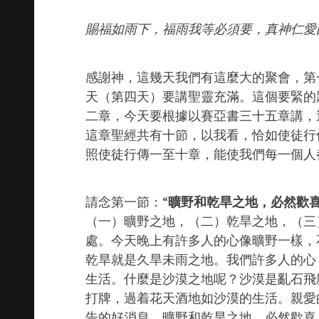
賜福如雨下，福雨我等必須要，真神仁愛
感謝神，這幾天我們有這麼大的聚會，第
天（第四天）要講聖靈充滿。這個要緊的
二章，今天要根據以賽亞書三十五章講，
這章聖經共有十節，以我看，恰如使徒行
照使徒行傳一至十章，能使我們每一個人
請念第一節：“
曠野和乾旱之地，必然歡
（一）曠野之地，（二）乾旱之地，（三
處。今天晚上有許多人的心像曠野一樣，
乾旱就是久旱未雨之地。我們許多人的心
生活。什麼是沙漠之地呢？沙漠是亂石飛
打牌，過着花天酒地如沙漠的生活。親愛
告的好消息，曠野和乾旱之地，必然歡喜