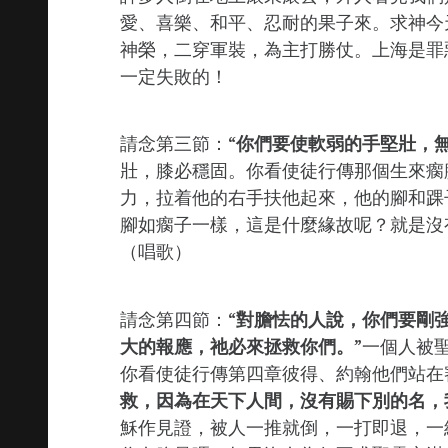
愛、喜樂、和平、忍耐的果子來。求神今
神榮，二穿軍裝，為主打勝仗。上海是罪
一定失敗的！
請念第三節：“
你們要使軟弱的手堅壯，
壯，膝必穩固。你看使徒行傳那個生來瘸
力，拉着他的右手扶他起來，他的腳和踝
腳如瘸子一樣，這是什麼緣故呢？就是沒
（唱歌）
請念第四節：“
對膽怯的人說，你們要剛
大的報應，祂必來拯救你們。
”一個人被
你看使徒行傳第四章彼得、約翰他們站在
救，因為在天下人間，沒有賜下別的名，
穌作見證，被人一推就倒，一打即退，一