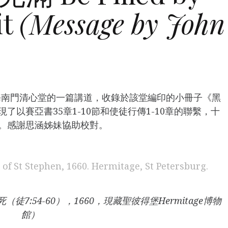
it
(Message by John
上海南門清心堂的一篇講道，收錄於該堂編印的小冊子《黑
以賽亞書35章1-10節和使徒行傳1-10章的聯繫，十
。感謝思涵姊妹協助校對。
打死（徒7:54-60），1660，現藏聖彼得堡Hermitage博物
館）