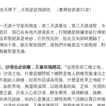
由天降下，大雨是從我禱告。（奮興短歌集25首）
一天講十字架與寶血，第二天講重生，第三天講成聖，今
題目，我已在各地方講過多次，打開總是根據使徒行傳第
這章聖經真是奇妙，它所預言的，恰在五旬節時應驗了，
傳頭十章。願主幫助我們，使我們今晚查這十節聖經，對
都被聖靈充滿。
喜。沙漠也必快樂，又像玫瑰開花。
”這裡形容三種土地，
）沙漠之地。什麼是曠野呢？曠野是無人耕種荒蕪凄涼之
不能給人耕種，犯罪作惡成為荒蕪。什麼是乾旱之地呢？
，如乾旱地，無靈雨滋潤，以致過着枯燥、乏味、失望的
塵之處。許多人心若沙漠，醉生夢死，吸煙醉酒，跳舞、
的弟兄姐妹，你的心是像這三種情形嗎？請聽以賽亞所報
，沙漠也必快樂，又像玫瑰開花。親愛的弟兄姐妹，雖然