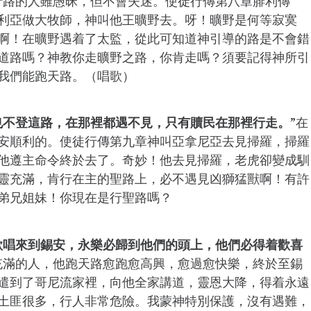
行路的人雖愚昧，但不會失迷。使徒行傳第八章腓利傳
利亞做大牧師，神叫他王曠野去。呀！曠野是何等寂寞
啊！在曠野遇着了太監，從此可知道神引導的路是不會錯
道路嗎？神教你走曠野之路，你肯走嗎？須要記得神所引
我們能跑天路。（唱歌）
也不登這路，在那裡都遇不見，只有贖民在那裡行走。
”在
安順利的。使徒行傳第九章神叫亞拿尼亞去見掃羅，掃羅
他遵主命令終於去了。奇妙！他去見掃羅，老虎卻變成馴
靈充滿，肯行在主的聖路上，必不遇見凶獅猛獸啊！有許
弟兄姐妹！你現在是行聖路嗎？
歌唱來到錫安，永樂必歸到他們的頭上，他們必得着歡喜
充滿的人，他跑天路愈跑愈高興，愈過愈快樂，終於至錫
遣到了哥尼流家裡，向他全家講道，靈恩大降，得着永遠
土匪很多，行人非常危險。我蒙神特別保護，沒有遇難，