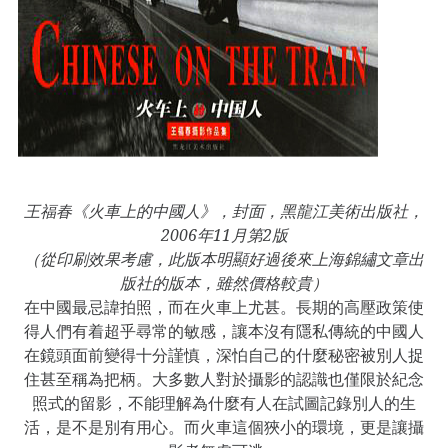
王福春《火車上的中國人》，封面，黑龍江美術出版社，
2006年11月第2版
（從印刷效果考慮，此版本明顯好過後來上海錦繡文章出
版社的版本，雖然價格較貴）
在中國最忌諱拍照，而在火車上尤甚。長期的高壓政策使
得人們有着超乎尋常的敏感，讓本沒有隱私傳統的中國人
在鏡頭面前變得十分謹慎，深怕自己的什麼秘密被別人捉
住甚至稱為把柄。大多數人對於攝影的認識也僅限於紀念
照式的留影，不能理解為什麼有人在試圖記錄別人的生
活，是不是別有用心。而火車這個狹小的環境，更是讓攝