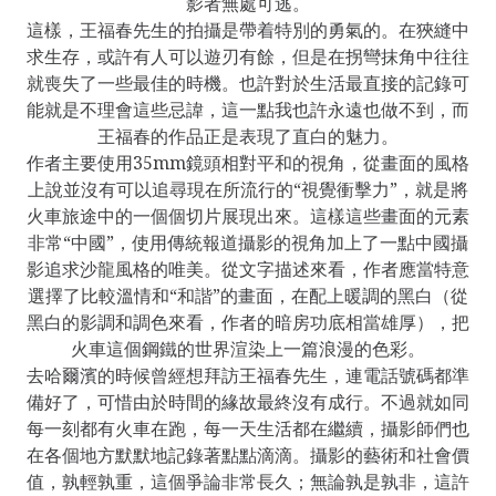
影者無處可逃。
這樣，王福春先生的拍攝是帶着特別的勇氣的。在狹縫中
求生存，或許有人可以遊刃有餘，但是在拐彎抹角中往往
就喪失了一些最佳的時機。也許對於生活最直接的記錄可
能就是不理會這些忌諱，這一點我也許永遠也做不到，而
王福春的作品正是表現了直白的魅力。
作者主要使用35mm鏡頭相對平和的視角，從畫面的風格
上說並沒有可以追尋現在所流行的“視覺衝擊力”，就是將
火車旅途中的一個個切片展現出來。這樣這些畫面的元素
非常“中國”，使用傳統報道攝影的視角加上了一點中國攝
影追求沙龍風格的唯美。從文字描述來看，作者應當特意
選擇了比較溫情和“和諧”的畫面，在配上暖調的黑白（從
黑白的影調和調色來看，作者的暗房功底相當雄厚），把
火車這個鋼鐵的世界渲染上一篇浪漫的色彩。
去哈爾濱的時候曾經想拜訪王福春先生，連電話號碼都準
備好了，可惜由於時間的緣故最終沒有成行。不過就如同
每一刻都有火車在跑，每一天生活都在繼續，攝影師們也
在各個地方默默地記錄著點點滴滴。攝影的藝術和社會價
值，孰輕孰重，這個爭論非常長久；無論孰是孰非，這許