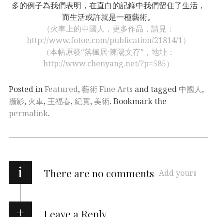
多的例子為我們表明，在直白的記錄中我們留住了生活，
而生活或許就是一種藝術。
（火車上的中國人，更多作品，請見：
http://www.fotoe.com/publication/21814/1）
（本帖原發“落楓居·陳陽文存”，地址：
http://www.chenyang.net/?p=585）
Posted in
Featured
,
藝術 Fine Arts
and tagged
中國人
,
攝影
,
火車
,
王福春
,
紀實
,
美術
. Bookmark the
permalink
.
i
There are no comments
Add yours
Leave a Reply