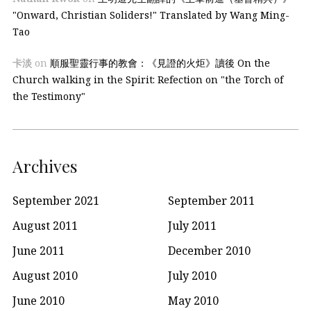
"Onward, Christian Soliders!" Translated by Wang Ming-
Tao
卡淡
on
順服聖靈行事的教會：《見證的火炬》讀後 On the
Church walking in the Spirit: Refection on "the Torch of
the Testimony"
Archives
September 2021
September 2011
August 2011
July 2011
June 2011
December 2010
August 2010
July 2010
June 2010
May 2010