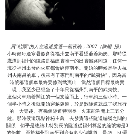
買“站票”的人在過道度過一個夜晚，2007（陳陽 攝）
小時候每逢寒暑假會從福州去南平看望爺爺奶奶。那時從
鷹潭到福州的鐵路是福建省唯一的出省鐵路同道，任何一
班從福州出發的火車都會經停南平。開始的時候是坐去杭
州去南昌的車，後來有了專門到南平的“武夷快”，因為當
時號稱這個車最終要修到武夷山，當然這個目標最終實
現，我至少已經坐了十年只從福州到南平的武夷快。
這個火車順着閩江的一個支流而上，行車約三個小時。一
個半小時之後就開始穿越隧道，於是數隧道就成了我旅行
的一大樂趣。有幾個隧道特別長，火車能夠開上三五分
鐘。那時候還玩點神秘主義，去發覺這些隧道編號之間的
關係，似乎是總結出特別長的隧道從福州算起的編號總是3
的倍數。至於福州到南平到底有多少個隧道，是49、50還