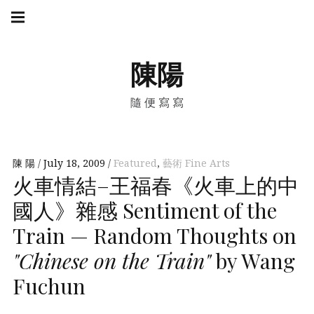
Skip
Main
navigation
to
Menu
content
陳陽
隨便寫寫
陳 陽
July 18, 2009
Featured
,
藝術 Fine Arts
火車情結–王福春《火車上的中
國人》雜感 Sentiment of the
Train — Random Thoughts on
"Chinese on the Train"
by Wang
Fuchun