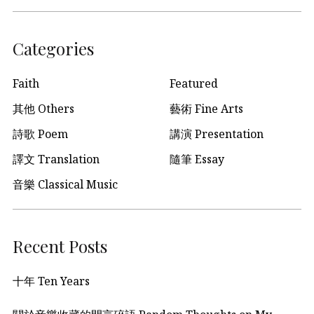
Categories
Faith
Featured
其他 Others
藝術 Fine Arts
詩歌 Poem
講演 Presentation
譯文 Translation
隨筆 Essay
音樂 Classical Music
Recent Posts
十年 Ten Years